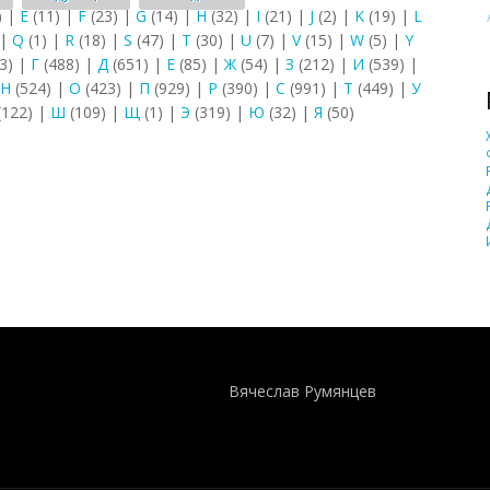
)
|
E
(11)
|
F
(23)
|
G
(14)
|
H
(32)
|
I
(21)
|
J
(2)
|
K
(19)
|
L
|
Q
(1)
|
R
(18)
|
S
(47)
|
T
(30)
|
U
(7)
|
V
(15)
|
W
(5)
|
Y
3)
|
Г
(488)
|
Д
(651)
|
Е
(85)
|
Ж
(54)
|
З
(212)
|
И
(539)
|
Н
(524)
|
О
(423)
|
П
(929)
|
Р
(390)
|
С
(991)
|
Т
(449)
|
У
(122)
|
Ш
(109)
|
Щ
(1)
|
Э
(319)
|
Ю
(32)
|
Я
(50)
Понятия И Категории - Исторический Проект ХРОНОС
WEB-редактор
Вячеслав Румянцев