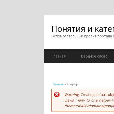
Понятия и кате
Вспомогательный проект портала
Главная
Вводное слово
Вы здесь
Главная
» Ponjatija
Сообщение об ошиб
Warning
: Creating default o
views_many_to_one_helper->
/home/u6426/domains/ponjati