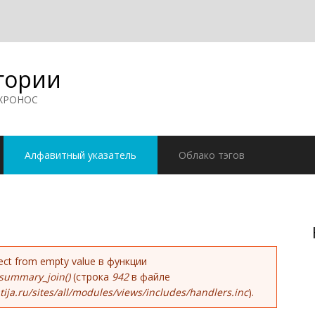
гории
 ХРОНОС
Алфавитный указатель
Облако тэгов
ке
bject from empty value в функции
summary_join()
(строка
942
в файле
ja.ru/sites/all/modules/views/includes/handlers.inc
).