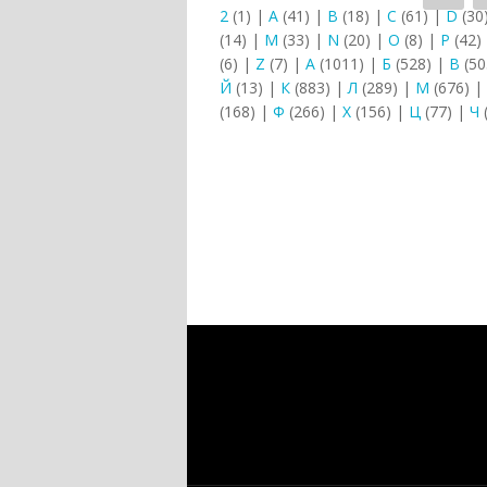
2
(1)
|
A
(41)
|
B
(18)
|
C
(61)
|
D
(30
(14)
|
M
(33)
|
N
(20)
|
O
(8)
|
P
(42)
(6)
|
Z
(7)
|
А
(1011)
|
Б
(528)
|
В
(50
Й
(13)
|
К
(883)
|
Л
(289)
|
М
(676)
|
(168)
|
Ф
(266)
|
Х
(156)
|
Ц
(77)
|
Ч