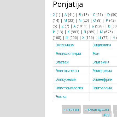
Ponjatija
2
(1)
|
A
(41)
|
B
(18)
|
C
(61)
|
D
(30
(14)
|
M
(33)
|
N
(20)
|
O
(8)
|
P
(42)
(6)
|
Z
(7)
|
А
(1011)
|
Б
(528)
|
В
(50
Й
(13)
|
К
(883)
|
Л
(289)
|
М
(676)
|
(168)
|
Ф
(266)
|
Х
(156)
|
Ц
(77)
|
Ч
Энтузиазм
Энциклика
Энциклопедия
Эон
Эпатаж
Эпигамия
Эпигонатион
Эпиграмма
Эпикуреизм
Эпинефрин
Эпистемология
Эпиталама
Эпоха
Страницы
« первая
‹ предыдущая
456