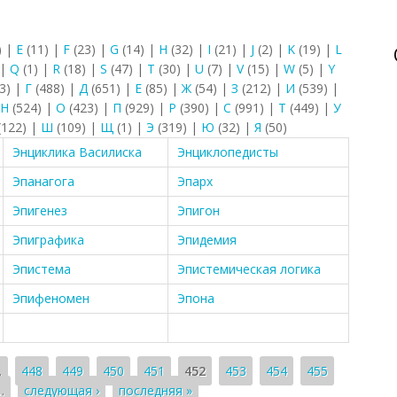
)
|
E
(11)
|
F
(23)
|
G
(14)
|
H
(32)
|
I
(21)
|
J
(2)
|
K
(19)
|
L
|
Q
(1)
|
R
(18)
|
S
(47)
|
T
(30)
|
U
(7)
|
V
(15)
|
W
(5)
|
Y
3)
|
Г
(488)
|
Д
(651)
|
Е
(85)
|
Ж
(54)
|
З
(212)
|
И
(539)
|
Н
(524)
|
О
(423)
|
П
(929)
|
Р
(390)
|
С
(991)
|
Т
(449)
|
У
(122)
|
Ш
(109)
|
Щ
(1)
|
Э
(319)
|
Ю
(32)
|
Я
(50)
Энциклика Василиска
Энциклопедисты
Эпанагога
Эпарх
Эпигенез
Эпигон
Эпиграфика
Эпидемия
Эпистема
Эпистемическая логика
Эпифеномен
Эпона
…
448
449
450
451
452
453
454
455
…
следующая ›
последняя »