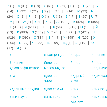
2
(1)
|
A
(41)
|
B
(18)
|
C
(61)
|
D
(30)
|
E
(11)
|
F
(23)
|
G
(14)
|
H
(32)
|
I
(21)
|
J
(2)
|
K
(19)
|
L
(14)
|
M
(33)
|
N
(20)
|
O
(8)
|
P
(42)
|
Q
(1)
|
R
(18)
|
S
(47)
|
T
(30)
|
U
(7)
|
V
(15)
|
W
(5)
|
Y
(6)
|
Z
(7)
|
А
(1011)
|
Б
(528)
|
В
(503)
|
Г
(488)
|
Д
(651)
|
Е
(85)
|
Ж
(54)
|
З
(212)
|
И
(539)
|
Й
(13)
|
К
(883)
|
Л
(289)
|
М
(676)
|
Н
(524)
|
О
(423)
|
П
(929)
|
Р
(390)
|
С
(991)
|
Т
(449)
|
У
(168)
|
Ф
(266)
|
Х
(156)
|
Ц
(77)
|
Ч
(122)
|
Ш
(109)
|
Щ
(1)
|
Э
(319)
|
Ю
(32)
|
Я
(50)
Я
Я-концепция
Явара
Явление
Явление
Явление
Явное
Явное
демографическое
массовидное
предначе
Яга
Ядерная
Ядерный
Ядриччха
зима
клуб
Ядрищные орудия
Ядро семьи
Язык
Язык иск
Язык науки
Язык тела
Язык-
Языковые
объект