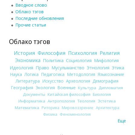
Вводное слово
Облако тэгов
Последние обновления
Прочие статьи
Облако тэгов
История
Философия
Психология
Религия
Экономика
Политика
Социология
Мифология
Идеология
Право
Мусульманство
Этнология
Этика
Наука
Логика
Педагогика
Методология
Языкознание
Литература
Искусство
Археология
Демография
География
Экология
Военные
Культура
Дипломатия
Документы
Китайская философия
Биология
Информатика
Антропология
Теология
Эстетика
Математика
Риторика
Мировоззрение
Архитектура
Физика
Феноменология
Еще