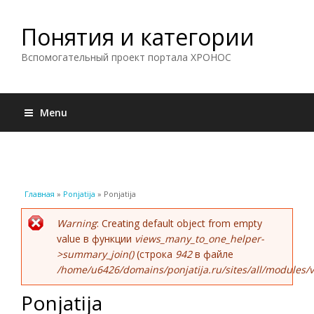
Понятия и категории
Вспомогательный проект портала ХРОНОС
Menu
Вы здесь
Главная
»
Ponjatija
» Ponjatija
Сообщение об ошибке
Warning
: Creating default object from empty
value в функции
views_many_to_one_helper-
>summary_join()
(строка
942
в файле
/home/u6426/domains/ponjatija.ru/sites/all/modules/v
Ponjatija