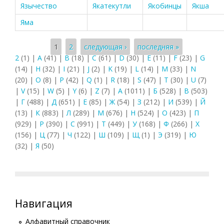
Язычество
Якатекутли
Якобинцы
Якша
Яма
Страницы
1
2
следующая ›
последняя »
2
(1)
|
A
(41)
|
B
(18)
|
C
(61)
|
D
(30)
|
E
(11)
|
F
(23)
|
G
(14)
|
H
(32)
|
I
(21)
|
J
(2)
|
K
(19)
|
L
(14)
|
M
(33)
|
N
(20)
|
O
(8)
|
P
(42)
|
Q
(1)
|
R
(18)
|
S
(47)
|
T
(30)
|
U
(7)
|
V
(15)
|
W
(5)
|
Y
(6)
|
Z
(7)
|
А
(1011)
|
Б
(528)
|
В
(503)
|
Г
(488)
|
Д
(651)
|
Е
(85)
|
Ж
(54)
|
З
(212)
|
И
(539)
|
Й
(13)
|
К
(883)
|
Л
(289)
|
М
(676)
|
Н
(524)
|
О
(423)
|
П
(929)
|
Р
(390)
|
С
(991)
|
Т
(449)
|
У
(168)
|
Ф
(266)
|
Х
(156)
|
Ц
(77)
|
Ч
(122)
|
Ш
(109)
|
Щ
(1)
|
Э
(319)
|
Ю
(32)
|
Я
(50)
Навигация
Алфавитный справочник