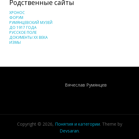
Родственные сайты
ХРОНОС
ФОРУМ
РУМЯНЦЕВСКИЙ МУЗЕЙ
ДО 1917 ГОДА
РУССКОЕ ПОЛЕ
ДОКУМЕНТЫ XX ВЕКА
ИЗМЫ
Понятия И Категории - Исторический Проект ХРОНОС
WEB-редактор
Вячеслав Румянцев
Copyright © 2026,
Понятия и категории
. Theme by
Devsaran
.