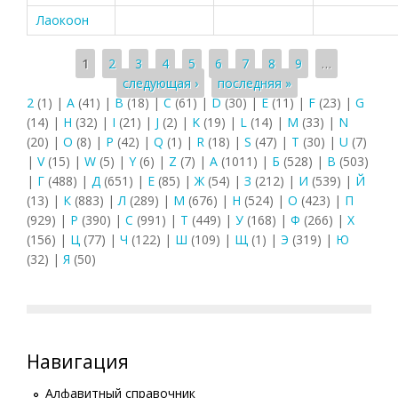
Лаокоон
Страницы
1
2
3
4
5
6
7
8
9
…
следующая ›
последняя »
2
(1)
|
A
(41)
|
B
(18)
|
C
(61)
|
D
(30)
|
E
(11)
|
F
(23)
|
G
(14)
|
H
(32)
|
I
(21)
|
J
(2)
|
K
(19)
|
L
(14)
|
M
(33)
|
N
(20)
|
O
(8)
|
P
(42)
|
Q
(1)
|
R
(18)
|
S
(47)
|
T
(30)
|
U
(7)
|
V
(15)
|
W
(5)
|
Y
(6)
|
Z
(7)
|
А
(1011)
|
Б
(528)
|
В
(503)
|
Г
(488)
|
Д
(651)
|
Е
(85)
|
Ж
(54)
|
З
(212)
|
И
(539)
|
Й
(13)
|
К
(883)
|
Л
(289)
|
М
(676)
|
Н
(524)
|
О
(423)
|
П
(929)
|
Р
(390)
|
С
(991)
|
Т
(449)
|
У
(168)
|
Ф
(266)
|
Х
(156)
|
Ц
(77)
|
Ч
(122)
|
Ш
(109)
|
Щ
(1)
|
Э
(319)
|
Ю
(32)
|
Я
(50)
Навигация
Алфавитный справочник