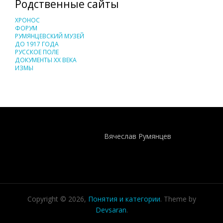
Родственные сайты
ХРОНОС
ФОРУМ
РУМЯНЦЕВСКИЙ МУЗЕЙ
ДО 1917 ГОДА
РУССКОЕ ПОЛЕ
ДОКУМЕНТЫ XX ВЕКА
ИЗМЫ
Понятия И Категории - Исторический Проект ХРОНОС
WEB-редактор
Вячеслав Румянцев
Copyright © 2026,
Понятия и категории
. Theme by
Devsaran
.