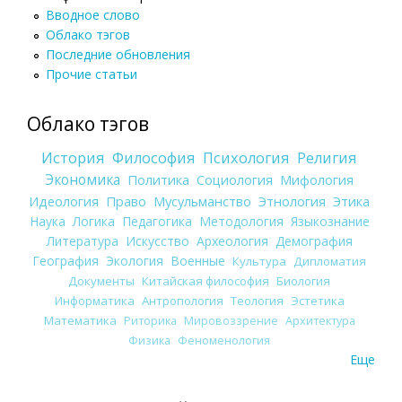
Вводное слово
Облако тэгов
Последние обновления
Прочие статьи
Облако тэгов
История
Философия
Психология
Религия
Экономика
Политика
Социология
Мифология
Идеология
Право
Мусульманство
Этнология
Этика
Наука
Логика
Педагогика
Методология
Языкознание
Литература
Искусство
Археология
Демография
География
Экология
Военные
Культура
Дипломатия
Документы
Китайская философия
Биология
Информатика
Антропология
Теология
Эстетика
Математика
Риторика
Мировоззрение
Архитектура
Физика
Феноменология
Еще