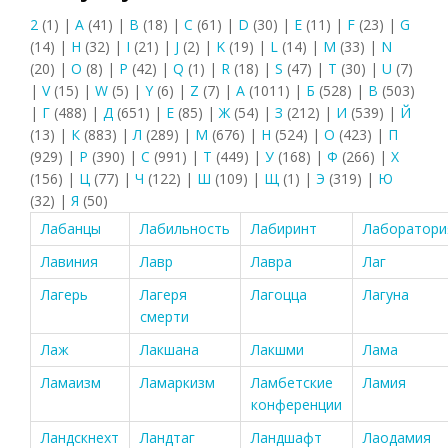
2
(1)
|
A
(41)
|
B
(18)
|
C
(61)
|
D
(30)
|
E
(11)
|
F
(23)
|
G
(14)
|
H
(32)
|
I
(21)
|
J
(2)
|
K
(19)
|
L
(14)
|
M
(33)
|
N
(20)
|
O
(8)
|
P
(42)
|
Q
(1)
|
R
(18)
|
S
(47)
|
T
(30)
|
U
(7)
|
V
(15)
|
W
(5)
|
Y
(6)
|
Z
(7)
|
А
(1011)
|
Б
(528)
|
В
(503)
|
Г
(488)
|
Д
(651)
|
Е
(85)
|
Ж
(54)
|
З
(212)
|
И
(539)
|
Й
(13)
|
К
(883)
|
Л
(289)
|
М
(676)
|
Н
(524)
|
О
(423)
|
П
(929)
|
Р
(390)
|
С
(991)
|
Т
(449)
|
У
(168)
|
Ф
(266)
|
Х
(156)
|
Ц
(77)
|
Ч
(122)
|
Ш
(109)
|
Щ
(1)
|
Э
(319)
|
Ю
(32)
|
Я
(50)
Лабанцы
Лабильность
Лабиринт
Лаборатори
Лавиния
Лавр
Лавра
Лаг
Лагерь
Лагеря
Лагоцца
Лагуна
смерти
Лаж
Лакшана
Лакшми
Лама
Ламаизм
Ламаркизм
Ламбетские
Ламия
конференции
Ландскнехт
Ландтаг
Ландшафт
Лаодамия