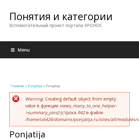
Понятия и категории
Вспомогательный проект портала ХРОНОС
Menu
Вы здесь
Главная
»
Ponjatija
» Ponjatija
Сообщение об ошибке
Warning
: Creating default object from empty
value в функции
views_many_to_one_helper-
>summary_join()
(строка
942
в файле
/home/u6426/domains/ponjatija.ru/sites/all/modules/v
Ponjatija