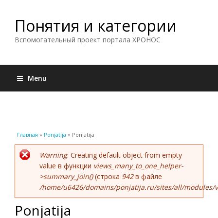
Понятия и категории
Вспомогательный проект портала ХРОНОС
Menu
Вы здесь
Главная
»
Ponjatija
» Ponjatija
Сообщение об ошибке
Warning
: Creating default object from empty
value в функции
views_many_to_one_helper-
>summary_join()
(строка
942
в файле
/home/u6426/domains/ponjatija.ru/sites/all/modules/v
Ponjatija