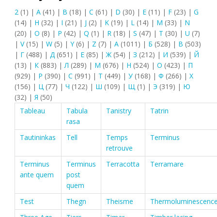
2
(1)
|
A
(41)
|
B
(18)
|
C
(61)
|
D
(30)
|
E
(11)
|
F
(23)
|
G
(14)
|
H
(32)
|
I
(21)
|
J
(2)
|
K
(19)
|
L
(14)
|
M
(33)
|
N
(20)
|
O
(8)
|
P
(42)
|
Q
(1)
|
R
(18)
|
S
(47)
|
T
(30)
|
U
(7)
|
V
(15)
|
W
(5)
|
Y
(6)
|
Z
(7)
|
А
(1011)
|
Б
(528)
|
В
(503)
|
Г
(488)
|
Д
(651)
|
Е
(85)
|
Ж
(54)
|
З
(212)
|
И
(539)
|
Й
(13)
|
К
(883)
|
Л
(289)
|
М
(676)
|
Н
(524)
|
О
(423)
|
П
(929)
|
Р
(390)
|
С
(991)
|
Т
(449)
|
У
(168)
|
Ф
(266)
|
Х
(156)
|
Ц
(77)
|
Ч
(122)
|
Ш
(109)
|
Щ
(1)
|
Э
(319)
|
Ю
(32)
|
Я
(50)
Tableau
Tabula
Tanistry
Tatrin
rasa
Tautininkas
Tell
Temps
Terminus
retrouve
Terminus
Terminus
Terracotta
Terramare
ante quem
post
quem
Test
Thegn
Theisme
Thermoluminescenc