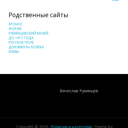
Родственные сайты
ХРОНОС
ФОРУМ
РУМЯНЦЕВСКИЙ МУЗЕЙ
ДО 1917 ГОДА
РУССКОЕ ПОЛЕ
ДОКУМЕНТЫ XX ВЕКА
ИЗМЫ
Понятия И Категории - Исторический Проект ХРОНОС
WEB-редактор
Вячеслав Румянцев
Copyright © 2026,
Понятия и категории
. Theme by