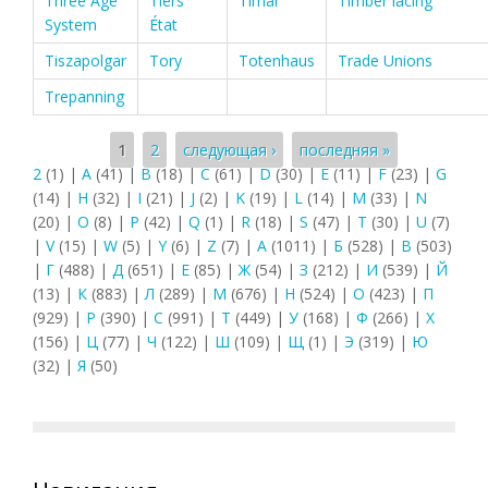
Three Age
Tiers
Timar
Timber lacing
System
État
Tiszapolgar
Tory
Totenhaus
Trade Unions
Trepanning
Страницы
1
2
следующая ›
последняя »
2
(1)
|
A
(41)
|
B
(18)
|
C
(61)
|
D
(30)
|
E
(11)
|
F
(23)
|
G
(14)
|
H
(32)
|
I
(21)
|
J
(2)
|
K
(19)
|
L
(14)
|
M
(33)
|
N
(20)
|
O
(8)
|
P
(42)
|
Q
(1)
|
R
(18)
|
S
(47)
|
T
(30)
|
U
(7)
|
V
(15)
|
W
(5)
|
Y
(6)
|
Z
(7)
|
А
(1011)
|
Б
(528)
|
В
(503)
|
Г
(488)
|
Д
(651)
|
Е
(85)
|
Ж
(54)
|
З
(212)
|
И
(539)
|
Й
(13)
|
К
(883)
|
Л
(289)
|
М
(676)
|
Н
(524)
|
О
(423)
|
П
(929)
|
Р
(390)
|
С
(991)
|
Т
(449)
|
У
(168)
|
Ф
(266)
|
Х
(156)
|
Ц
(77)
|
Ч
(122)
|
Ш
(109)
|
Щ
(1)
|
Э
(319)
|
Ю
(32)
|
Я
(50)