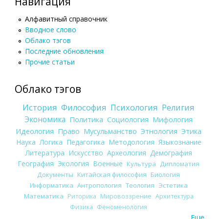
Навигация
Алфавитный справочник
Вводное слово
Облако тэгов
Последние обновления
Прочие статьи
Облако тэгов
История
Философия
Психология
Религия
Экономика
Политика
Социология
Мифология
Идеология
Право
Мусульманство
Этнология
Этика
Наука
Логика
Педагогика
Методология
Языкознание
Литература
Искусство
Археология
Демография
География
Экология
Военные
Культура
Дипломатия
Документы
Китайская философия
Биология
Информатика
Антропология
Теология
Эстетика
Математика
Риторика
Мировоззрение
Архитектура
Физика
Феноменология
Еще