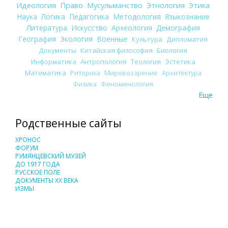
Идеология
Право
Мусульманство
Этнология
Этика
Наука
Логика
Педагогика
Методология
Языкознание
Литература
Искусство
Археология
Демография
География
Экология
Военные
Культура
Дипломатия
Документы
Китайская философия
Биология
Информатика
Антропология
Теология
Эстетика
Математика
Риторика
Мировоззрение
Архитектура
Физика
Феноменология
Еще
Родственные сайты
ХРОНОС
ФОРУМ
РУМЯНЦЕВСКИЙ МУЗЕЙ
ДО 1917 ГОДА
РУССКОЕ ПОЛЕ
ДОКУМЕНТЫ XX ВЕКА
ИЗМЫ