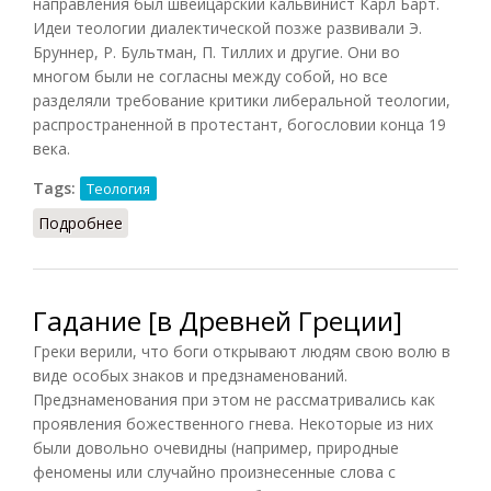
направления был швейцарский кальвинист Карл Барт.
Идеи теологии диалектической позже развивали Э.
Бруннер, Р. Бультман, П. Тиллих и другие. Они во
многом были не согласны между собой, но все
разделяли требование критики либеральной теологии,
распространенной в протестант, богословии конца 19
века.
Tags:
Теология
Подробнее
о Теология диалектическая (Новиков, 1987)
Гадание [в Древней Греции]
Греки верили, что боги открывают людям свою волю в
виде особых знаков и предзнаменований.
Предзнаменования при этом не рассматривались как
проявления божественного гнева. Некоторые из них
были довольно очевидны (например, природные
феномены или случайно произнесенные слова с