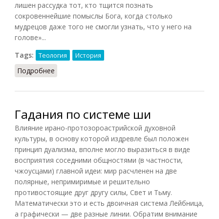
лишен рассудка тот, кто тщится познать
сокровеннейшие помыслы Бога, когда столько
мудрецов даже того не смогли узнать, что у него на
голове»...
Tags:
Теология
История
Подробнее
о Теологи
Гадания по системе ши
Влияние ирано-протозороастрийской духовной
культуры, в основу которой издревле был положен
принцип дуализма, вполне могло выразиться в виде
восприятия соседними общностями (в частности,
чжоусцами) главной идеи: мир расчленен на две
полярные, непримиримые и решительно
противостоящие друг другу силы, Свет и Тьму.
Математически это и есть двоичная система Лейбница,
а графически — две разные линии. Обратим внимание