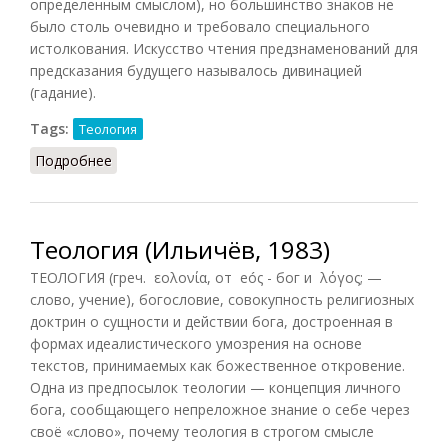
определенным смыслом), но большинство знаков не
было столь очевидно и требовало специального
истолкования. Искусство чтения предзнаменований для
предсказания будущего называлось дивинацией
(гадание).
Tags:
Теология
Подробнее
о Гадание [в Древней Греции]
Теология (Ильичёв, 1983)
ТЕОЛОГИЯ (греч. εολονία, от eóς - бог и λόγος; —
слово, учение), богословие, совокупность религиозных
доктрин о сущности и действии бога, достроенная в
формах идеалистического умозрения на основе
текстов, принимаемых как божественное откровение.
Одна из предпосылок теологии — концепция личного
бога, сообщающего непреложное знание о себе через
своё «слово», почему теология в строгом смысле