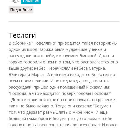
Tags:
Теология
Подробнее
о Сен-Викторская школа
Теологи
В сборнике “Новеллино” приводится такая история: «В
одной из школ Парижа были мудрейшие ученые и
рассуждали они о небе, именуемом Эмпирей. Долго и
горячо говорили о нем и о том, что располагается оно
выше других небес. Перечисляли небеса Сатурна,
Юпитера и Марса... А над ними находится Бог-отец во
всем своем величии. И вот однажды, когда они так
рассуждали, пришел один помешанный и сказал им:
“Господа, а что находится поверх головы Господа?”
...Долго искали они ответ в своих науках... но решение
так и не было найдено. Тогда они сказали: “Безумен
тот, что дерзает размышлять о мире ином. И еще
больший сумасброд и безумец тот, кто ломает себе
голову в попытках познать начало всех начал. И вовсе