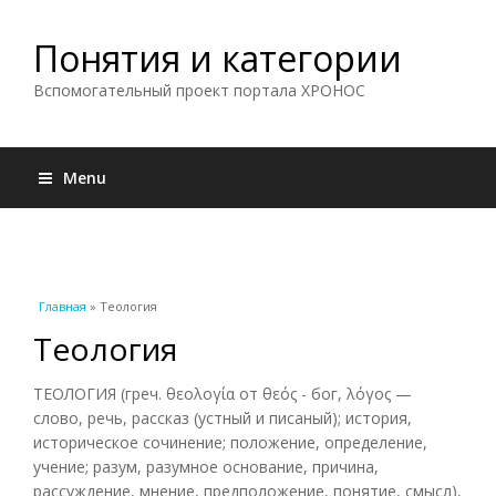
Понятия и категории
Вспомогательный проект портала ХРОНОС
Menu
Вы здесь
Главная
» Теология
Теология
ТЕОЛОГИЯ (греч. θεολογία от θεός - бог, λόγος —
слово, речь, рассказ (устный и писаный); история,
историческое сочинение; положение, определение,
учение; разум, разумное основание, причина,
рассуждение, мнение, предположение, понятие, смысл),