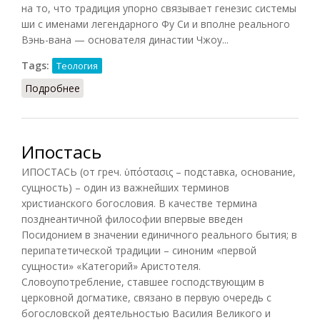
на то, что традиция упорно связывает генезис системы
ши с именами легендарного Фу Си и вполне реального
Вэнь-вана — основателя династии Чжоу...
Tags:
Теология
Подробнее
о Гадания по системе ши
Ипостась
ИПОСТАСЬ (от греч. ὑπόστασις – подставка, основание,
сущность) – один из важнейших терминов
христианского богословия. В качестве термина
позднеантичной философии впервые введен
Посидонием в значении единичного реального бытия; в
перипатетической традиции – синоним «первой
сущности» «Категорий» Аристотеля.
Словоупотребление, ставшее господствующим в
церковной догматике, связано в первую очередь с
богословской деятельностью Василия Великого и