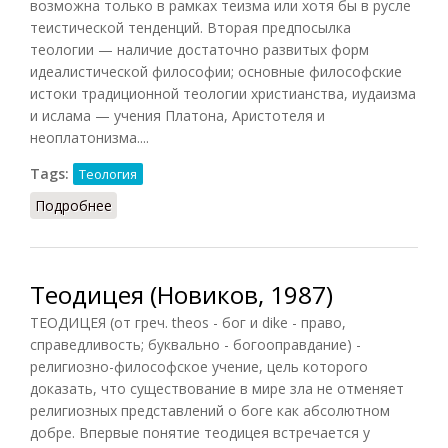
возможна только в рамках теизма или хотя бы в русле
теистической тенденций. Вторая предпосылка
теологии — наличие достаточно развитых форм
идеалистической философии; основные философские
истоки традиционной теологии христианства, иудаизма
и ислама — учения Платона, Аристотеля и
неоплатонизма....
Tags:
Теология
Подробнее
о Теология (Ильичёв, 1983)
Теодицея (Новиков, 1987)
ТЕОДИЦЕЯ (от греч. theos - бог и dike - право,
справедливость; буквально - богооправдание) -
религиозно-философское учение, цель которого
доказать, что существование в мире зла не отменяет
религиозных представлений о боге как абсолютном
добре. Впервые понятие теодицея встречается у