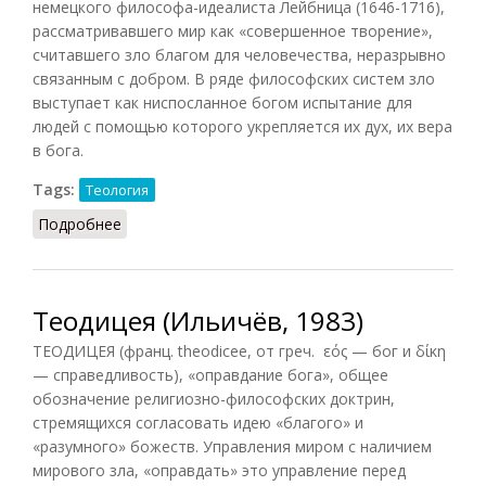
немецкого философа-идеалиста Лейбница (1646-1716),
рассматривавшего мир как «совершенное творение»,
считавшего зло благом для человечества, неразрывно
связанным с добром. В ряде философских систем зло
выступает как ниспосланное богом испытание для
людей с помощью которого укрепляется их дух, их вера
в бога.
Tags:
Теология
Подробнее
о Теодицея (Новиков, 1987)
Теодицея (Ильичёв, 1983)
ТЕОДИЦЕЯ (франц. theodicee, от греч. εός — бог и δίκη
— справедливость), «оправдание бога», общее
обозначение религиозно-философских доктрин,
стремящихся согласовать идею «благого» и
«разумного» божеств. Управления миром с наличием
мирового зла, «оправдать» это управление перед