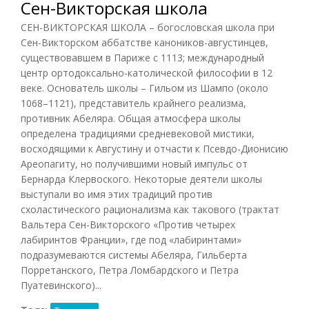
Сен-Викторская школа
СЕН-ВИКТОРСКАЯ ШКОЛА – богословская школа при
Сен-Викторском аббатстве каноников-августинцев,
существовавшем в Париже с 1113; международный
центр ортодоксально-католической философии в 12
веке. Основатель школы – Гильом из Шампо (около
1068–1121), представитель крайнего реализма,
противник Абеляра. Общая атмосфера школы
определена традициями средневековой мистики,
восходящими к Августину и отчасти к Псевдо-Дионисию
Ареопагиту, но получившими новый импульс от
Бернарда Клервоского. Некоторые деятели школы
выступали во имя этих традиций против
схоластического рационализма как такового (трактат
Вальтера Сен-Викторского «Против четырех
лабиринтов Франции», где под «лабиринтами»
подразумеваются системы Абеляра, Гильберта
Порретанского, Петра Ломбардского и Петра
Пуатевинского)...