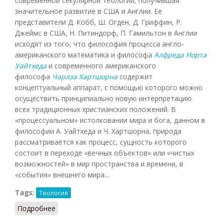
современной секулярной теологии, получившая
значительное развитие в США и Англии. Ее
представители Д. Кобб, Ш. Огден, Д. Гриффин, Р.
Джеймс в США, Н. Питиндорф, П. Гамильтон в Англии
исходят из того, что философия процесса англо-
американского математика и философа
Алфреда Норта
Уайтхеда
и современного американского
философа
Чарлза Хартшорна
содержит
концептуальный аппарат, с помощью которого можно
осуществить принципиально новую интерпретацию
всех традиционных христианских положений. В
«процессуальном» истолковании мира и бога, данном в
философии А. Уайтхеда и Ч. Хартшорна, природа
рассматривается как процесс, сущность которого
состоит в переходе «вечных объектов» или «чистых
возможностей» в мир пространства и времени, в
«события» внешнего мира...
Tags:
Теология
Подробнее
о Теология процесса