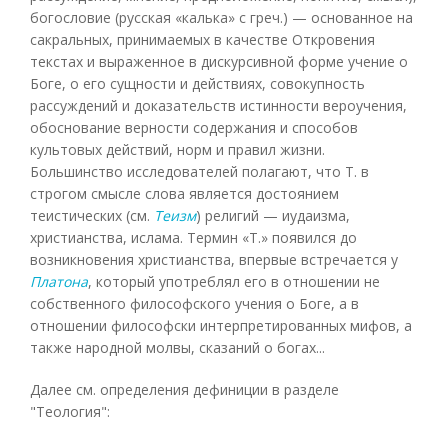
богословие (русская «калька» с греч.) — основанное на
сакральных, принимаемых в качестве Откровения
текстах и выраженное в дискурсивной форме учение о
Боге, о его сущности и действиях, совокупность
рассуждений и доказательств истинности вероучения,
обоснование верности содержания и способов
культовых действий, норм и правил жизни.
Большинство исследователей полагают, что Т. в
строгом смысле слова является достоянием
теистических (см.
Теизм
) религий — иудаизма,
христианства, ислама. Термин «Т.» появился до
возникновения христианства, впервые встречается у
Платона
, который употреблял его в отношении не
собственного философского учения о Боге, а в
отношении философски интерпретированных мифов, а
также народной молвы, сказаний о богах...
Далее см. определения дефиниции в разделе
"Теология":