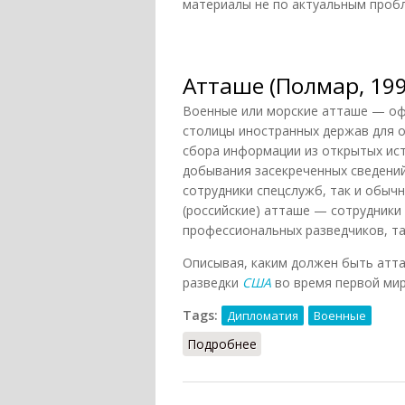
материалы не по актуальным пробл
Атташе (Полмар, 199
Военные или морские атташе — оф
столицы иностранных держав для 
сбора информации из открытых ист
добывания засекреченных сведений
сотрудники спецслужб, так и обыч
(российские) атташе — сотрудники
профессиональных разведчиков, та
Описывая, каким должен быть атта
разведки
США
во время первой мир
Tags:
Дипломатия
Военные
Подробнее
о Атташе (Полмар, 1999