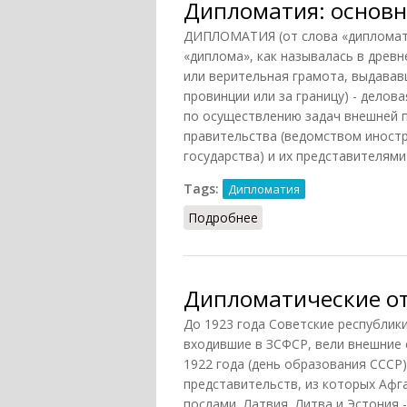
Дипломатия: основн
ДИПЛОМАТИЯ (от слова «дипломат»
«диплома», как называлась в древ
или верительная грамота, выдава
провинции или за границу) - делов
по осуществлению задач внешней 
правительства (ведомством иностр
государства) и их представителями
Tags:
Дипломатия
Подробнее
о Дипломатия: основны
Дипломатические о
До 1923 года Советские республики
входившие в ЗСФСР, вели внешние 
1922 года (день образования СССР
представительств, из которых Афг
послами, Латвия, Литва и Эстония 