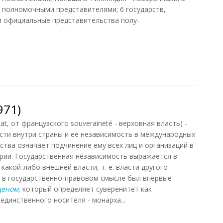
- полномочными представителями; 6 государств,
и официальные представительства полу-
ношения СССР
971)
, от французского souveraineté - верховная власть) -
сти внутри страны и ее независимость в международных
ства означает подчинение ему всех лиц и организаций в
рии. Государственная независимость выражается в
какой-либо внешней власти, т. е. власти другого
» в государственно-правовом смысле был впервые
деном
, который определяет суверенитет как
единственного носителя - монарха...