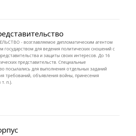
71)
редставительство
СТВО - возглавляемое дипломатическим агентом
м государством для ведения политических сношений с
представительства и защиты своих интересов. До 16
ических представительств. Специальные
во посылались для выполнения отдельных заданий
ия требований, объявления войны, принесения
. п.).
едставительство
орпус