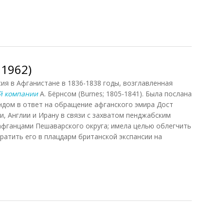
 2018)
 1962)
я в Афганистане в 1836-1838 годы, возглавленная
й компании
А. Бёрнсом (Burnes; 1805-1841). Была послана
ндом в ответ на обращение афганского эмира Дост
и, Англии и Ирану в связи с захватом пенджабским
афганцами Пешаварского округа; имела целью облегчить
ратить его в плацдарм британской экспансии на
1962)