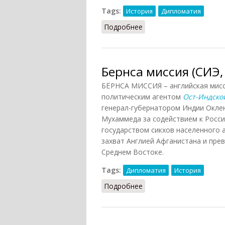
Tags:
История
Дипломатия
Подробнее
о Драго доктрина (РИЭ,
Бернса миссия (СИЭ,
БЁРНСА МИССИЯ – английская мисси
политическим агентом
Ост-Индско
генерал-губернатором Индии Окле
Мухаммеда за содействием к Росси
государством сикхов населенного 
захват Англией Афганистана и прев
Среднем Востоке.
Tags:
Дипломатия
История
Подробнее
о Бернса миссия (СИЭ, 