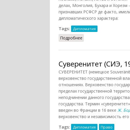
делах, Монголия, Бухара и Хорезм 
признавших РСФСР де факто, имел
дипломатического характера:
Tags:
Дипломатия
Подробнее
о Дипломатические от
Суверенитет (СИЭ, 1
СУВЕРЕНИТЕТ (немецкое Souveränität
верховенство государственной вла
отношениях. Верховенство государ
пределах государственной террито
неподчинении данного государства 
государства. Термин «суверенитет
введен во Франции в 16 веке
Ж. Бо
верховенство и независимость его 
Tags:
Дипломатия
Право