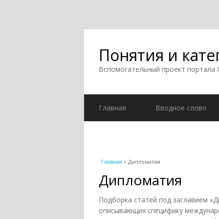
Понятия и кате
Вспомогательный проект портала
Главная
Вводное слово
Вы здесь
Главная
» Дипломатия
Дипломатия
Подборка статей под заглавием «Д
описывающих специфику междунаро