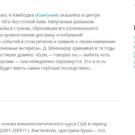
аос и Камбоджа (
Кампучия
) оказались в центре
в Юго-Восточной Азии. Напуганные размахом
ьбы в странах, сбросивших иго колониального
ги провозгласили доктрину «глобальной
 событий в этом регионе и заявили о своем намерении
ненные интересы». Д. Эйзенхауэр сравнивал в те годы
остяшек домино. «Если,— говорил он,— выбить хоть
с другими — они немедленно опрокинутся. Это и есть
будет иметь самые глубокие последствия»...
 основа внешнеполитического курса США в период
2001-2009 гг.). Фактически, «доктрина Буша» – это