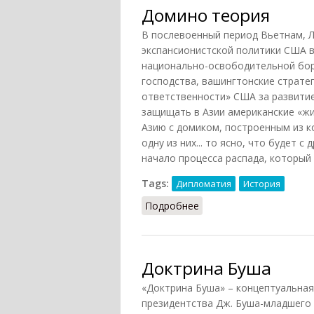
Домино теория
В послевоенный период Вьетнам, Л
экспансионистской политики США 
национально-освободительной бор
господства, вашингтонские страте
ответственности» США за развитие
защищать в Азии американские «жиз
Азию с домиком, построенным из к
одну из них... то ясно, что будет 
начало процесса распада, который 
Tags:
Дипломатия
История
Подробнее
о Домино теория
Доктрина Буша
«Доктрина Буша» – концептуальная
президентства Дж. Буша-младшего (