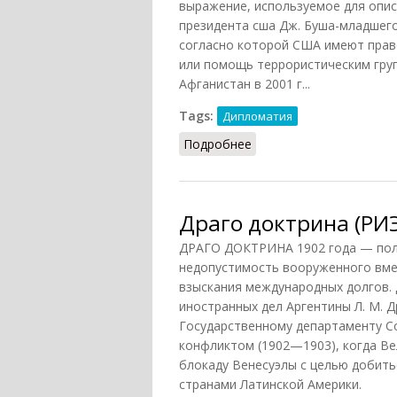
выражение, используемое для опи
президента сша Дж. Буша-младшего
согласно которой США имеют прав
или помощь террористическим гру
Афганистан в 2001 г...
Tags:
Дипломатия
Подробнее
о Доктрина Буша
Драго доктрина (РИЭ
ДРАГО ДОКТРИНА 1902 года — пол
недопустимость вооруженного вмеш
взыскания международных долгов.
иностранных дел Аргентины Л. М. Др
Государственному департаменту С
конфликтом (1902—1903), когда Ве
блокаду Венесуэлы с целью добить
странами Латинской Америки.