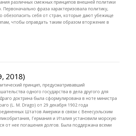
сания различных смежных принципов внешней политики
. Первоначально фраза характеризовала политику,
о обезопасить себя от стран, которые дают убежище
ппам, чтобы оправдать таким образом вторжение в
, 2018)
итический принцип, предусматривавший
ательства одного государства в дела другого для
 Драго доктрина была сформулирована в ноте министра
аго (L. М. Drago) от 29 декабря 1902 года
оединенных Штатов Америки в связи с Венесуэльским
ликобритания, Германия и Италия установили морскую
ся от нее погашения долгов. Была поддержана всеми