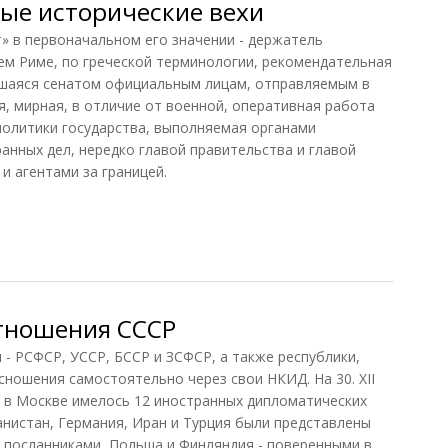
ые исторические вехи
 в первоначальном его значении - держатель
нем Риме, по греческой терминологии, рекомендательная
вшаяся сенатом официальным лицам, отправляемым в
ая, мирная, в отличие от военной, оперативная работа
политики государства, выполняемая органами
анных дел, нередко главой правительства и главой
 и агентами за границей.
е исторические вехи
тношения СССР
 - РСФСР, УССР, БССР и ЗСФСР, а также республики,
сношения самостоятельно через свои НКИД. На 30. XII
) в Москве имелось 12 иностранных дипломатических
анистан, Германия, Иран и Турция были представлены
- посланниками, Польша и Финляндия - поверенными в