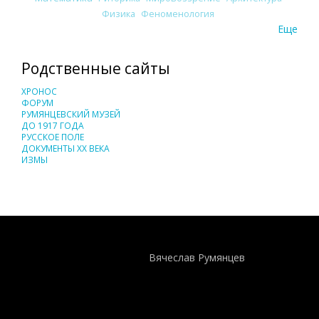
Физика
Феноменология
Еще
Родственные сайты
ХРОНОС
ФОРУМ
РУМЯНЦЕВСКИЙ МУЗЕЙ
ДО 1917 ГОДА
РУССКОЕ ПОЛЕ
ДОКУМЕНТЫ XX ВЕКА
ИЗМЫ
Понятия И Категории - Исторический Проект ХРОНОС
WEB-редактор
Вячеслав Румянцев