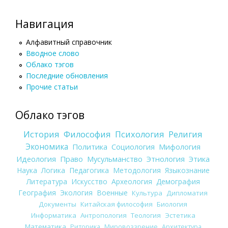
Навигация
Алфавитный справочник
Вводное слово
Облако тэгов
Последние обновления
Прочие статьи
Облако тэгов
История
Философия
Психология
Религия
Экономика
Политика
Социология
Мифология
Идеология
Право
Мусульманство
Этнология
Этика
Наука
Логика
Педагогика
Методология
Языкознание
Литература
Искусство
Археология
Демография
География
Экология
Военные
Культура
Дипломатия
Документы
Китайская философия
Биология
Информатика
Антропология
Теология
Эстетика
Математика
Риторика
Мировоззрение
Архитектура