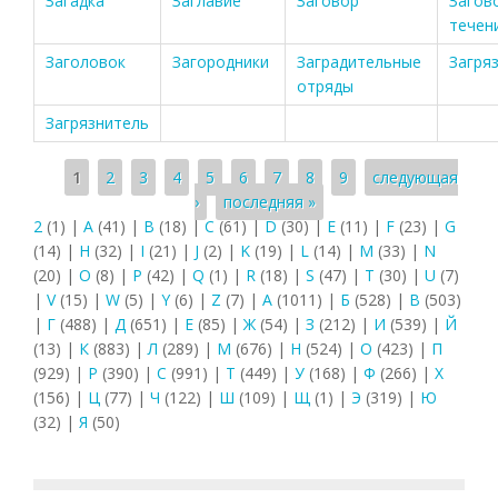
Загадка
Заглавие
Заговор
Загов
течен
Заголовок
Загородники
Заградительные
Загря
отряды
Загрязнитель
Страницы
1
2
3
4
5
6
7
8
9
следующая
›
последняя »
2
(1)
|
A
(41)
|
B
(18)
|
C
(61)
|
D
(30)
|
E
(11)
|
F
(23)
|
G
(14)
|
H
(32)
|
I
(21)
|
J
(2)
|
K
(19)
|
L
(14)
|
M
(33)
|
N
(20)
|
O
(8)
|
P
(42)
|
Q
(1)
|
R
(18)
|
S
(47)
|
T
(30)
|
U
(7)
|
V
(15)
|
W
(5)
|
Y
(6)
|
Z
(7)
|
А
(1011)
|
Б
(528)
|
В
(503)
|
Г
(488)
|
Д
(651)
|
Е
(85)
|
Ж
(54)
|
З
(212)
|
И
(539)
|
Й
(13)
|
К
(883)
|
Л
(289)
|
М
(676)
|
Н
(524)
|
О
(423)
|
П
(929)
|
Р
(390)
|
С
(991)
|
Т
(449)
|
У
(168)
|
Ф
(266)
|
Х
(156)
|
Ц
(77)
|
Ч
(122)
|
Ш
(109)
|
Щ
(1)
|
Э
(319)
|
Ю
(32)
|
Я
(50)