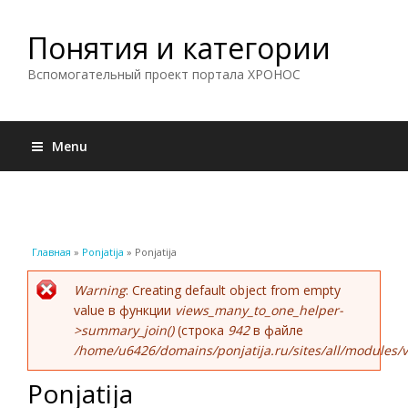
Понятия и категории
Вспомогательный проект портала ХРОНОС
Menu
Вы здесь
Главная
»
Ponjatija
» Ponjatija
Сообщение об ошибке
Warning
: Creating default object from empty
value в функции
views_many_to_one_helper-
>summary_join()
(строка
942
в файле
/home/u6426/domains/ponjatija.ru/sites/all/modules/v
Ponjatija