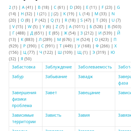
2
(1)
|
A
(41)
|
B
(18)
|
C
(61)
|
D
(30)
|
E
(11)
|
F
(23)
|
G
(14)
|
H
(32)
|
I
(21)
|
J
(2)
|
K
(19)
|
L
(14)
|
M
(33)
|
N
(20)
|
O
(8)
|
P
(42)
|
Q
(1)
|
R
(18)
|
S
(47)
|
T
(30)
|
U
(7)
|
V
(15)
|
W
(5)
|
Y
(6)
|
Z
(7)
|
А
(1011)
|
Б
(528)
|
В
(503)
|
Г
(488)
|
Д
(651)
|
Е
(85)
|
Ж
(54)
|
З
(212)
|
И
(539)
|
Й
(13)
|
К
(883)
|
Л
(289)
|
М
(676)
|
Н
(524)
|
О
(423)
|
П
(929)
|
Р
(390)
|
С
(991)
|
Т
(449)
|
У
(168)
|
Ф
(266)
|
Х
(156)
|
Ц
(77)
|
Ч
(122)
|
Ш
(109)
|
Щ
(1)
|
Э
(319)
|
Ю
(32)
|
Я
(50)
Забастовка
Заблуждение
Заболеваемость
Забот
Забур
Забывание
Завадж
Заве
фаза
Завершения
Завет
Завещание
Завис
физики
проблема
Зависимые
Зависть
Завия
Завяз
территории