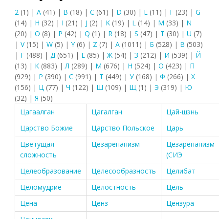
2
(1)
|
A
(41)
|
B
(18)
|
C
(61)
|
D
(30)
|
E
(11)
|
F
(23)
|
G
(14)
|
H
(32)
|
I
(21)
|
J
(2)
|
K
(19)
|
L
(14)
|
M
(33)
|
N
(20)
|
O
(8)
|
P
(42)
|
Q
(1)
|
R
(18)
|
S
(47)
|
T
(30)
|
U
(7)
|
V
(15)
|
W
(5)
|
Y
(6)
|
Z
(7)
|
А
(1011)
|
Б
(528)
|
В
(503)
|
Г
(488)
|
Д
(651)
|
Е
(85)
|
Ж
(54)
|
З
(212)
|
И
(539)
|
Й
(13)
|
К
(883)
|
Л
(289)
|
М
(676)
|
Н
(524)
|
О
(423)
|
П
(929)
|
Р
(390)
|
С
(991)
|
Т
(449)
|
У
(168)
|
Ф
(266)
|
Х
(156)
|
Ц
(77)
|
Ч
(122)
|
Ш
(109)
|
Щ
(1)
|
Э
(319)
|
Ю
(32)
|
Я
(50)
Цагаалган
Цагалган
Цай-шэнь
Царство Божие
Царство Польское
Царь
Цветущая
Цезарепапизм
Цезарепапизм
сложность
(СИЭ
Целеобразование
Целесообразность
Целибат
Целомудрие
Целостность
Цель
Цена
Ценз
Цензура