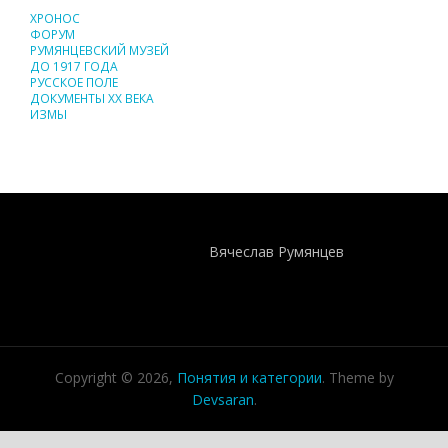
ХРОНОС
ФОРУМ
РУМЯНЦЕВСКИЙ МУЗЕЙ
ДО 1917 ГОДА
РУССКОЕ ПОЛЕ
ДОКУМЕНТЫ XX ВЕКА
ИЗМЫ
Понятия И Категории - Исторический Проект ХРОНОС
WEB-редактор
Вячеслав Румянцев
Copyright © 2026,
Понятия и категории
. Theme by
Devsaran
.