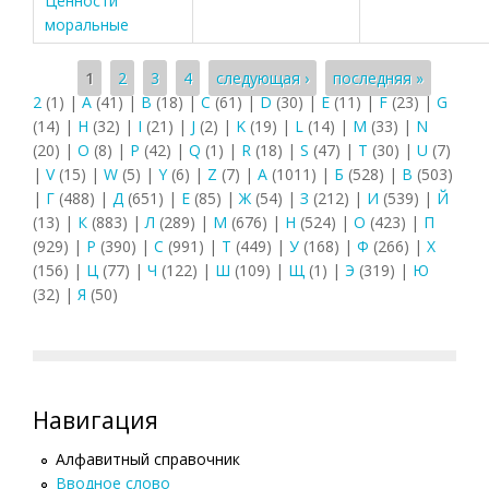
Ценности
моральные
Страницы
1
2
3
4
следующая ›
последняя »
2
(1)
|
A
(41)
|
B
(18)
|
C
(61)
|
D
(30)
|
E
(11)
|
F
(23)
|
G
(14)
|
H
(32)
|
I
(21)
|
J
(2)
|
K
(19)
|
L
(14)
|
M
(33)
|
N
(20)
|
O
(8)
|
P
(42)
|
Q
(1)
|
R
(18)
|
S
(47)
|
T
(30)
|
U
(7)
|
V
(15)
|
W
(5)
|
Y
(6)
|
Z
(7)
|
А
(1011)
|
Б
(528)
|
В
(503)
|
Г
(488)
|
Д
(651)
|
Е
(85)
|
Ж
(54)
|
З
(212)
|
И
(539)
|
Й
(13)
|
К
(883)
|
Л
(289)
|
М
(676)
|
Н
(524)
|
О
(423)
|
П
(929)
|
Р
(390)
|
С
(991)
|
Т
(449)
|
У
(168)
|
Ф
(266)
|
Х
(156)
|
Ц
(77)
|
Ч
(122)
|
Ш
(109)
|
Щ
(1)
|
Э
(319)
|
Ю
(32)
|
Я
(50)
Навигация
Алфавитный справочник
Вводное слово