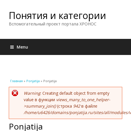
Понятия и категории
Вспомогательный проект портала ХРОНОС
Menu
Вы здесь
Главная
»
Ponjatija
» Ponjatija
Сообщение об ошибке
Warning
: Creating default object from empty
value в функции
views_many_to_one_helper-
>summary_join()
(строка
942
в файле
/home/u6426/domains/ponjatija.ru/sites/all/modules/v
Ponjatija