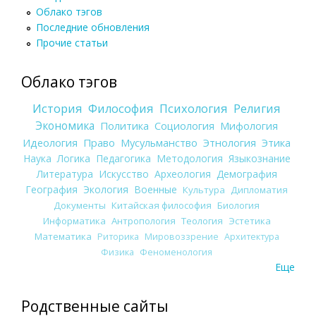
Облако тэгов
Последние обновления
Прочие статьи
Облако тэгов
История
Философия
Психология
Религия
Экономика
Политика
Социология
Мифология
Идеология
Право
Мусульманство
Этнология
Этика
Наука
Логика
Педагогика
Методология
Языкознание
Литература
Искусство
Археология
Демография
География
Экология
Военные
Культура
Дипломатия
Документы
Китайская философия
Биология
Информатика
Антропология
Теология
Эстетика
Математика
Риторика
Мировоззрение
Архитектура
Физика
Феноменология
Еще
Родственные сайты