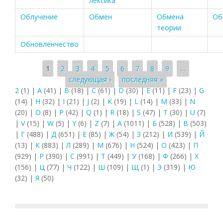
лексика
Облучение
Обмен
Обмена
Об
теории
Обновленчество
Страницы
1
2
3
4
5
6
7
8
9
…
следующая ›
последняя »
2
(1)
|
A
(41)
|
B
(18)
|
C
(61)
|
D
(30)
|
E
(11)
|
F
(23)
|
G
(14)
|
H
(32)
|
I
(21)
|
J
(2)
|
K
(19)
|
L
(14)
|
M
(33)
|
N
(20)
|
O
(8)
|
P
(42)
|
Q
(1)
|
R
(18)
|
S
(47)
|
T
(30)
|
U
(7)
|
V
(15)
|
W
(5)
|
Y
(6)
|
Z
(7)
|
А
(1011)
|
Б
(528)
|
В
(503)
|
Г
(488)
|
Д
(651)
|
Е
(85)
|
Ж
(54)
|
З
(212)
|
И
(539)
|
Й
(13)
|
К
(883)
|
Л
(289)
|
М
(676)
|
Н
(524)
|
О
(423)
|
П
(929)
|
Р
(390)
|
С
(991)
|
Т
(449)
|
У
(168)
|
Ф
(266)
|
Х
(156)
|
Ц
(77)
|
Ч
(122)
|
Ш
(109)
|
Щ
(1)
|
Э
(319)
|
Ю
(32)
|
Я
(50)