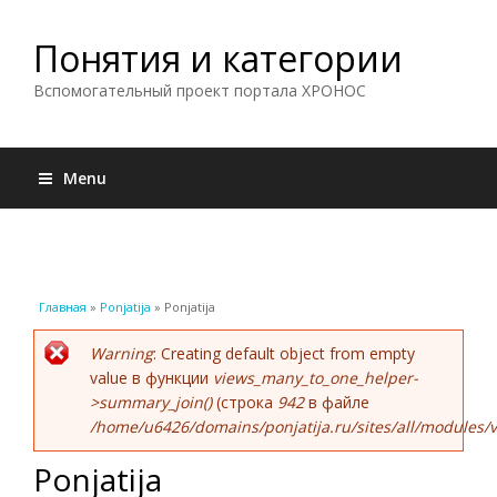
Понятия и категории
Вспомогательный проект портала ХРОНОС
Menu
Вы здесь
Главная
»
Ponjatija
» Ponjatija
Сообщение об ошибке
Warning
: Creating default object from empty
value в функции
views_many_to_one_helper-
>summary_join()
(строка
942
в файле
/home/u6426/domains/ponjatija.ru/sites/all/modules/v
Ponjatija