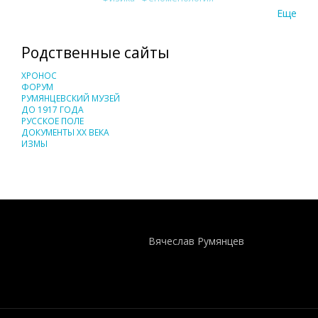
Еще
Родственные сайты
ХРОНОС
ФОРУМ
РУМЯНЦЕВСКИЙ МУЗЕЙ
ДО 1917 ГОДА
РУССКОЕ ПОЛЕ
ДОКУМЕНТЫ XX ВЕКА
ИЗМЫ
Понятия И Категории - Исторический Проект ХРОНОС
WEB-редактор
Вячеслав Румянцев