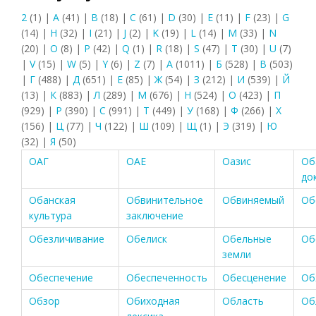
2
(1)
|
A
(41)
|
B
(18)
|
C
(61)
|
D
(30)
|
E
(11)
|
F
(23)
|
G
(14)
|
H
(32)
|
I
(21)
|
J
(2)
|
K
(19)
|
L
(14)
|
M
(33)
|
N
(20)
|
O
(8)
|
P
(42)
|
Q
(1)
|
R
(18)
|
S
(47)
|
T
(30)
|
U
(7)
|
V
(15)
|
W
(5)
|
Y
(6)
|
Z
(7)
|
А
(1011)
|
Б
(528)
|
В
(503)
|
Г
(488)
|
Д
(651)
|
Е
(85)
|
Ж
(54)
|
З
(212)
|
И
(539)
|
Й
(13)
|
К
(883)
|
Л
(289)
|
М
(676)
|
Н
(524)
|
О
(423)
|
П
(929)
|
Р
(390)
|
С
(991)
|
Т
(449)
|
У
(168)
|
Ф
(266)
|
Х
(156)
|
Ц
(77)
|
Ч
(122)
|
Ш
(109)
|
Щ
(1)
|
Э
(319)
|
Ю
(32)
|
Я
(50)
ОАГ
ОАЕ
Оазис
Об
до
Обанская
Обвинительное
Обвиняемый
Об
культура
заключение
Обезличивание
Обелиск
Обельные
Об
земли
Обеспечение
Обеспеченность
Обесценение
Об
Обзор
Обиходная
Область
Об