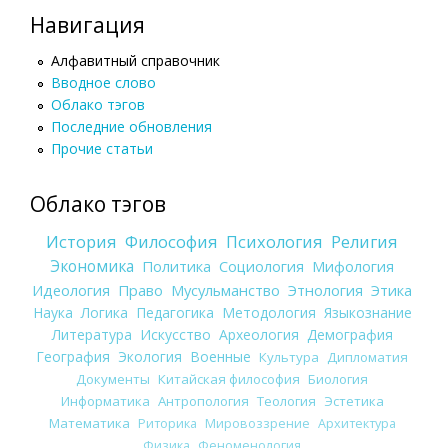
Навигация
Алфавитный справочник
Вводное слово
Облако тэгов
Последние обновления
Прочие статьи
Облако тэгов
История
Философия
Психология
Религия
Экономика
Политика
Социология
Мифология
Идеология
Право
Мусульманство
Этнология
Этика
Наука
Логика
Педагогика
Методология
Языкознание
Литература
Искусство
Археология
Демография
География
Экология
Военные
Культура
Дипломатия
Документы
Китайская философия
Биология
Информатика
Антропология
Теология
Эстетика
Математика
Риторика
Мировоззрение
Архитектура
Физика
Феноменология