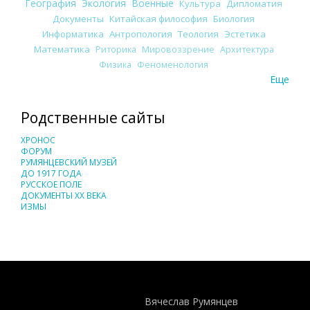
География
Экология
Военные
Культура
Дипломатия
Документы
Китайская философия
Биология
Информатика
Антропология
Теология
Эстетика
Математика
Риторика
Мировоззрение
Архитектура
Физика
Феноменология
Еще
Родственные сайты
ХРОНОС
ФОРУМ
РУМЯНЦЕВСКИЙ МУЗЕЙ
ДО 1917 ГОДА
РУССКОЕ ПОЛЕ
ДОКУМЕНТЫ XX ВЕКА
ИЗМЫ
Понятия И Категории - Исторический Проект ХРОНОС
WEB-редактор
Вячеслав Румянцев