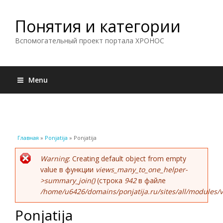
Понятия и категории
Вспомогательный проект портала ХРОНОС
Menu
Вы здесь
Главная
»
Ponjatija
» Ponjatija
Сообщение об ошибке
Warning
: Creating default object from empty
value в функции
views_many_to_one_helper-
>summary_join()
(строка
942
в файле
/home/u6426/domains/ponjatija.ru/sites/all/modules/v
Ponjatija