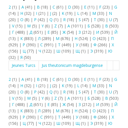
2
(1)
|
A
(41)
|
B
(18)
|
C
(61)
|
D
(30)
|
E
(11)
|
F
(23)
|
G
(14)
|
H
(32)
|
I
(21)
|
J
(2)
|
K
(19)
|
L
(14)
|
M
(33)
|
N
(20)
|
O
(8)
|
P
(42)
|
Q
(1)
|
R
(18)
|
S
(47)
|
T
(30)
|
U
(7)
|
V
(15)
|
W
(5)
|
Y
(6)
|
Z
(7)
|
А
(1011)
|
Б
(528)
|
В
(503)
|
Г
(488)
|
Д
(651)
|
Е
(85)
|
Ж
(54)
|
З
(212)
|
И
(539)
|
Й
(13)
|
К
(883)
|
Л
(289)
|
М
(676)
|
Н
(524)
|
О
(423)
|
П
(929)
|
Р
(390)
|
С
(991)
|
Т
(449)
|
У
(168)
|
Ф
(266)
|
Х
(156)
|
Ц
(77)
|
Ч
(122)
|
Ш
(109)
|
Щ
(1)
|
Э
(319)
|
Ю
(32)
|
Я
(50)
Jeunes Turcs
Jus theutonicum magdeburgense
2
(1)
|
A
(41)
|
B
(18)
|
C
(61)
|
D
(30)
|
E
(11)
|
F
(23)
|
G
(14)
|
H
(32)
|
I
(21)
|
J
(2)
|
K
(19)
|
L
(14)
|
M
(33)
|
N
(20)
|
O
(8)
|
P
(42)
|
Q
(1)
|
R
(18)
|
S
(47)
|
T
(30)
|
U
(7)
|
V
(15)
|
W
(5)
|
Y
(6)
|
Z
(7)
|
А
(1011)
|
Б
(528)
|
В
(503)
|
Г
(488)
|
Д
(651)
|
Е
(85)
|
Ж
(54)
|
З
(212)
|
И
(539)
|
Й
(13)
|
К
(883)
|
Л
(289)
|
М
(676)
|
Н
(524)
|
О
(423)
|
П
(929)
|
Р
(390)
|
С
(991)
|
Т
(449)
|
У
(168)
|
Ф
(266)
|
Х
(156)
|
Ц
(77)
|
Ч
(122)
|
Ш
(109)
|
Щ
(1)
|
Э
(319)
|
Ю