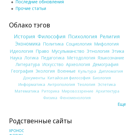
Последние обновления
Прочие статьи
Облако тэгов
История
Философия
Психология
Религия
Экономика
Политика
Социология
Мифология
Идеология
Право
Мусульманство
Этнология
Этика
Наука
Логика
Педагогика
Методология
Языкознание
Литература
Искусство
Археология
Демография
География
Экология
Военные
Культура
Дипломатия
Документы
Китайская философия
Биология
Информатика
Антропология
Теология
Эстетика
Математика
Риторика
Мировоззрение
Архитектура
Физика
Феноменология
Еще
Родственные сайты
ХРОНОС