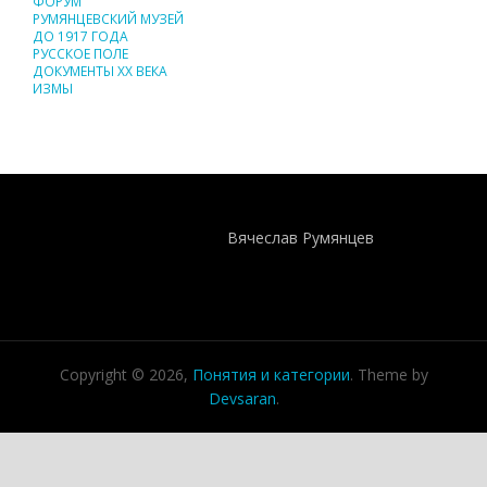
ФОРУМ
РУМЯНЦЕВСКИЙ МУЗЕЙ
ДО 1917 ГОДА
РУССКОЕ ПОЛЕ
ДОКУМЕНТЫ XX ВЕКА
ИЗМЫ
Понятия И Категории - Исторический Проект ХРОНОС
WEB-редактор
Вячеслав Румянцев
Copyright © 2026,
Понятия и категории
. Theme by
Devsaran
.