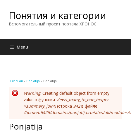
Понятия и категории
Вспомогательный проект портала ХРОНОС
Menu
Вы здесь
Главная
»
Ponjatija
» Ponjatija
Сообщение об ошибке
Warning
: Creating default object from empty
value в функции
views_many_to_one_helper-
>summary_join()
(строка
942
в файле
/home/u6426/domains/ponjatija.ru/sites/all/modules/v
Ponjatija