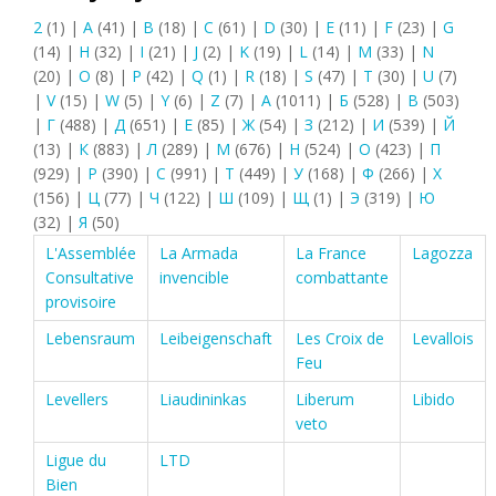
2
(1)
|
A
(41)
|
B
(18)
|
C
(61)
|
D
(30)
|
E
(11)
|
F
(23)
|
G
(14)
|
H
(32)
|
I
(21)
|
J
(2)
|
K
(19)
|
L
(14)
|
M
(33)
|
N
(20)
|
O
(8)
|
P
(42)
|
Q
(1)
|
R
(18)
|
S
(47)
|
T
(30)
|
U
(7)
|
V
(15)
|
W
(5)
|
Y
(6)
|
Z
(7)
|
А
(1011)
|
Б
(528)
|
В
(503)
|
Г
(488)
|
Д
(651)
|
Е
(85)
|
Ж
(54)
|
З
(212)
|
И
(539)
|
Й
(13)
|
К
(883)
|
Л
(289)
|
М
(676)
|
Н
(524)
|
О
(423)
|
П
(929)
|
Р
(390)
|
С
(991)
|
Т
(449)
|
У
(168)
|
Ф
(266)
|
Х
(156)
|
Ц
(77)
|
Ч
(122)
|
Ш
(109)
|
Щ
(1)
|
Э
(319)
|
Ю
(32)
|
Я
(50)
L'Assemblée
La Armada
La France
Lagozza
Consultative
invencible
combattante
provisoire
Lebensraum
Leibeigenschaft
Les Croix de
Levallois
Feu
Levellers
Liaudininkas
Liberum
Libido
veto
Ligue du
LTD
Bien