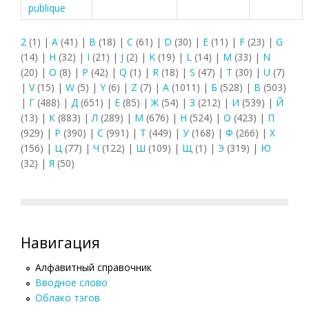
publique
2
(1)
|
A
(41)
|
B
(18)
|
C
(61)
|
D
(30)
|
E
(11)
|
F
(23)
|
G
(14)
|
H
(32)
|
I
(21)
|
J
(2)
|
K
(19)
|
L
(14)
|
M
(33)
|
N
(20)
|
O
(8)
|
P
(42)
|
Q
(1)
|
R
(18)
|
S
(47)
|
T
(30)
|
U
(7)
|
V
(15)
|
W
(5)
|
Y
(6)
|
Z
(7)
|
А
(1011)
|
Б
(528)
|
В
(503)
|
Г
(488)
|
Д
(651)
|
Е
(85)
|
Ж
(54)
|
З
(212)
|
И
(539)
|
Й
(13)
|
К
(883)
|
Л
(289)
|
М
(676)
|
Н
(524)
|
О
(423)
|
П
(929)
|
Р
(390)
|
С
(991)
|
Т
(449)
|
У
(168)
|
Ф
(266)
|
Х
(156)
|
Ц
(77)
|
Ч
(122)
|
Ш
(109)
|
Щ
(1)
|
Э
(319)
|
Ю
(32)
|
Я
(50)
Навигация
Алфавитный справочник
Вводное слово
Облако тэгов