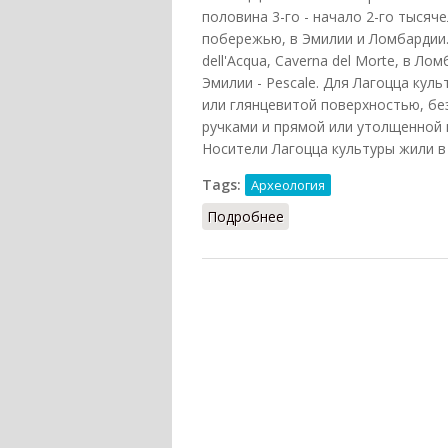
половина 3-го - начало 2-го тысяче
побережью, в Эмилии и Ломбардии. 
dell'Acqua, Caverna del Morte, в Ло
Эмилии - Pescale. Для Лагоцца ку
или глянцевитой поверхностью, без
ручками и прямой или утолщенной 
Носители Лагоцца культуры жили в 
Tags:
Археология
Подробнее
о Лагоцца культура