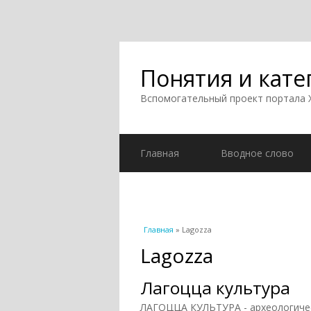
Понятия и кате
Вспомогательный проект портала
Главная
Вводное слово
Вы здесь
Главная
» Lagozza
Lagozza
Лагоцца культура
ЛАГОЦЦА КУЛЬТУРА - археологичес