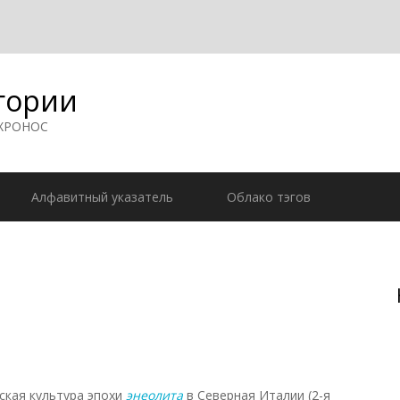
гории
 ХРОНОС
Алфавитный указатель
Облако тэгов
кая культура эпохи
энеолита
в Северная Италии (2-я