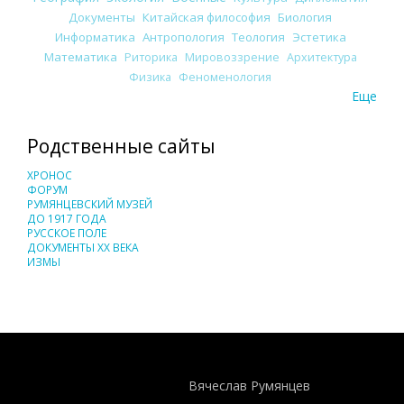
Документы
Китайская философия
Биология
Информатика
Антропология
Теология
Эстетика
Математика
Риторика
Мировоззрение
Архитектура
Физика
Феноменология
Еще
Родственные сайты
ХРОНОС
ФОРУМ
РУМЯНЦЕВСКИЙ МУЗЕЙ
ДО 1917 ГОДА
РУССКОЕ ПОЛЕ
ДОКУМЕНТЫ XX ВЕКА
ИЗМЫ
Понятия И Категории - Исторический Проект ХРОНОС
WEB-редактор
Вячеслав Румянцев