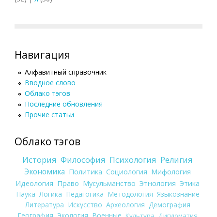
Навигация
Алфавитный справочник
Вводное слово
Облако тэгов
Последние обновления
Прочие статьи
Облако тэгов
История
Философия
Психология
Религия
Экономика
Политика
Социология
Мифология
Идеология
Право
Мусульманство
Этнология
Этика
Наука
Логика
Педагогика
Методология
Языкознание
Литература
Искусство
Археология
Демография
География
Экология
Военные
Культура
Дипломатия