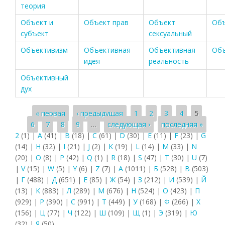
теория
Объект и
Объект прав
Объект
Объ
субъект
сексуальный
Объективизм
Объективная
Объективная
Объ
идея
реальность
Объективный
дух
Страницы
« первая
‹ предыдущая
1
2
3
4
5
6
7
8
9
…
следующая ›
последняя »
2
(1)
|
A
(41)
|
B
(18)
|
C
(61)
|
D
(30)
|
E
(11)
|
F
(23)
|
G
(14)
|
H
(32)
|
I
(21)
|
J
(2)
|
K
(19)
|
L
(14)
|
M
(33)
|
N
(20)
|
O
(8)
|
P
(42)
|
Q
(1)
|
R
(18)
|
S
(47)
|
T
(30)
|
U
(7)
|
V
(15)
|
W
(5)
|
Y
(6)
|
Z
(7)
|
А
(1011)
|
Б
(528)
|
В
(503)
|
Г
(488)
|
Д
(651)
|
Е
(85)
|
Ж
(54)
|
З
(212)
|
И
(539)
|
Й
(13)
|
К
(883)
|
Л
(289)
|
М
(676)
|
Н
(524)
|
О
(423)
|
П
(929)
|
Р
(390)
|
С
(991)
|
Т
(449)
|
У
(168)
|
Ф
(266)
|
Х
(156)
|
Ц
(77)
|
Ч
(122)
|
Ш
(109)
|
Щ
(1)
|
Э
(319)
|
Ю
(32)
|
Я
(50)