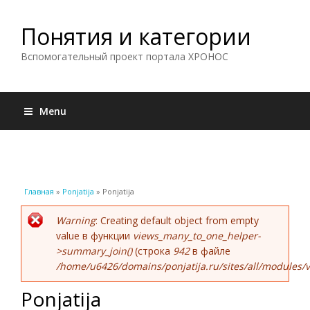
Понятия и категории
Вспомогательный проект портала ХРОНОС
Menu
Вы здесь
Главная
»
Ponjatija
» Ponjatija
Сообщение об ошибке
Warning
: Creating default object from empty
value в функции
views_many_to_one_helper-
>summary_join()
(строка
942
в файле
/home/u6426/domains/ponjatija.ru/sites/all/modules/v
Ponjatija