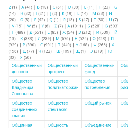
2
(1)
|
A
(41)
|
B
(18)
|
C
(61)
|
D
(30)
|
E
(11)
|
F
(23)
|
G
(14)
|
H
(32)
|
I
(21)
|
J
(2)
|
K
(19)
|
L
(14)
|
M
(33)
|
N
(20)
|
O
(8)
|
P
(42)
|
Q
(1)
|
R
(18)
|
S
(47)
|
T
(30)
|
U
(7)
|
V
(15)
|
W
(5)
|
Y
(6)
|
Z
(7)
|
А
(1011)
|
Б
(528)
|
В
(503)
|
Г
(488)
|
Д
(651)
|
Е
(85)
|
Ж
(54)
|
З
(212)
|
И
(539)
|
Й
(13)
|
К
(883)
|
Л
(289)
|
М
(676)
|
Н
(524)
|
О
(423)
|
П
(929)
|
Р
(390)
|
С
(991)
|
Т
(449)
|
У
(168)
|
Ф
(266)
|
Х
(156)
|
Ц
(77)
|
Ч
(122)
|
Ш
(109)
|
Щ
(1)
|
Э
(319)
|
Ю
(32)
|
Я
(50)
Общественный
Общественный
Общественный
Об
договор
прогресс
фонд
Общество
Общество
Общество
Об
Владимира
политкаторжан
потребления
рис
Соловьева
Общество
Общество
Общий рынок
Об
соединенных
спектакля
славян
Общинная
Общность
Объединение
Об