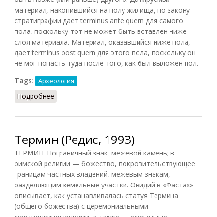
материал, накопившийся на полу жилища, по закону
стратиграфии дает terminus ante quern для самого
пола, поскольку тот не может быть вставлен ниже
слоя материала. Материал, оказавшийся ниже пола,
дает terminus post quern для этого пола, поскольку он
не мог попасть туда после того, как был выложен пол.
Tags:
Археология
Подробнее
о Terminus ante quem и Terminus post quem
Термин (Редис, 1993)
ТЕРМИН. Пограничный знак, межевой камень; в
римской религии — божество, покровительствующее
границам частных владений, межевым знакам,
разделяющим земельные участки. Овидий в «Фастах»
описывает, как устанавливалась статуя Термина
(общего божества) с церемониальными
жертвоприношениями, а также — ежегодные