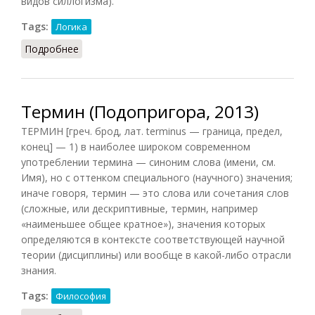
видов силлогизма).
Tags:
Логика
Подробнее
о Термин (Конт-Спонвиль, 2012)
Термин (Подопригора, 2013)
ТЕРМИН [греч. брод, лат. terminus — граница, предел,
конец] — 1) в наиболее широком современном
употреблении термина — синоним слова (имени, см.
Имя), но с оттенком специального (научного) значения;
иначе говоря, термин — это слова или сочетания слов
(сложные, или дескриптивные, термин, например
«наименьшее общее кратное»), значения которых
определяются в контексте соответствующей научной
теории (дисциплины) или вообще в какой-либо отрасли
знания.
Tags:
Философия