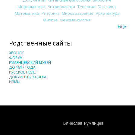
Информатика
Антропология
Теология
Эстетика
Математика
Риторика
Мировоззрение
Архитектура
Физика
Феноменология
Еще
Родственные сайты
ХРОНОС
ФОРУМ
РУМЯНЦЕВСКИЙ МУЗЕЙ
ДО 1917 ГОДА
РУССКОЕ ПОЛЕ
ДОКУМЕНТЫ XX ВЕКА
ИЗМЫ
Понятия И Категории - Исторический Проект ХРОНОС
WEB-редактор
Вячеслав Румянцев