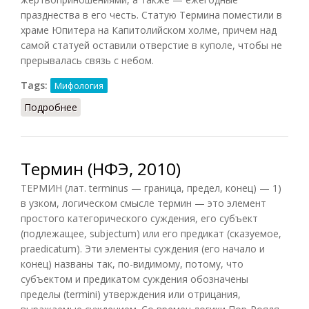
празднества в его честь. Статую Термина поместили в
храме Юпитера на Капитолийском холме, причем над
самой статуей оставили отверстие в куполе, чтобы не
прерывалась связь с небом.
Tags:
Мифология
Подробнее
о Термин (Редис, 1993)
Термин (НФЭ, 2010)
ТЕРМИН (лат. terminus — граница, предел, конец) — 1)
в узком, логическом смысле термин — это элемент
простого категорического суждения, его субъект
(подлежащее, subjectum) или его предикат (сказуемое,
praedicatum). Эти элементы суждения (его начало и
конец) названы так, по-видимому, потому, что
субъектом и предикатом суждения обозначены
пределы (termini) утверждения или отрицания,