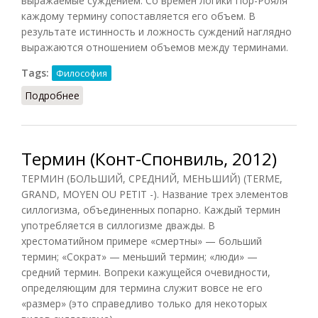
выражаемые суждением. Со времен логики Пор-Рояля
каждому термину сопоставляется его объем. В
результате истинность и ложность суждений наглядно
выражаются отношением объемов между терминами.
Tags:
Философия
Подробнее
о Термин (НФЭ, 2010)
Термин (Конт-Спонвиль, 2012)
ТЕРМИН (БОЛЬШИЙ, СРЕДНИЙ, МЕНЬШИЙ) (TERME,
GRAND, MOYEN OU PETIT -). Название трех элементов
силлогизма, объединенных попарно. Каждый термин
употребляется в силлогизме дважды. В
хрестоматийном примере «смертны» — больший
термин; «Сократ» — меньший термин; «люди» —
средний термин. Вопреки кажущейся очевидности,
определяющим для термина служит вовсе не его
«размер» (это справедливо только для некоторых