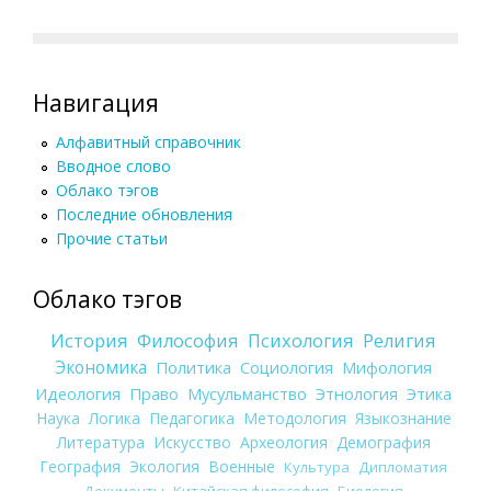
Навигация
Алфавитный справочник
Вводное слово
Облако тэгов
Последние обновления
Прочие статьи
Облако тэгов
История
Философия
Психология
Религия
Экономика
Политика
Социология
Мифология
Идеология
Право
Мусульманство
Этнология
Этика
Наука
Логика
Педагогика
Методология
Языкознание
Литература
Искусство
Археология
Демография
География
Экология
Военные
Культура
Дипломатия
Документы
Китайская философия
Биология