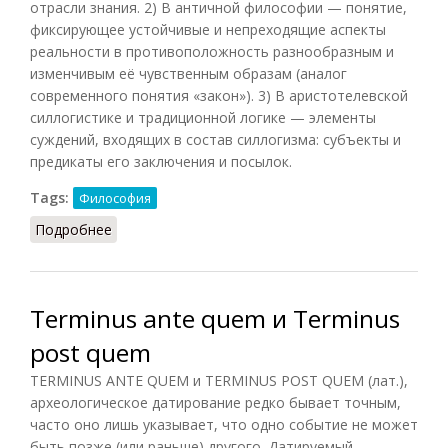
отрасли знания. 2) В античной философии — понятие,
фиксирующее устойчивые и непреходящие аспекты
реальности в противоположность разнообразным и
изменчивым её чувственным образам (аналог
современного понятия «закон»). 3) В аристотелевской
силлогистике и традиционной логике — элементы
суждений, входящих в состав силлогизма: субъекты и
предикаты его заключения и посылок.
Tags:
Философия
Подробнее
о Термин
Terminus ante quem и Terminus
post quem
TERMINUS ANTE QUEM и TERMINUS POST QUEM (лат.),
археологическое датирование редко бывает точным,
часто оно лишь указывает, что одно событие не может
быть позже (или раньше) другого. Датируемый