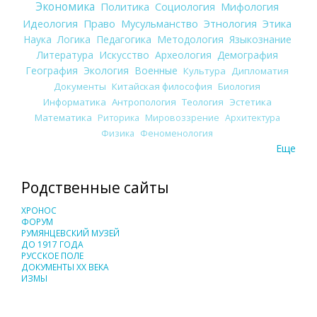
Экономика
Политика
Социология
Мифология
Идеология
Право
Мусульманство
Этнология
Этика
Наука
Логика
Педагогика
Методология
Языкознание
Литература
Искусство
Археология
Демография
География
Экология
Военные
Культура
Дипломатия
Документы
Китайская философия
Биология
Информатика
Антропология
Теология
Эстетика
Математика
Риторика
Мировоззрение
Архитектура
Физика
Феноменология
Еще
Родственные сайты
ХРОНОС
ФОРУМ
РУМЯНЦЕВСКИЙ МУЗЕЙ
ДО 1917 ГОДА
РУССКОЕ ПОЛЕ
ДОКУМЕНТЫ XX ВЕКА
ИЗМЫ