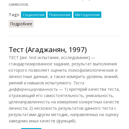
символов.
Tags:
Социология
Психология
Методология
Подробнее
о Тесты (Осипов, 2014)
Тест (Агаджанян, 1997)
ТЕСТ [анг. test испытание, исследование] —
стандартизированное задание, результат выполнения
которого позволяет оценить психофизиологические и
личностные данные, а также измерить уровень знаний,
умений и навыков испытуемого.
Теста
дифференцированность
— 1) критерий качества теста,
отражающий его самостоятельность, уникальность,
целенаправленность на измерение конкретных качеств
личности; 2) несхожесть результатов данного теста с
результатами других методик, направленных на оценку
заведомо иных качеств (функций).