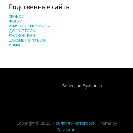
Родственные сайты
ХРОНОС
ФОРУМ
РУМЯНЦЕВСКИЙ МУЗЕЙ
ДО 1917 ГОДА
РУССКОЕ ПОЛЕ
ДОКУМЕНТЫ XX ВЕКА
ИЗМЫ
Понятия И Категории - Исторический Проект ХРОНОС
WEB-редактор
Вячеслав Румянцев
Copyright © 2026,
Понятия и категории
. Theme by
Devsaran
.