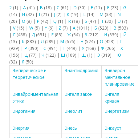
2
(1)
|
A
(41)
|
B
(18)
|
C
(61)
|
D
(30)
|
E
(11)
|
F
(23)
|
G
(14)
|
H
(32)
|
I
(21)
|
J
(2)
|
K
(19)
|
L
(14)
|
M
(33)
|
N
(20)
|
O
(8)
|
P
(42)
|
Q
(1)
|
R
(18)
|
S
(47)
|
T
(30)
|
U
(7)
|
V
(15)
|
W
(5)
|
Y
(6)
|
Z
(7)
|
А
(1011)
|
Б
(528)
|
В
(503)
|
Г
(488)
|
Д
(651)
|
Е
(85)
|
Ж
(54)
|
З
(212)
|
И
(539)
|
Й
(13)
|
К
(883)
|
Л
(289)
|
М
(676)
|
Н
(524)
|
О
(423)
|
П
(929)
|
Р
(390)
|
С
(991)
|
Т
(449)
|
У
(168)
|
Ф
(266)
|
Х
(156)
|
Ц
(77)
|
Ч
(122)
|
Ш
(109)
|
Щ
(1)
|
Э
(319)
|
Ю
(32)
|
Я
(50)
Эмпирическое и
Энантиодромия
Энвайрон-
теоретическое
ментальное
планирование
Энвайронментальная
Энгеля закон
Энгеля
этика
кривая
Эндогамия
Энеолит
Энергетизм
Энергия
Энесы
Энкауст