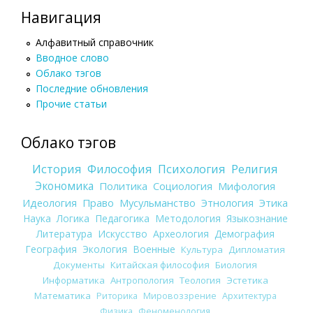
Навигация
Алфавитный справочник
Вводное слово
Облако тэгов
Последние обновления
Прочие статьи
Облако тэгов
История
Философия
Психология
Религия
Экономика
Политика
Социология
Мифология
Идеология
Право
Мусульманство
Этнология
Этика
Наука
Логика
Педагогика
Методология
Языкознание
Литература
Искусство
Археология
Демография
География
Экология
Военные
Культура
Дипломатия
Документы
Китайская философия
Биология
Информатика
Антропология
Теология
Эстетика
Математика
Риторика
Мировоззрение
Архитектура
Физика
Феноменология