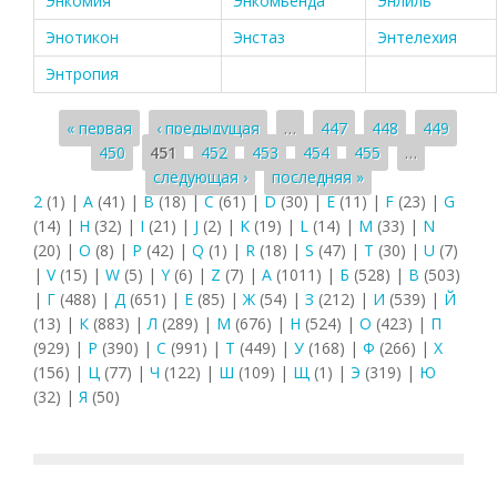
Энкомия
Энкомьенда
Энлиль
Энотикон
Энстаз
Энтелехия
Энтропия
Страницы
« первая
‹ предыдущая
…
447
448
449
450
451
452
453
454
455
…
следующая ›
последняя »
2
(1)
|
A
(41)
|
B
(18)
|
C
(61)
|
D
(30)
|
E
(11)
|
F
(23)
|
G
(14)
|
H
(32)
|
I
(21)
|
J
(2)
|
K
(19)
|
L
(14)
|
M
(33)
|
N
(20)
|
O
(8)
|
P
(42)
|
Q
(1)
|
R
(18)
|
S
(47)
|
T
(30)
|
U
(7)
|
V
(15)
|
W
(5)
|
Y
(6)
|
Z
(7)
|
А
(1011)
|
Б
(528)
|
В
(503)
|
Г
(488)
|
Д
(651)
|
Е
(85)
|
Ж
(54)
|
З
(212)
|
И
(539)
|
Й
(13)
|
К
(883)
|
Л
(289)
|
М
(676)
|
Н
(524)
|
О
(423)
|
П
(929)
|
Р
(390)
|
С
(991)
|
Т
(449)
|
У
(168)
|
Ф
(266)
|
Х
(156)
|
Ц
(77)
|
Ч
(122)
|
Ш
(109)
|
Щ
(1)
|
Э
(319)
|
Ю
(32)
|
Я
(50)