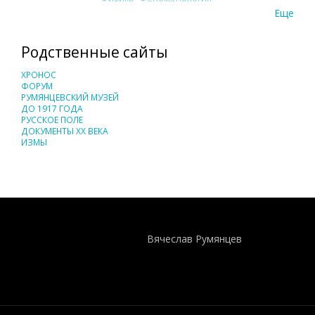
Еще
Родственные сайты
ХРОНОС
ФОРУМ
РУМЯНЦЕВСКИЙ МУЗЕЙ
ДО 1917 ГОДА
РУССКОЕ ПОЛЕ
ДОКУМЕНТЫ XX ВЕКА
ИЗМЫ
Понятия И Категории - Исторический Проект ХРОНОС
WEB-редактор
Вячеслав Румянцев