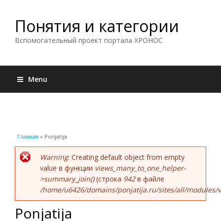
Понятия и категории
Вспомогательный проект портала ХРОНОС
Menu
Вы здесь
Главная
» Ponjatija
Сообщение об ошибке
Warning
: Creating default object from empty
value в функции
views_many_to_one_helper-
>summary_join()
(строка
942
в файле
/home/u6426/domains/ponjatija.ru/sites/all/modules/v
Ponjatija