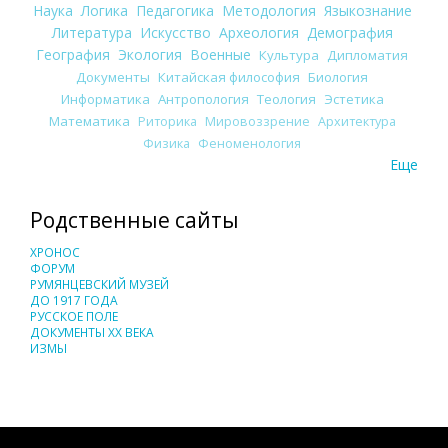
Наука
Логика
Педагогика
Методология
Языкознание
Литература
Искусство
Археология
Демография
География
Экология
Военные
Культура
Дипломатия
Документы
Китайская философия
Биология
Информатика
Антропология
Теология
Эстетика
Математика
Риторика
Мировоззрение
Архитектура
Физика
Феноменология
Еще
Родственные сайты
ХРОНОС
ФОРУМ
РУМЯНЦЕВСКИЙ МУЗЕЙ
ДО 1917 ГОДА
РУССКОЕ ПОЛЕ
ДОКУМЕНТЫ XX ВЕКА
ИЗМЫ