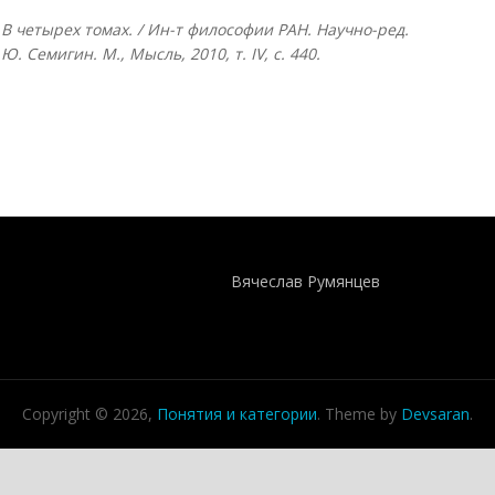
В четырех томах. / Ин-т философии РАН. Научно-ред.
Г.Ю. Семигин. М., Мысль, 2010, т.
IV, с. 440.
Понятия И Категории - Исторический Проект ХРОНОС
WEB-редактор
Вячеслав Румянцев
Copyright © 2026,
Понятия и категории
. Theme by
Devsaran
.