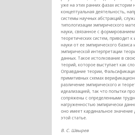
уже на этих ранних фазах истории
концептуальная деятельность, нап
системы научных абстракций, служ
типологизации эмпирического мате
науки, связанное с формированием
теоретических систем, приводит к
науки от ее эмпирического базиса
эмпирической интерпретации теор
данных. Такое истолкование в сво
теорий, которое выступает как сл
Оправдание теории, Фальсификация
примитивных схемах верификациони
различение эмпирического и теоре
идеализацией, так что попытки пр
сопряжены с определенными труднос
нагруженностью эмпирически данно
оно имеет кардинальное значение д
этой статье.
В. С. Швырев