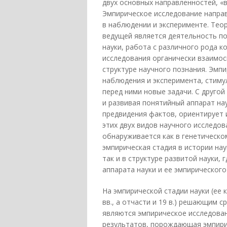
двух основных направленностей, «
Эмпирическое исследование направ
в наблюдении и эксперименте. Тео
ведущей является деятельность п
науки, работа с различного рода 
исследования органически взаимос
структуре научного познания. Эмп
наблюдения и эксперимента, стиму
перед ними новые задачи. С друго
и развивая понятийный аппарат на
предвидения фактов, ориентирует 
этих двух видов научного исследов
обнаруживается как в генетическом
эмпирическая стадия в истории на
так и в структуре развитой науки,
аппарата науки и ее эмпирического
На эмпирической стадии науки (ее 
вв., а отчасти и 19 в.) решающим 
являются эмпирическое исследова
результатов, порождающая эмпирич