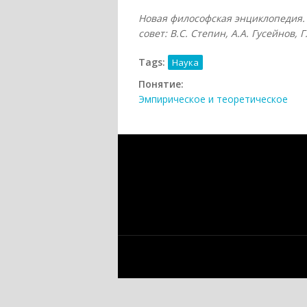
Новая философская энциклопедия. 
совет: В.С. Степин, А.А. Гусейнов, 
Tags:
Наука
Понятие:
Эмпирическое и теоретическое