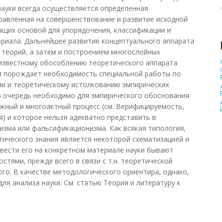
 науки всегда осуществляется определенная
равленная на совершенствование и развитие исходной
ащих основой для упорядочения, классификации и
риала. Дальнейшее развитие концептуального аппарата
 теорий, а затем и построением многослойных
 известному обособлению теоретического аппарата
 и порождает необходимость специальной работы по
ии и теоретическому истолкованию эмпирических
ю очередь необходимо для эмпирического обоснования
ожный и многоактный процесс (см. Верифицируемость,
) и которое нельзя адекватно представить в
зма или фальсификационизма. Как всякая типология,
тического знания является некоторой схематизацией и
овести его на конкретном материале науки бывают
тями, прежде всего в связи с т.н. теоретической
го. В качестве методологического ориентира, однако,
ля анализа науки. См. статью Теория и литературу к