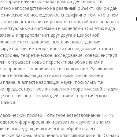
векторов» научно-познавательной деятельности.
лено непосредственно на реальный объект, как он дан
ретическое же исследование специфично тем, что в нем
о совершенствованию и развитию понятийного аппарата
концептуальными системами и моделями. Оба этих вида
вязаны и предполагают друг друга в целостной
ирическое исследование, выявляя новые данные
лирует развитие теоретических исследований, ставит
й стороны, теоретическое исследование, совершенствуя
уки, открывает новые перспективы объяснения и
и направляет эмпирическое исследование. Различение
ания и возникающих в связи с ними типов знания
 плане, в аспекте эволюции науки, поскольку т.н.
уки предшествует возникновению теоретической стадии,
 где оно связано с взаимодействием теоретического
 базиса.
классический пример – опытное естествознание 17–18
средством формирования и развития научного знания
ние и последующая логическая обработка его
еские законы, обобщения, классификации и пр. Однако