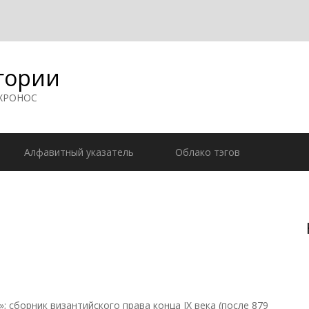
гории
 ХРОНОС
Алфавитный указатель
Облако тэгов
 сборник византийского права конца IX века (после 879