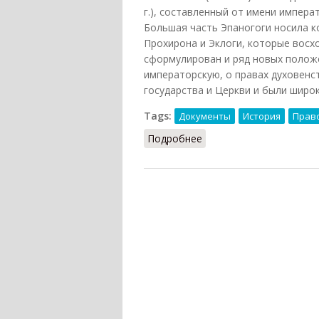
г.), составленный от имени императ
Большая часть Эпаногоги носила 
Прохирона и Эклоги, которые восх
сформулирован и ряд новых полож
императорскую, о правах духовенс
государства и Церкви и были широ
Tags:
Документы
История
Прав
Подробнее
о Эпанагога