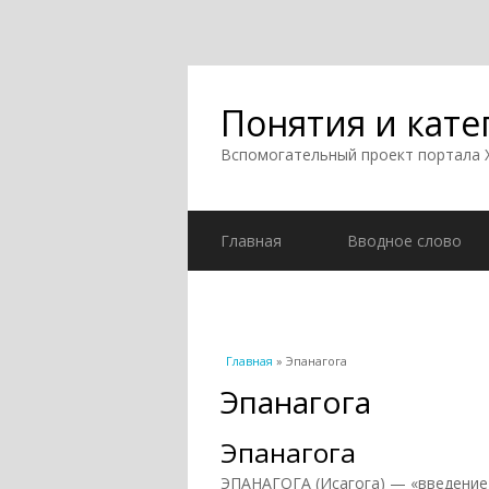
Понятия и кате
Вспомогательный проект портала
Главная
Вводное слово
Вы здесь
Главная
» Эпанагога
Эпанагога
Эпанагога
ЭПАНАГОГА (Исагога) — «введение»;