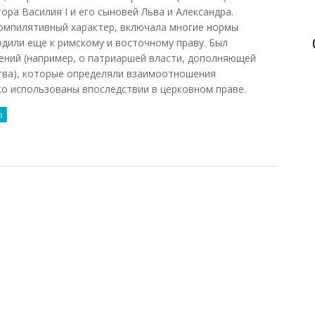
ора Василия I и его сыновей Льва и Александра.
компилятивный характер, включала многие нормы
одили еще к римскому и восточному праву. Был
ений (например, о патриаршей власти, дополняющей
тва), которые определяли взаимоотношения
ко использованы впоследствии в церковном праве.
о