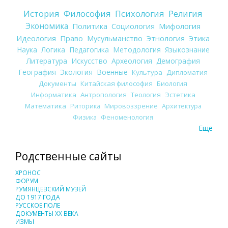
История
Философия
Психология
Религия
Экономика
Политика
Социология
Мифология
Идеология
Право
Мусульманство
Этнология
Этика
Наука
Логика
Педагогика
Методология
Языкознание
Литература
Искусство
Археология
Демография
География
Экология
Военные
Культура
Дипломатия
Документы
Китайская философия
Биология
Информатика
Антропология
Теология
Эстетика
Математика
Риторика
Мировоззрение
Архитектура
Физика
Феноменология
Еще
Родственные сайты
ХРОНОС
ФОРУМ
РУМЯНЦЕВСКИЙ МУЗЕЙ
ДО 1917 ГОДА
РУССКОЕ ПОЛЕ
ДОКУМЕНТЫ XX ВЕКА
ИЗМЫ