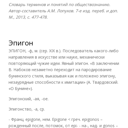
Словарь терминов и понятий по обществознанию.
Автор-составитель А.М. Лопухов. 7-е изд. переб. и доп.
М., 2013, с. 477-478.
Эпигон
ЭПИГОН, -ф, м. (сер. XIX в.). Последователь какого-либо
направления в искусстве или науке, механически
повторяющий чужие идеи. Явный эпигон. «В заключении
В. Набоков незаметно переходит на пародирование
бунинского стиля, выказывая как и положено эпигону,
незаурядные способности к имитации» (А. Твардовский.
«О Бунине»).
Эпигонский, -ая, -ое.
Эпигонство, -а, ср.
- Франц. epigone, нем. Epigone < греч. epigonos –
рожденный после, потомок, от epi- - на-, над- и gonos –