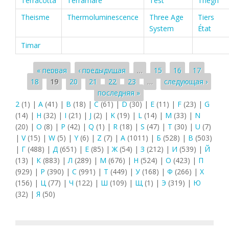
Terracotta
Terramare
Test
Thegn
Theisme
Thermoluminescence
Three Age
Tiers
System
État
Timar
Страницы
« первая
‹ предыдущая
…
15
16
17
18
19
20
21
22
23
…
следующая ›
последняя »
2
(1)
|
A
(41)
|
B
(18)
|
C
(61)
|
D
(30)
|
E
(11)
|
F
(23)
|
G
(14)
|
H
(32)
|
I
(21)
|
J
(2)
|
K
(19)
|
L
(14)
|
M
(33)
|
N
(20)
|
O
(8)
|
P
(42)
|
Q
(1)
|
R
(18)
|
S
(47)
|
T
(30)
|
U
(7)
|
V
(15)
|
W
(5)
|
Y
(6)
|
Z
(7)
|
А
(1011)
|
Б
(528)
|
В
(503)
|
Г
(488)
|
Д
(651)
|
Е
(85)
|
Ж
(54)
|
З
(212)
|
И
(539)
|
Й
(13)
|
К
(883)
|
Л
(289)
|
М
(676)
|
Н
(524)
|
О
(423)
|
П
(929)
|
Р
(390)
|
С
(991)
|
Т
(449)
|
У
(168)
|
Ф
(266)
|
Х
(156)
|
Ц
(77)
|
Ч
(122)
|
Ш
(109)
|
Щ
(1)
|
Э
(319)
|
Ю
(32)
|
Я
(50)