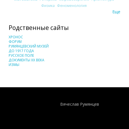
Физика
Феноменология
Еще
Родственные сайты
ХРОНОС
ФОРУМ
РУМЯНЦЕВСКИЙ МУЗЕЙ
ДО 1917 ГОДА
РУССКОЕ ПОЛЕ
ДОКУМЕНТЫ XX ВЕКА
ИЗМЫ
Понятия И Категории - Исторический Проект ХРОНОС
WEB-редактор
Вячеслав Румянцев