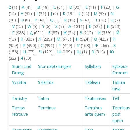
2
(1)
|
A
(41)
|
B
(18)
|
C
(61)
|
D
(30)
|
E
(11)
|
F
(23)
|
G
(14)
|
H
(32)
|
I
(21)
|
J
(2)
|
K
(19)
|
L
(14)
|
M
(33)
|
N
(20)
|
O
(8)
|
P
(42)
|
Q
(1)
|
R
(18)
|
S
(47)
|
T
(30)
|
U
(7)
|
V
(15)
|
W
(5)
|
Y
(6)
|
Z
(7)
|
А
(1011)
|
Б
(528)
|
В
(503)
|
Г
(488)
|
Д
(651)
|
Е
(85)
|
Ж
(54)
|
З
(212)
|
И
(539)
|
Й
(13)
|
К
(883)
|
Л
(289)
|
М
(676)
|
Н
(524)
|
О
(423)
|
П
(929)
|
Р
(390)
|
С
(991)
|
Т
(449)
|
У
(168)
|
Ф
(266)
|
Х
(156)
|
Ц
(77)
|
Ч
(122)
|
Ш
(109)
|
Щ
(1)
|
Э
(319)
|
Ю
(32)
|
Я
(50)
Sturm und
Sturmabteilungen
Syllabary
Syllabus
Drang
Errorum
Syssitia
Szlachta
Tableau
Tabula
rasa
Tanistry
Tatrin
Tautininkas
Tell
Temps
Terminus
Terminus
Terminus
retrouve
ante quem
post
quem