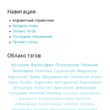
Навигация
Алфавитный справочник
Вводное слово
Облако тэгов
Последние обновления
Прочие статьи
Облако тэгов
История
Философия
Психология
Религия
Экономика
Политика
Социология
Мифология
Идеология
Право
Мусульманство
Этнология
Этика
Наука
Логика
Педагогика
Методология
Языкознание
Литература
Искусство
Археология
Демография
География
Экология
Военные
Культура
Дипломатия
Документы
Китайская философия
Биология
Информатика
Антропология
Теология
Эстетика
Математика
Риторика
Мировоззрение
Архитектура