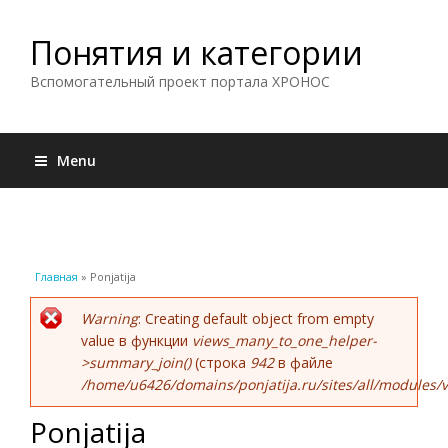
Понятия и категории
Вспомогательный проект портала ХРОНОС
Menu
Вы здесь
Главная
» Ponjatija
Сообщение об ошибке
Warning
: Creating default object from empty
value в функции
views_many_to_one_helper-
>summary_join()
(строка
942
в файле
/home/u6426/domains/ponjatija.ru/sites/all/modules/v
Ponjatija