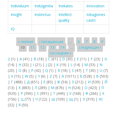
Individuum
Indulgentia
Inekates
Innovation
Insight
Instinctus
Intellect
Iobagiones
quality
castri
IQ
Страницы
« первая
‹ предыдущая
…
6
7
8
9
10
11
12
13
14
…
следующая ›
последняя »
2
(1)
|
A
(41)
|
B
(18)
|
C
(61)
|
D
(30)
|
E
(11)
|
F
(23)
|
G
(14)
|
H
(32)
|
I
(21)
|
J
(2)
|
K
(19)
|
L
(14)
|
M
(33)
|
N
(20)
|
O
(8)
|
P
(42)
|
Q
(1)
|
R
(18)
|
S
(47)
|
T
(30)
|
U
(7)
|
V
(15)
|
W
(5)
|
Y
(6)
|
Z
(7)
|
А
(1011)
|
Б
(528)
|
В
(503)
|
Г
(488)
|
Д
(651)
|
Е
(85)
|
Ж
(54)
|
З
(212)
|
И
(539)
|
Й
(13)
|
К
(883)
|
Л
(289)
|
М
(676)
|
Н
(524)
|
О
(423)
|
П
(929)
|
Р
(390)
|
С
(991)
|
Т
(449)
|
У
(168)
|
Ф
(266)
|
Х
(156)
|
Ц
(77)
|
Ч
(122)
|
Ш
(109)
|
Щ
(1)
|
Э
(319)
|
Ю
(32)
|
Я
(50)