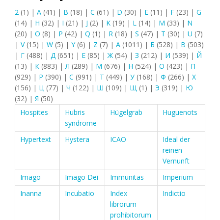
2
(1)
|
A
(41)
|
B
(18)
|
C
(61)
|
D
(30)
|
E
(11)
|
F
(23)
|
G
(14)
|
H
(32)
|
I
(21)
|
J
(2)
|
K
(19)
|
L
(14)
|
M
(33)
|
N
(20)
|
O
(8)
|
P
(42)
|
Q
(1)
|
R
(18)
|
S
(47)
|
T
(30)
|
U
(7)
|
V
(15)
|
W
(5)
|
Y
(6)
|
Z
(7)
|
А
(1011)
|
Б
(528)
|
В
(503)
|
Г
(488)
|
Д
(651)
|
Е
(85)
|
Ж
(54)
|
З
(212)
|
И
(539)
|
Й
(13)
|
К
(883)
|
Л
(289)
|
М
(676)
|
Н
(524)
|
О
(423)
|
П
(929)
|
Р
(390)
|
С
(991)
|
Т
(449)
|
У
(168)
|
Ф
(266)
|
Х
(156)
|
Ц
(77)
|
Ч
(122)
|
Ш
(109)
|
Щ
(1)
|
Э
(319)
|
Ю
(32)
|
Я
(50)
Hospites
Hubris
Hügelgrab
Huguenots
syndrome
Hypertext
Hystera
ICAO
Ideal der
reinen
Vernunft
Imago
Imago Dei
Immunitas
Imperium
Inanna
Incubatio
Index
Indictio
librorum
prohibitorum