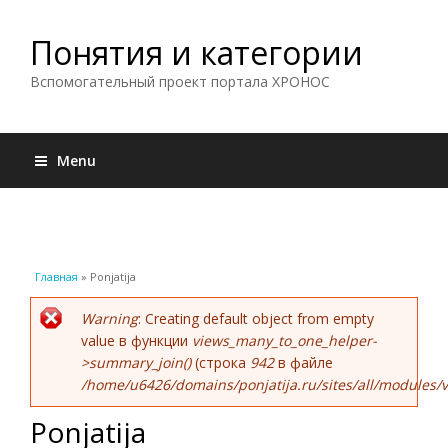
Понятия и категории
Вспомогательный проект портала ХРОНОС
Menu
Вы здесь
Главная
» Ponjatija
Сообщение об ошибке
Warning
: Creating default object from empty
value в функции
views_many_to_one_helper-
>summary_join()
(строка
942
в файле
/home/u6426/domains/ponjatija.ru/sites/all/modules/v
Ponjatija