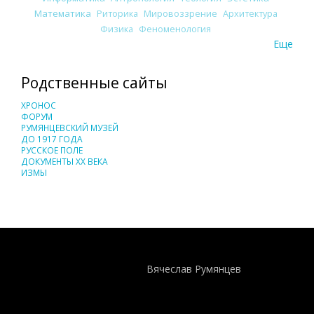
Математика
Риторика
Мировоззрение
Архитектура
Физика
Феноменология
Еще
Родственные сайты
ХРОНОС
ФОРУМ
РУМЯНЦЕВСКИЙ МУЗЕЙ
ДО 1917 ГОДА
РУССКОЕ ПОЛЕ
ДОКУМЕНТЫ XX ВЕКА
ИЗМЫ
Понятия И Категории - Исторический Проект ХРОНОС
WEB-редактор
Вячеслав Румянцев