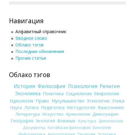
Навигация
Алфавитный справочник
Вводное слово
Облако тэгов
Последние обновления
Прочие статьи
Облако тэгов
История
Философия
Психология
Религия
Экономика
Политика
Социология
Мифология
Идеология
Право
Мусульманство
Этнология
Этика
Наука
Логика
Педагогика
Методология
Языкознание
Литература
Искусство
Археология
Демография
География
Экология
Военные
Культура
Дипломатия
Документы
Китайская философия
Биология
Информатика
Антропология
Теология
Эстетика