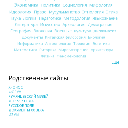
Экономика
Политика
Социология
Мифология
Идеология
Право
Мусульманство
Этнология
Этика
Наука
Логика
Педагогика
Методология
Языкознание
Литература
Искусство
Археология
Демография
География
Экология
Военные
Культура
Дипломатия
Документы
Китайская философия
Биология
Информатика
Антропология
Теология
Эстетика
Математика
Риторика
Мировоззрение
Архитектура
Физика
Феноменология
Еще
Родственные сайты
ХРОНОС
ФОРУМ
РУМЯНЦЕВСКИЙ МУЗЕЙ
ДО 1917 ГОДА
РУССКОЕ ПОЛЕ
ДОКУМЕНТЫ XX ВЕКА
ИЗМЫ