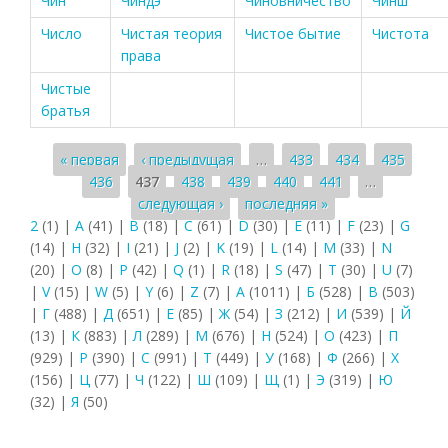
Чин
Чиндэ
Чиновничество
Чинш
Число
Чистая теория
Чистое бытие
Чистота
права
Чистые
братья
Страницы
« первая
‹ предыдущая
…
433
434
435
436
437
438
439
440
441
…
следующая ›
последняя »
2
(1)
|
A
(41)
|
B
(18)
|
C
(61)
|
D
(30)
|
E
(11)
|
F
(23)
|
G
(14)
|
H
(32)
|
I
(21)
|
J
(2)
|
K
(19)
|
L
(14)
|
M
(33)
|
N
(20)
|
O
(8)
|
P
(42)
|
Q
(1)
|
R
(18)
|
S
(47)
|
T
(30)
|
U
(7)
|
V
(15)
|
W
(5)
|
Y
(6)
|
Z
(7)
|
А
(1011)
|
Б
(528)
|
В
(503)
|
Г
(488)
|
Д
(651)
|
Е
(85)
|
Ж
(54)
|
З
(212)
|
И
(539)
|
Й
(13)
|
К
(883)
|
Л
(289)
|
М
(676)
|
Н
(524)
|
О
(423)
|
П
(929)
|
Р
(390)
|
С
(991)
|
Т
(449)
|
У
(168)
|
Ф
(266)
|
Х
(156)
|
Ц
(77)
|
Ч
(122)
|
Ш
(109)
|
Щ
(1)
|
Э
(319)
|
Ю
(32)
|
Я
(50)