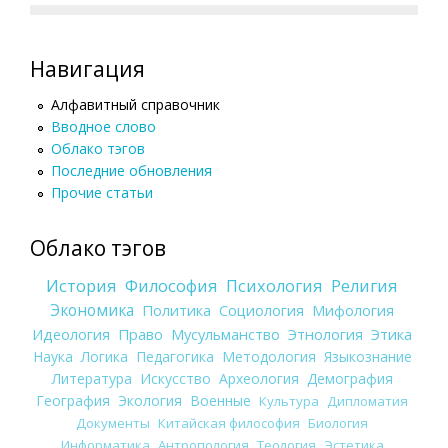
Навигация
Алфавитный справочник
Вводное слово
Облако тэгов
Последние обновления
Прочие статьи
Облако тэгов
История
Философия
Психология
Религия
Экономика
Политика
Социология
Мифология
Идеология
Право
Мусульманство
Этнология
Этика
Наука
Логика
Педагогика
Методология
Языкознание
Литература
Искусство
Археология
Демография
География
Экология
Военные
Культура
Дипломатия
Документы
Китайская философия
Биология
Информатика
Антропология
Теология
Эстетика