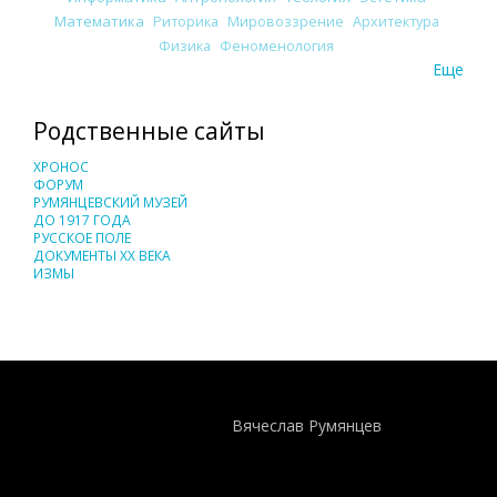
Математика
Риторика
Мировоззрение
Архитектура
Физика
Феноменология
Еще
Родственные сайты
ХРОНОС
ФОРУМ
РУМЯНЦЕВСКИЙ МУЗЕЙ
ДО 1917 ГОДА
РУССКОЕ ПОЛЕ
ДОКУМЕНТЫ XX ВЕКА
ИЗМЫ
Понятия И Категории - Исторический Проект ХРОНОС
WEB-редактор
Вячеслав Румянцев