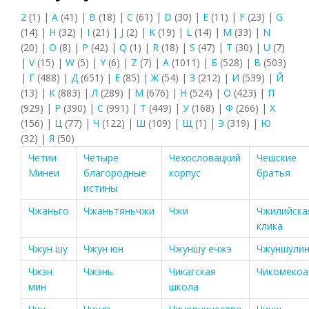
2
(1)
|
A
(41)
|
B
(18)
|
C
(61)
|
D
(30)
|
E
(11)
|
F
(23)
|
G
(14)
|
H
(32)
|
I
(21)
|
J
(2)
|
K
(19)
|
L
(14)
|
M
(33)
|
N
(20)
|
O
(8)
|
P
(42)
|
Q
(1)
|
R
(18)
|
S
(47)
|
T
(30)
|
U
(7)
|
V
(15)
|
W
(5)
|
Y
(6)
|
Z
(7)
|
А
(1011)
|
Б
(528)
|
В
(503)
|
Г
(488)
|
Д
(651)
|
Е
(85)
|
Ж
(54)
|
З
(212)
|
И
(539)
|
Й
(13)
|
К
(883)
|
Л
(289)
|
М
(676)
|
Н
(524)
|
О
(423)
|
П
(929)
|
Р
(390)
|
С
(991)
|
Т
(449)
|
У
(168)
|
Ф
(266)
|
Х
(156)
|
Ц
(77)
|
Ч
(122)
|
Ш
(109)
|
Щ
(1)
|
Э
(319)
|
Ю
(32)
|
Я
(50)
Четии
Четыре
Чехословацкий
Чешские
Минеи
благородные
корпус
братья
истины
Чжаньго
Чжаньтяньчжи
Чжи
Чжилийска
клика
Чжун шу
Чжун юн
Чжуншу ечжэ
Чжуншули
Чжэн
Чжэнь
Чикагская
Чикомекоа
мин
школа