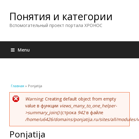
Понятия и категории
Вспомогательный проект портала ХРОНОС
Menu
Вы здесь
Главная
» Ponjatija
Сообщение об ошибке
Warning
: Creating default object from empty
value в функции
views_many_to_one_helper-
>summary_join()
(строка
942
в файле
/home/u6426/domains/ponjatija.ru/sites/all/modules/v
Ponjatija