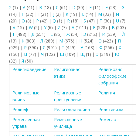
2
(1)
|
A
(41)
|
B
(18)
|
C
(61)
|
D
(30)
|
E
(11)
|
F
(23)
|
G
(14)
|
H
(32)
|
I
(21)
|
J
(2)
|
K
(19)
|
L
(14)
|
M
(33)
|
N
(20)
|
O
(8)
|
P
(42)
|
Q
(1)
|
R
(18)
|
S
(47)
|
T
(30)
|
U
(7)
|
V
(15)
|
W
(5)
|
Y
(6)
|
Z
(7)
|
А
(1011)
|
Б
(528)
|
В
(503)
|
Г
(488)
|
Д
(651)
|
Е
(85)
|
Ж
(54)
|
З
(212)
|
И
(539)
|
Й
(13)
|
К
(883)
|
Л
(289)
|
М
(676)
|
Н
(524)
|
О
(423)
|
П
(929)
|
Р
(390)
|
С
(991)
|
Т
(449)
|
У
(168)
|
Ф
(266)
|
Х
(156)
|
Ц
(77)
|
Ч
(122)
|
Ш
(109)
|
Щ
(1)
|
Э
(319)
|
Ю
(32)
|
Я
(50)
Религиоведение
Религиозная
Религиозно-
этика
философские
собрания
Религиозные
Религиозные
Религия
войны
преступления
Рельеф
Рельсовая война
Релятивизм
Ремесленная
Ремесленные
Ремесло
управа
училища