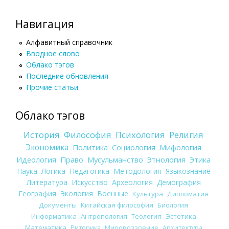
Навигация
Алфавитный справочник
Вводное слово
Облако тэгов
Последние обновления
Прочие статьи
Облако тэгов
История
Философия
Психология
Религия
Экономика
Политика
Социология
Мифология
Идеология
Право
Мусульманство
Этнология
Этика
Наука
Логика
Педагогика
Методология
Языкознание
Литература
Искусство
Археология
Демография
География
Экология
Военные
Культура
Дипломатия
Документы
Китайская философия
Биология
Информатика
Антропология
Теология
Эстетика
Математика
Риторика
Мировоззрение
Архитектура