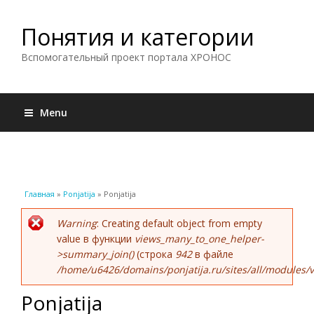
Понятия и категории
Вспомогательный проект портала ХРОНОС
Menu
Вы здесь
Главная
»
Ponjatija
» Ponjatija
Сообщение об ошибке
Warning
: Creating default object from empty
value в функции
views_many_to_one_helper-
>summary_join()
(строка
942
в файле
/home/u6426/domains/ponjatija.ru/sites/all/modules/v
Ponjatija