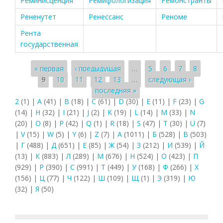
Реминисценция
Ремифологизация
Ремонстранты
Рененутет
Ренессанс
Реноме
Рента
государственная
Страницы
« первая
‹ предыдущая
…
5
6
7
8
9
10
11
12
13
…
следующая ›
последняя »
2
(1)
|
A
(41)
|
B
(18)
|
C
(61)
|
D
(30)
|
E
(11)
|
F
(23)
|
G
(14)
|
H
(32)
|
I
(21)
|
J
(2)
|
K
(19)
|
L
(14)
|
M
(33)
|
N
(20)
|
O
(8)
|
P
(42)
|
Q
(1)
|
R
(18)
|
S
(47)
|
T
(30)
|
U
(7)
|
V
(15)
|
W
(5)
|
Y
(6)
|
Z
(7)
|
А
(1011)
|
Б
(528)
|
В
(503)
|
Г
(488)
|
Д
(651)
|
Е
(85)
|
Ж
(54)
|
З
(212)
|
И
(539)
|
Й
(13)
|
К
(883)
|
Л
(289)
|
М
(676)
|
Н
(524)
|
О
(423)
|
П
(929)
|
Р
(390)
|
С
(991)
|
Т
(449)
|
У
(168)
|
Ф
(266)
|
Х
(156)
|
Ц
(77)
|
Ч
(122)
|
Ш
(109)
|
Щ
(1)
|
Э
(319)
|
Ю
(32)
|
Я
(50)