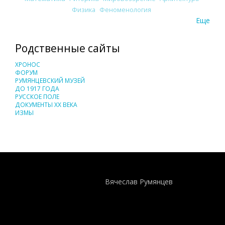
Физика
Феноменология
Еще
Родственные сайты
ХРОНОС
ФОРУМ
РУМЯНЦЕВСКИЙ МУЗЕЙ
ДО 1917 ГОДА
РУССКОЕ ПОЛЕ
ДОКУМЕНТЫ XX ВЕКА
ИЗМЫ
Понятия И Категории - Исторический Проект ХРОНОС
WEB-редактор
Вячеслав Румянцев