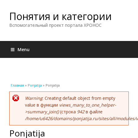
Понятия и категории
Вспомогательный проект портала ХРОНОС
Menu
Вы здесь
Главная
»
Ponjatija
» Ponjatija
Сообщение об ошибке
Warning
: Creating default object from empty
value в функции
views_many_to_one_helper-
>summary_join()
(строка
942
в файле
/home/u6426/domains/ponjatija.ru/sites/all/modules/v
Ponjatija