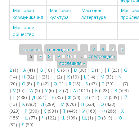
аудитор
Массовая
Массовая
Массовая
Массов
коммуникация
культура
литература
пробле
Массовое
общество
Страницы
« первая
‹ предыдущая
…
2
3
4
5
6
7
8
9
10
…
следующая ›
последняя »
2
(1)
|
A
(41)
|
B
(18)
|
C
(61)
|
D
(30)
|
E
(11)
|
F
(23)
|
G
(14)
|
H
(32)
|
I
(21)
|
J
(2)
|
K
(19)
|
L
(14)
|
M
(33)
|
N
(20)
|
O
(8)
|
P
(42)
|
Q
(1)
|
R
(18)
|
S
(47)
|
T
(30)
|
U
(7)
|
V
(15)
|
W
(5)
|
Y
(6)
|
Z
(7)
|
А
(1011)
|
Б
(528)
|
В
(503)
|
Г
(488)
|
Д
(651)
|
Е
(85)
|
Ж
(54)
|
З
(212)
|
И
(539)
|
Й
(13)
|
К
(883)
|
Л
(289)
|
М
(676)
|
Н
(524)
|
О
(423)
|
П
(929)
|
Р
(390)
|
С
(991)
|
Т
(449)
|
У
(168)
|
Ф
(266)
|
Х
(156)
|
Ц
(77)
|
Ч
(122)
|
Ш
(109)
|
Щ
(1)
|
Э
(319)
|
Ю
(32)
|
Я
(50)