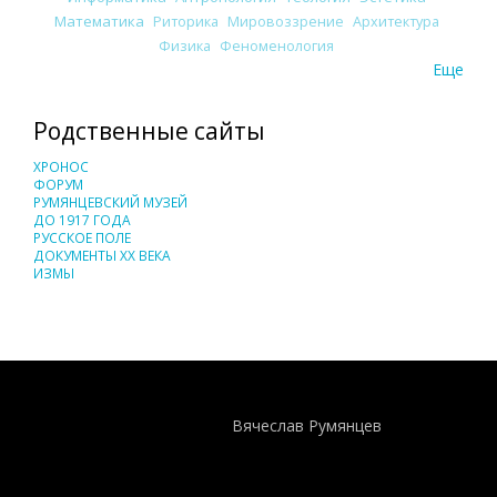
Математика
Риторика
Мировоззрение
Архитектура
Физика
Феноменология
Еще
Родственные сайты
ХРОНОС
ФОРУМ
РУМЯНЦЕВСКИЙ МУЗЕЙ
ДО 1917 ГОДА
РУССКОЕ ПОЛЕ
ДОКУМЕНТЫ XX ВЕКА
ИЗМЫ
Понятия И Категории - Исторический Проект ХРОНОС
WEB-редактор
Вячеслав Румянцев