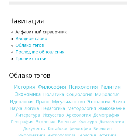
Навигация
Алфавитный справочник
Вводное слово
Облако тэгов
Последние обновления
Прочие статьи
Облако тэгов
История
Философия
Психология
Религия
Экономика
Политика
Социология
Мифология
Идеология
Право
Мусульманство
Этнология
Этика
Наука
Логика
Педагогика
Методология
Языкознание
Литература
Искусство
Археология
Демография
География
Экология
Военные
Культура
Дипломатия
Документы
Китайская философия
Биология
Информатика
Антропология
Теология
Эстетика