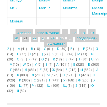
МОИДР
Моизм
Моисей
Мойры
МОК
Мокша
Молитва
Молли
Магвайр
Молния
Страницы
« первая
‹ предыдущая
…
17
18
19
20
21
22
23
24
25
…
следующая ›
последняя »
2
(1)
|
A
(41)
|
B
(18)
|
C
(61)
|
D
(30)
|
E
(11)
|
F
(23)
|
G
(14)
|
H
(32)
|
I
(21)
|
J
(2)
|
K
(19)
|
L
(14)
|
M
(33)
|
N
(20)
|
O
(8)
|
P
(42)
|
Q
(1)
|
R
(18)
|
S
(47)
|
T
(30)
|
U
(7)
|
V
(15)
|
W
(5)
|
Y
(6)
|
Z
(7)
|
А
(1011)
|
Б
(528)
|
В
(503)
|
Г
(488)
|
Д
(651)
|
Е
(85)
|
Ж
(54)
|
З
(212)
|
И
(539)
|
Й
(13)
|
К
(883)
|
Л
(289)
|
М
(676)
|
Н
(524)
|
О
(423)
|
П
(929)
|
Р
(390)
|
С
(991)
|
Т
(449)
|
У
(168)
|
Ф
(266)
|
Х
(156)
|
Ц
(77)
|
Ч
(122)
|
Ш
(109)
|
Щ
(1)
|
Э
(319)
|
Ю
(32)
|
Я
(50)