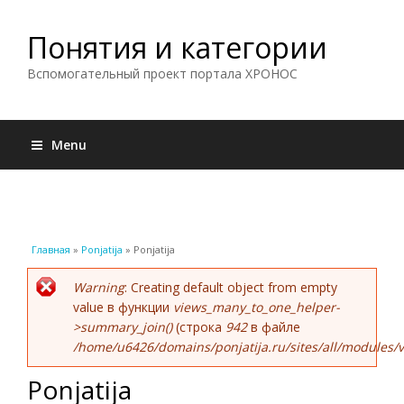
Понятия и категории
Вспомогательный проект портала ХРОНОС
Menu
Вы здесь
Главная
»
Ponjatija
» Ponjatija
Сообщение об ошибке
Warning
: Creating default object from empty
value в функции
views_many_to_one_helper-
>summary_join()
(строка
942
в файле
/home/u6426/domains/ponjatija.ru/sites/all/modules/v
Ponjatija