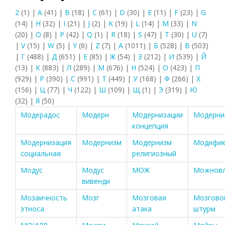
2
(1)
|
A
(41)
|
B
(18)
|
C
(61)
|
D
(30)
|
E
(11)
|
F
(23)
|
G
(14)
|
H
(32)
|
I
(21)
|
J
(2)
|
K
(19)
|
L
(14)
|
M
(33)
|
N
(20)
|
O
(8)
|
P
(42)
|
Q
(1)
|
R
(18)
|
S
(47)
|
T
(30)
|
U
(7)
|
V
(15)
|
W
(5)
|
Y
(6)
|
Z
(7)
|
А
(1011)
|
Б
(528)
|
В
(503)
|
Г
(488)
|
Д
(651)
|
Е
(85)
|
Ж
(54)
|
З
(212)
|
И
(539)
|
Й
(13)
|
К
(883)
|
Л
(289)
|
М
(676)
|
Н
(524)
|
О
(423)
|
П
(929)
|
Р
(390)
|
С
(991)
|
Т
(449)
|
У
(168)
|
Ф
(266)
|
Х
(156)
|
Ц
(77)
|
Ч
(122)
|
Ш
(109)
|
Щ
(1)
|
Э
(319)
|
Ю
(32)
|
Я
(50)
Модерадос
Модерн
Модернизации
Модерни
концепция
Модернизация
Модернизм
Модернизм
Модифик
социальная
религиозный
Модус
Модус
МОЖ
Можновл
вивенди
Мозаичность
Мозг
Мозговая
Мозгово
этноса
атака
штурм