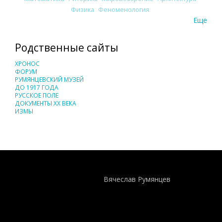
Физика
Феноменология
Еще
Родственные сайты
ХРОНОС
ФОРУМ
РУМЯНЦЕВСКИЙ МУЗЕЙ
ДО 1917 ГОДА
РУССКОЕ ПОЛЕ
ДОКУМЕНТЫ XX ВЕКА
ИЗМЫ
Понятия И Категории - Исторический Проект ХРОНОС
WEB-редактор
Вячеслав Румянцев