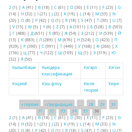
2
(1)
|
A
(41)
|
B
(18)
|
C
(61)
|
D
(30)
|
E
(11)
|
F
(23)
|
G
(14)
|
H
(32)
|
I
(21)
|
J
(2)
|
K
(19)
|
L
(14)
|
M
(33)
|
N
(20)
|
O
(8)
|
P
(42)
|
Q
(1)
|
R
(18)
|
S
(47)
|
T
(30)
|
U
(7)
|
V
(15)
|
W
(5)
|
Y
(6)
|
Z
(7)
|
А
(1011)
|
Б
(528)
|
В
(503)
|
Г
(488)
|
Д
(651)
|
Е
(85)
|
Ж
(54)
|
З
(212)
|
И
(539)
|
Й
(13)
|
К
(883)
|
Л
(289)
|
М
(676)
|
Н
(524)
|
О
(423)
|
П
(929)
|
Р
(390)
|
С
(991)
|
Т
(449)
|
У
(168)
|
Ф
(266)
|
Х
(156)
|
Ц
(77)
|
Ч
(122)
|
Ш
(109)
|
Щ
(1)
|
Э
(319)
|
Ю
(32)
|
Я
(50)
Кызылбаши
Кьюдера
Кэгарэ
Кэгон
классификация
Кэцзюй
Кэш-флоу
Кюля
Кюре
теория
Страницы
« первая
‹ предыдущая
…
28
29
30
31
32
33
34
35
36
2
(1)
|
A
(41)
|
B
(18)
|
C
(61)
|
D
(30)
|
E
(11)
|
F
(23)
|
G
(14)
|
H
(32)
|
I
(21)
|
J
(2)
|
K
(19)
|
L
(14)
|
M
(33)
|
N
(20)
|
O
(8)
|
P
(42)
|
Q
(1)
|
R
(18)
|
S
(47)
|
T
(30)
|
U
(7)