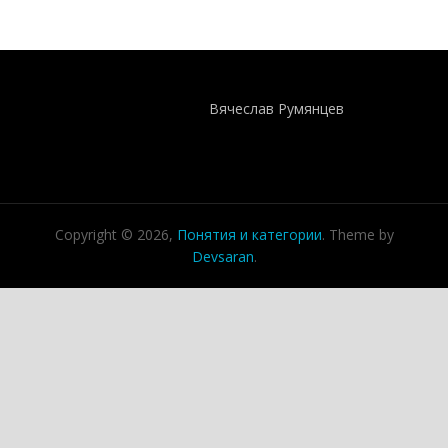
Понятия И Категории - Исторический Проект ХРОНОС
WEB-редактор
Вячеслав Румянцев
Copyright © 2026,
Понятия и категории
. Theme by
Devsaran
.