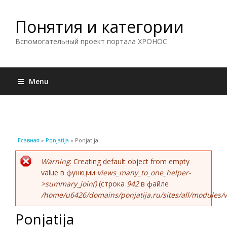
Понятия и категории
Вспомогательный проект портала ХРОНОС
Menu
Вы здесь
Главная
»
Ponjatija
» Ponjatija
Сообщение об ошибке
Warning
: Creating default object from empty
value в функции
views_many_to_one_helper-
>summary_join()
(строка
942
в файле
/home/u6426/domains/ponjatija.ru/sites/all/modules/v
Ponjatija