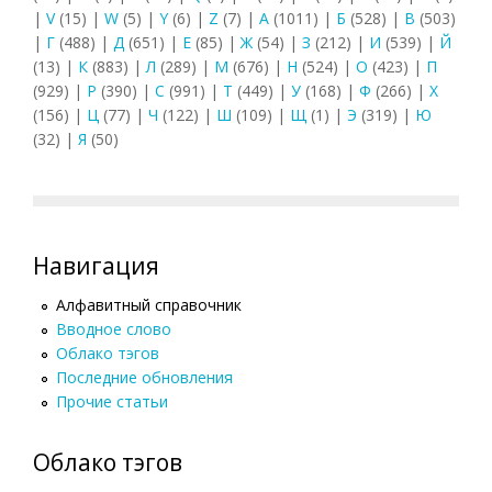
|
V
(15)
|
W
(5)
|
Y
(6)
|
Z
(7)
|
А
(1011)
|
Б
(528)
|
В
(503)
|
Г
(488)
|
Д
(651)
|
Е
(85)
|
Ж
(54)
|
З
(212)
|
И
(539)
|
Й
(13)
|
К
(883)
|
Л
(289)
|
М
(676)
|
Н
(524)
|
О
(423)
|
П
(929)
|
Р
(390)
|
С
(991)
|
Т
(449)
|
У
(168)
|
Ф
(266)
|
Х
(156)
|
Ц
(77)
|
Ч
(122)
|
Ш
(109)
|
Щ
(1)
|
Э
(319)
|
Ю
(32)
|
Я
(50)
Навигация
Алфавитный справочник
Вводное слово
Облако тэгов
Последние обновления
Прочие статьи
Облако тэгов