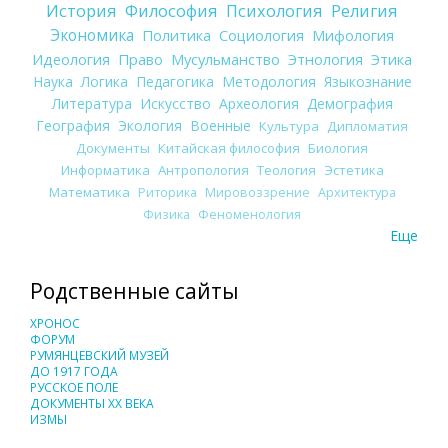
История
Философия
Психология
Религия
Экономика
Политика
Социология
Мифология
Идеология
Право
Мусульманство
Этнология
Этика
Наука
Логика
Педагогика
Методология
Языкознание
Литература
Искусство
Археология
Демография
География
Экология
Военные
Культура
Дипломатия
Документы
Китайская философия
Биология
Информатика
Антропология
Теология
Эстетика
Математика
Риторика
Мировоззрение
Архитектура
Физика
Феноменология
Еще
Родственные сайты
ХРОНОС
ФОРУМ
РУМЯНЦЕВСКИЙ МУЗЕЙ
ДО 1917 ГОДА
РУССКОЕ ПОЛЕ
ДОКУМЕНТЫ XX ВЕКА
ИЗМЫ