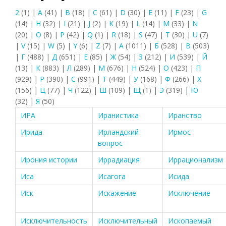
2
(1)
|
A
(41)
|
B
(18)
|
C
(61)
|
D
(30)
|
E
(11)
|
F
(23)
|
G
(14)
|
H
(32)
|
I
(21)
|
J
(2)
|
K
(19)
|
L
(14)
|
M
(33)
|
N
(20)
|
O
(8)
|
P
(42)
|
Q
(1)
|
R
(18)
|
S
(47)
|
T
(30)
|
U
(7)
|
V
(15)
|
W
(5)
|
Y
(6)
|
Z
(7)
|
А
(1011)
|
Б
(528)
|
В
(503)
|
Г
(488)
|
Д
(651)
|
Е
(85)
|
Ж
(54)
|
З
(212)
|
И
(539)
|
Й
(13)
|
К
(883)
|
Л
(289)
|
М
(676)
|
Н
(524)
|
О
(423)
|
П
(929)
|
Р
(390)
|
С
(991)
|
Т
(449)
|
У
(168)
|
Ф
(266)
|
Х
(156)
|
Ц
(77)
|
Ч
(122)
|
Ш
(109)
|
Щ
(1)
|
Э
(319)
|
Ю
(32)
|
Я
(50)
ИРА
Иранистика
Иранство
Ирида
Ирландский
Ирмос
вопрос
Ирония истории
Иррадиация
Иррационализм
Иса
Исагога
Исида
Иск
Искажение
Исключение
Исключительность
Исключительный
Ископаемый