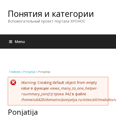
Понятия и категории
Вспомогательный проект портала ХРОНОС
Menu
Вы здесь
Главная
»
Ponjatija
» Ponjatija
Сообщение об ошибке
Warning
: Creating default object from empty
value в функции
views_many_to_one_helper-
>summary_join()
(строка
942
в файле
/home/u6426/domains/ponjatija.ru/sites/all/modules/v
Ponjatija