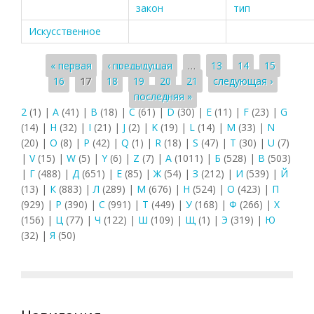
закон
тип
Искусственное
Страницы
« первая
‹ предыдущая
…
13
14
15
16
17
18
19
20
21
следующая ›
последняя »
2
(1)
|
A
(41)
|
B
(18)
|
C
(61)
|
D
(30)
|
E
(11)
|
F
(23)
|
G
(14)
|
H
(32)
|
I
(21)
|
J
(2)
|
K
(19)
|
L
(14)
|
M
(33)
|
N
(20)
|
O
(8)
|
P
(42)
|
Q
(1)
|
R
(18)
|
S
(47)
|
T
(30)
|
U
(7)
|
V
(15)
|
W
(5)
|
Y
(6)
|
Z
(7)
|
А
(1011)
|
Б
(528)
|
В
(503)
|
Г
(488)
|
Д
(651)
|
Е
(85)
|
Ж
(54)
|
З
(212)
|
И
(539)
|
Й
(13)
|
К
(883)
|
Л
(289)
|
М
(676)
|
Н
(524)
|
О
(423)
|
П
(929)
|
Р
(390)
|
С
(991)
|
Т
(449)
|
У
(168)
|
Ф
(266)
|
Х
(156)
|
Ц
(77)
|
Ч
(122)
|
Ш
(109)
|
Щ
(1)
|
Э
(319)
|
Ю
(32)
|
Я
(50)