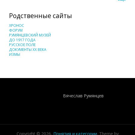
Родственные сайты
ХРОНОС
ФОРУМ
РУМЯНЦЕВСКИЙ МУЗЕЙ
ДО 1917 ГОДА
РУССКОЕ ПОЛЕ
ДОКУМЕНТЫ XX ВЕКА
ИЗМЫ
Понятия И Категории - Исторический Проект ХРОНОС
WEB-редактор
Вячеслав Румянцев
Copyright © 2026,
Понятия и категории
. Theme by