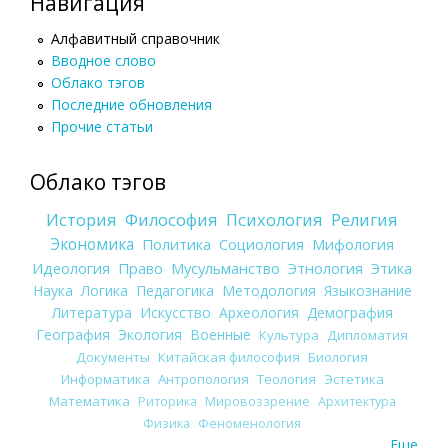
Навигация
Алфавитный справочник
Вводное слово
Облако тэгов
Последние обновления
Прочие статьи
Облако тэгов
История
Философия
Психология
Религия
Экономика
Политика
Социология
Мифология
Идеология
Право
Мусульманство
Этнология
Этика
Наука
Логика
Педагогика
Методология
Языкознание
Литература
Искусство
Археология
Демография
География
Экология
Военные
Культура
Дипломатия
Документы
Китайская философия
Биология
Информатика
Антропология
Теология
Эстетика
Математика
Риторика
Мировоззрение
Архитектура
Физика
Феноменология
Еще