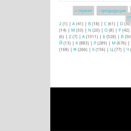
Страницы
« первая
‹ предыдущая
с
2
(1)
|
A
(41)
|
B
(18)
|
C
(61)
|
D
(30
(14)
|
M
(33)
|
N
(20)
|
O
(8)
|
P
(42)
(6)
|
Z
(7)
|
А
(1011)
|
Б
(528)
|
В
(50
Й
(13)
|
К
(883)
|
Л
(289)
|
М
(676)
|
(168)
|
Ф
(266)
|
Х
(156)
|
Ц
(77)
|
Ч