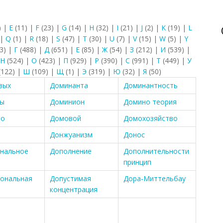
)
|
E
(11)
|
F
(23)
|
G
(14)
|
H
(32)
|
I
(21)
|
J
(2)
|
K
(19)
|
L
|
Q
(1)
|
R
(18)
|
S
(47)
|
T
(30)
|
U
(7)
|
V
(15)
|
W
(5)
|
Y
3)
|
Г
(488)
|
Д
(651)
|
Е
(85)
|
Ж
(54)
|
З
(212)
|
И
(539)
|
Н
(524)
|
О
(423)
|
П
(929)
|
Р
(390)
|
С
(991)
|
Т
(449)
|
У
(122)
|
Ш
(109)
|
Щ
(1)
|
Э
(319)
|
Ю
(32)
|
Я
(50)
вых
Доминанта
Доминантность
цы
Доминион
Домино теория
во
Домовой
Домохозяйство
Донжуанизм
Донос
нальное
Дополнение
Дополнительности
принцип
ональная
Допустимая
Дора-Миттельбау
концентрация