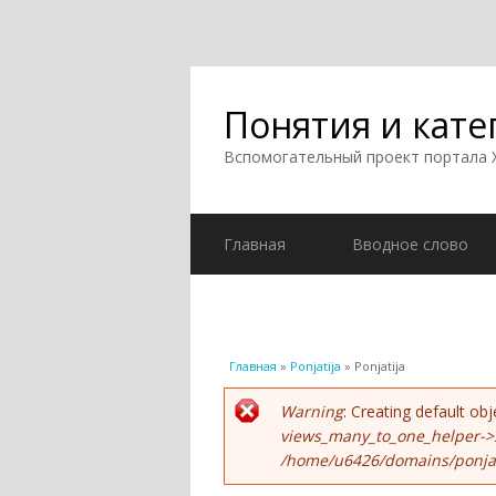
Понятия и кате
Вспомогательный проект портала
Главная
Вводное слово
Вы здесь
Главная
»
Ponjatija
» Ponjatija
Сообщение об ошиб
Warning
: Creating default o
views_many_to_one_helper->
/home/u6426/domains/ponjati