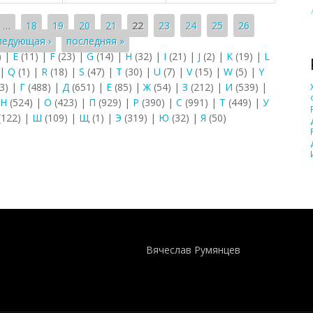
…
18
19
20
21
22
23
24
25
26
ледующая ›
последняя »
)
|
E
(11)
|
F
(23)
|
G
(14)
|
H
(32)
|
I
(21)
|
J
(2)
|
K
(19)
|
L
|
Q
(1)
|
R
(18)
|
S
(47)
|
T
(30)
|
U
(7)
|
V
(15)
|
W
(5)
|
Y
3)
|
Г
(488)
|
Д
(651)
|
Е
(85)
|
Ж
(54)
|
З
(212)
|
И
(539)
|
Н
(524)
|
О
(423)
|
П
(929)
|
Р
(390)
|
С
(991)
|
Т
(449)
|
У
(122)
|
Ш
(109)
|
Щ
(1)
|
Э
(319)
|
Ю
(32)
|
Я
(50)
Понятия И Категории - Исторический Проект ХРОНОС
WEB-редактор
Вячеслав Румянцев