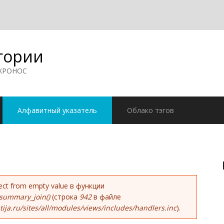
гории
 ХРОНОС
Алфавитный указатель
Облако тэгов
ке
bject from empty value в функции
summary_join()
(строка
942
в файле
ja.ru/sites/all/modules/views/includes/handlers.inc
).