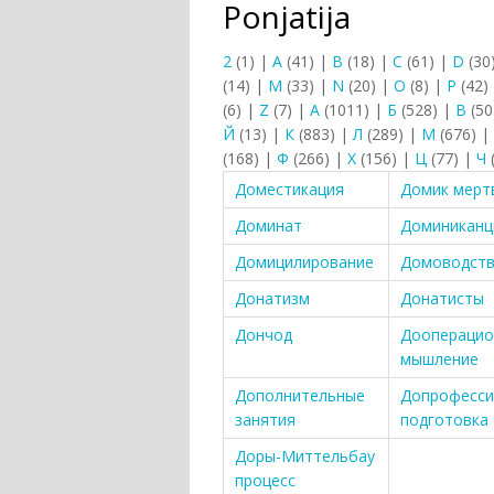
Ponjatija
2
(1)
|
A
(41)
|
B
(18)
|
C
(61)
|
D
(30
(14)
|
M
(33)
|
N
(20)
|
O
(8)
|
P
(42)
(6)
|
Z
(7)
|
А
(1011)
|
Б
(528)
|
В
(50
Й
(13)
|
К
(883)
|
Л
(289)
|
М
(676)
|
(168)
|
Ф
(266)
|
Х
(156)
|
Ц
(77)
|
Ч
Доместикация
Домик мерт
Доминат
Доминикан
Домицилирование
Домоводст
Донатизм
Донатисты
Дончод
Дооперацио
мышление
Дополнительные
Допрофесси
занятия
подготовка
Доры-Миттельбау
процесс