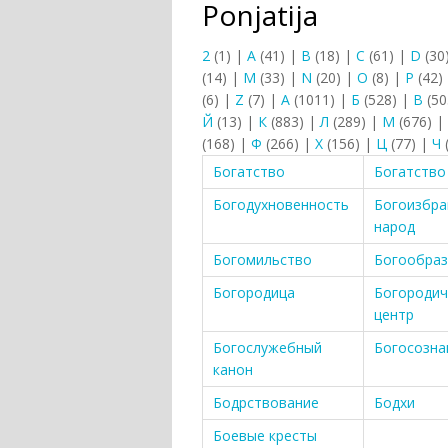
Ponjatija
2
(1)
|
A
(41)
|
B
(18)
|
C
(61)
|
D
(30
(14)
|
M
(33)
|
N
(20)
|
O
(8)
|
P
(42)
(6)
|
Z
(7)
|
А
(1011)
|
Б
(528)
|
В
(50
Й
(13)
|
К
(883)
|
Л
(289)
|
М
(676)
|
(168)
|
Ф
(266)
|
Х
(156)
|
Ц
(77)
|
Ч
Богатство
Богатство
Богодухновенность
Богоизбр
народ
Богомильство
Богообраз
Богородица
Богороди
центр
Богослужебный
Богосозна
канон
Бодрствование
Бодхи
Боевые кресты