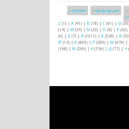
Страницы
« первая
‹ предыдущая
…
с
2
(1)
|
A
(41)
|
B
(18)
|
C
(61)
|
D
(30
(14)
|
M
(33)
|
N
(20)
|
O
(8)
|
P
(42)
(6)
|
Z
(7)
|
А
(1011)
|
Б
(528)
|
В
(50
Й
(13)
|
К
(883)
|
Л
(289)
|
М
(676)
|
(168)
|
Ф
(266)
|
Х
(156)
|
Ц
(77)
|
Ч