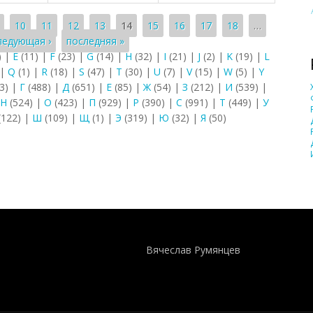
10
11
12
13
14
15
16
17
18
…
ледующая ›
последняя »
)
|
E
(11)
|
F
(23)
|
G
(14)
|
H
(32)
|
I
(21)
|
J
(2)
|
K
(19)
|
L
|
Q
(1)
|
R
(18)
|
S
(47)
|
T
(30)
|
U
(7)
|
V
(15)
|
W
(5)
|
Y
3)
|
Г
(488)
|
Д
(651)
|
Е
(85)
|
Ж
(54)
|
З
(212)
|
И
(539)
|
Н
(524)
|
О
(423)
|
П
(929)
|
Р
(390)
|
С
(991)
|
Т
(449)
|
У
(122)
|
Ш
(109)
|
Щ
(1)
|
Э
(319)
|
Ю
(32)
|
Я
(50)
Понятия И Категории - Исторический Проект ХРОНОС
WEB-редактор
Вячеслав Румянцев