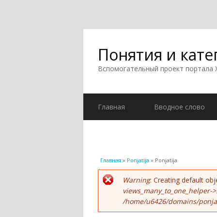
Понятия и кате
Вспомогательный проект портала
Главная
Вводное слово
Вы здесь
Главная
»
Ponjatija
» Ponjatija
Сообщение об ошиб
Warning
: Creating default o
views_many_to_one_helper->
/home/u6426/domains/ponjati