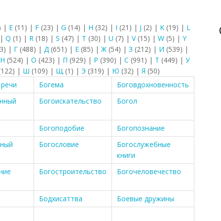
)
|
E
(11)
|
F
(23)
|
G
(14)
|
H
(32)
|
I
(21)
|
J
(2)
|
K
(19)
|
L
|
Q
(1)
|
R
(18)
|
S
(47)
|
T
(30)
|
U
(7)
|
V
(15)
|
W
(5)
|
Y
3)
|
Г
(488)
|
Д
(651)
|
Е
(85)
|
Ж
(54)
|
З
(212)
|
И
(539)
|
Н
(524)
|
О
(423)
|
П
(929)
|
Р
(390)
|
С
(991)
|
Т
(449)
|
У
(122)
|
Ш
(109)
|
Щ
(1)
|
Э
(319)
|
Ю
(32)
|
Я
(50)
 речи
Богема
Боговдохновенность
анный
Богоискательство
Богол
Богоподобие
Богопознание
чный
Богословие
Богослужебные
книги
ние
Богостроительство
Богочеловечество
Бодхисаттва
Боевые дружины