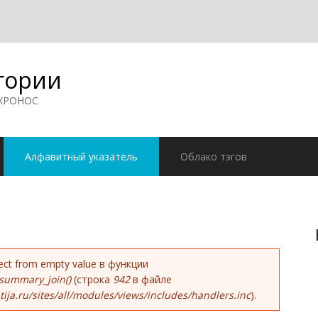
гории
 ХРОНОС
Алфавитный указатель
Облако тэгов
ке
bject from empty value в функции
summary_join()
(строка
942
в файле
ja.ru/sites/all/modules/views/includes/handlers.inc
).