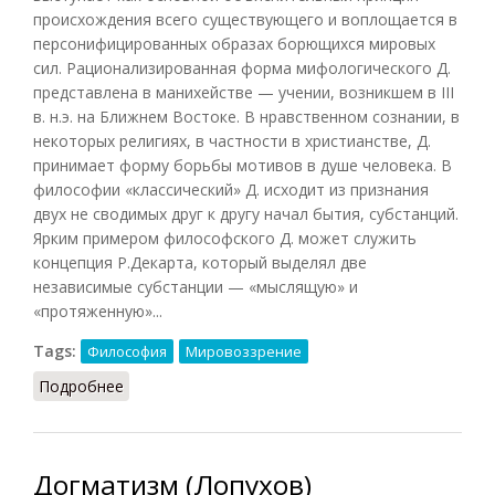
происхождения всего существующего и воплощается в
персонифицированных образах борющихся мировых
сил. Рационализированная форма мифологического Д.
представлена в манихействе — учении, возникшем в III
в. н.э. на Ближнем Востоке. В нравственном сознании, в
некоторых религиях, в частности в христианстве, Д.
принимает форму борьбы мотивов в душе человека. В
философии «классический» Д. исходит из признания
двух не сводимых друг к другу начал бытия, субстанций.
Ярким примером философского Д. может служить
концепция Р.Декарта, который выделял две
независимые субстанции — «мыслящую» и
«протяженную»...
Tags:
Философия
Мировоззрение
Подробнее
о Дуализм (Кириленко, Шевцов)
Догматизм (Лопухов)