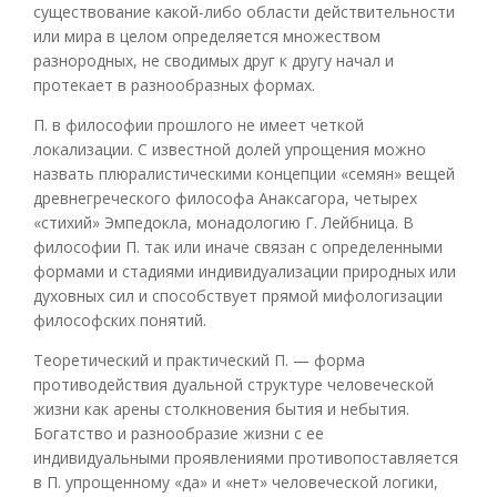
существование какой-либо области действительности
или мира в целом определяется множеством
разнородных, не сводимых друг к другу начал и
протекает в разнообразных формах.
П. в философии прошлого не имеет четкой
локализации. С известной долей упрощения можно
назвать плюралистическими концепции «семян» вещей
древнегреческого философа Анаксагора, четырех
«стихий» Эмпедокла, монадологию Г. Лейбница. В
философии П. так или иначе связан с определенными
формами и стадиями индивидуализации природных или
духовных сил и способствует прямой мифологизации
философских понятий.
Теоретический и практический П. — форма
противодействия дуальной структуре человеческой
жизни как арены столкновения бытия и небытия.
Богатство и разнообразие жизни с ее
индивидуальными проявлениями противопоставляется
в П. упрощенному «да» и «нет» человеческой логики,