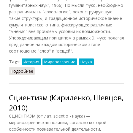
гуманитарных наук", 1966). По мысли Фуко, необходимо
разграничивать "археологию", реконструирующую
такие структуры, и традиционное историческое знание
кумулятивистского типа, фиксирующее различные
"мнения" вне проблемы условий их возможности.
Упорядочивающим принципом в рамках Э. Фуко полагал
пред-данное на каждом историческом этапе
соотношение "слов" и "вещей".
Tags:
История
Мировоззрение
Наука
Подробнее
о Эпистема
Сциентизм (Кириленко, Шевцов,
2010)
СЦИЕНТИЗМ (от лат. scientio - наука) —
мировоззренческая позиция, согласно которой
особенности познавательной деятельности,