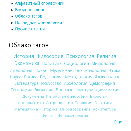
Алфавитный справочник
Вводное слово
Облако тэгов
Последние обновления
Прочие статьи
Облако тэгов
История
Философия
Психология
Религия
Экономика
Политика
Социология
Мифология
Идеология
Право
Мусульманство
Этнология
Этика
Наука
Логика
Педагогика
Методология
Языкознание
Литература
Искусство
Археология
Демография
География
Экология
Военные
Культура
Дипломатия
Документы
Китайская философия
Биология
Информатика
Антропология
Теология
Эстетика
Математика
Риторика
Мировоззрение
Архитектура
Физика
Феноменология
Еще