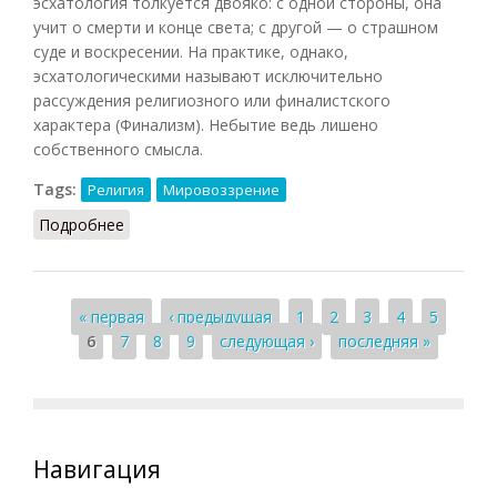
эсхатология толкуется двояко: с одной стороны, она
учит о смерти и конце света; с другой — о страшном
суде и воскресении. На практике, однако,
эсхатологическими называют исключительно
рассуждения религиозного или финалистского
характера (Финализм). Небытие ведь лишено
собственного смысла.
Tags:
Религия
Мировоззрение
Подробнее
о Эсхатология (Конт-Спонвиль, 2012)
Страницы
« первая
‹ предыдущая
1
2
3
4
5
6
7
8
9
следующая ›
последняя »
Навигация