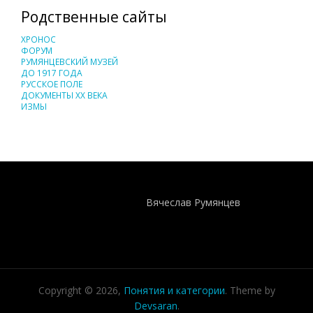
Родственные сайты
ХРОНОС
ФОРУМ
РУМЯНЦЕВСКИЙ МУЗЕЙ
ДО 1917 ГОДА
РУССКОЕ ПОЛЕ
ДОКУМЕНТЫ XX ВЕКА
ИЗМЫ
Понятия И Категории - Исторический Проект ХРОНОС
WEB-редактор
Вячеслав Румянцев
Copyright © 2026,
Понятия и категории
. Theme by
Devsaran
.