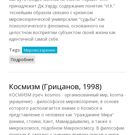
принадлежит Дж.Уарду; содержание понятия "И.К."
теснейшим образом связано с кризисом
мировоззренческой универсалии "судьбы" как
психологического феномена, основанного на
целостном восприятии субъектом своей жизни как
идентичной самой себе.
Tags:
Мировоззрение
Подробнее
о Идентификации кризис
Космизм (Грицанов, 1998)
КОСМИЗМ (греч. kosmos - организованный мир, kosma -
украшение) - философское мировоззрение, в основе
которого располагается знание о Космосе и
представление о человеке как "гражданине Мира"
(киники, стоики, Кант, Мамардашвили), а также о
микрокосмосе, подобном Макрокосмосу. В философии
понятие К. связано с учением древних греков о мире