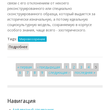
связи с его отклонением от некоего
реконструированного или специально
сконструированного образца, который выдается за
исторически изначальную, а потому идеальную
социокультурную модель, сохраняемую в корпусе
особого знания, чаще всего - эзотерического.
Tags:
Мировоззрение
Подробнее
о Традиционализм (Грицанов, 1998)
Страницы
« первая
‹ предыдущая
1
2
3
4
5
6
7
8
9
следующая ›
последняя »
Навигация
Алфавитный справочник