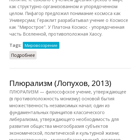
как структурно-организованном и упорядоченном
целом. Пифагор предложил понимание космоса как
Универсума; Гераклит разрабатывал учение о Космосе
как "Мирострое". У Платона Космос - упорядоченная
часть Вселенной, противоположная Хаосу.
Tags:
Мировоззрение
Подробнее
о Космизм (Грицанов, 1998)
Плюрализм (Лопухов, 2013)
ПЛЮРАЛИЗМ — философское учение, утверждающее
(в противоположность монизму) основой бытия
множественность независимых начал; один из
фундаментальных принципов классического
либерализма, утверждающего необходимость для
развития общества многообразия субъектов
экономической, политической и культурной жизни;
множественность, многообразие мнений, взглядов,