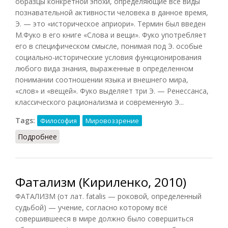
образцы конкретной эпохи, определяющие все виды
познавательной активности человека в данное время,
Э. — это «историческое априори». Термин был введен
М.Фуко в его книге «Слова и вещи». Фуко употребляет
его в специфическом смысле, понимая под Э. особые
социально-исторические условия функционирования
любого вида знания, выраженные в определенном
понимании соотношении языка и внешнего мира,
«слов» и «вещей». Фуко выделяет три Э. — Ренессанса,
классического рационализма и современную Э...
Tags:
Философия
Мировоззрение
Подробнее
о Эпистема
Фатализм (Кириленко, 2010)
ФАТАЛИЗМ (от лат. fatalis — роковой, определенный
судьбой) — учение, согласно которому всё
совершившееся в мире должно было совершиться