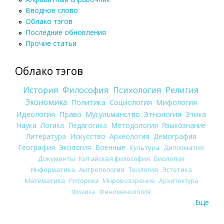
Вводное слово
Облако тэгов
Последние обновления
Прочие статьи
Облако тэгов
История
Философия
Психология
Религия
Экономика
Политика
Социология
Мифология
Идеология
Право
Мусульманство
Этнология
Этика
Наука
Логика
Педагогика
Методология
Языкознание
Литература
Искусство
Археология
Демография
География
Экология
Военные
Культура
Дипломатия
Документы
Китайская философия
Биология
Информатика
Антропология
Теология
Эстетика
Математика
Риторика
Мировоззрение
Архитектура
Физика
Феноменология
Еще