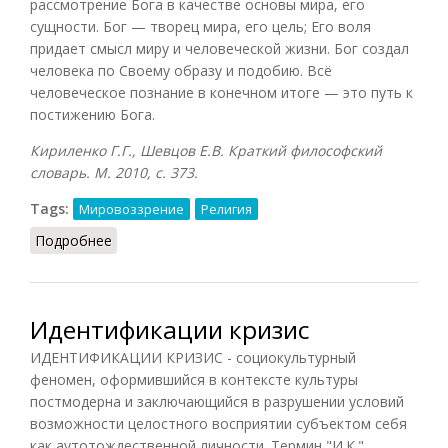
рассмотрение Бога в качестве основы мира, его
сущности. Бог — творец мира, его цель; Его воля
придает смысл миру и человеческой жизни. Бог создал
человека по Своему образу и подобию. Всё
человеческое познание в конечном итоге — это путь к
постижению Бога.
Кириленко Г.Г., Шевцов Е.В. Краткий философский
словарь. М. 2010, с. 373.
Tags:
Мировоззрение
Религия
Подробнее
о Теоцентризм
Идентификации кризис
ИДЕНТИФИКАЦИИ КРИЗИС - социокультурный
феномен, оформившийся в контексте культуры
постмодерна и заключающийся в разрушении условий
возможности целостного восприятии субъектом себя
как аутотождественной личности. Термин "И.К."