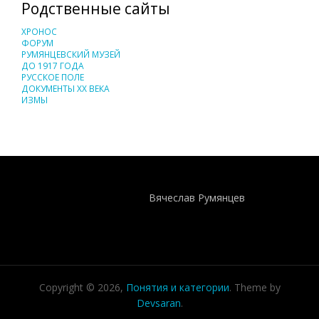
Родственные сайты
ХРОНОС
ФОРУМ
РУМЯНЦЕВСКИЙ МУЗЕЙ
ДО 1917 ГОДА
РУССКОЕ ПОЛЕ
ДОКУМЕНТЫ XX ВЕКА
ИЗМЫ
Понятия И Категории - Исторический Проект ХРОНОС
WEB-редактор
Вячеслав Румянцев
Copyright © 2026,
Понятия и категории
. Theme by
Devsaran
.