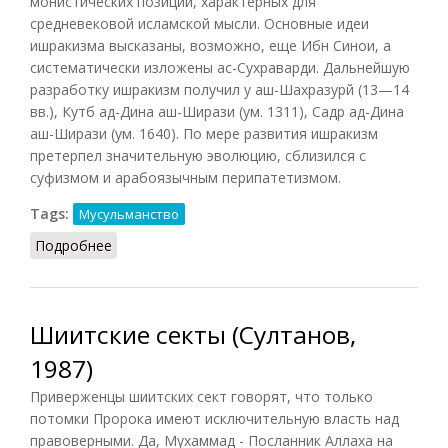
монистических позиций, характерных для
средневековой исламской мысли. Основные идеи
ишракизма высказаны, возможно, еще Ибн Синои, а
систематически изложены ас-Сухраварди. Дальнейшую
разработку ишракизм получил у аш-Шахразурй (13—14
вв.), Кутб ад-Дина аш-Ширази (ум. 1311), Садр ад-Дина
аш-Ширази (ум. 1640). По мере развития ишракизм
претерпел значительную эволюцию, сблизился с
суфизмом и арабоязычным перипатетизмом.
Tags:
Мусульманство
Подробнее
о Ишракизм
Шиитские секты (Султанов,
1987)
Приверженцы шиитских сект говорят, что только
потомки Пророка имеют исключительную власть над
правоверными. Да, Мухаммад - Посланник Аллаха на