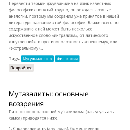
Перевести термин джувваниййа на язык известных
философских понятий трудно, он рождает ложные
аналогии, поэтому мы сохраним уже принятое в нашей
литературе название этой философии. Ближе всего по
содержанию к ней может быть несколько
искусственное слово «интрализм», от латинского
«внутренний», в противоположность «внешнему», или
«экстральному»...
Tags:
Мусульманство
Философия
Подробнее
о Философия джувваниййи
Мутазалиты: основные
воззрения
Пять основоположений му'тазилизма (аль-усуль аль-
хамса) приводятся ниже.
1. Справедливость (аль-'адль): божественная