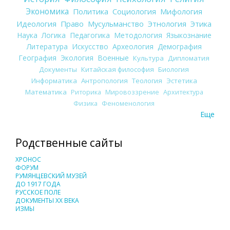
Экономика
Политика
Социология
Мифология
Идеология
Право
Мусульманство
Этнология
Этика
Наука
Логика
Педагогика
Методология
Языкознание
Литература
Искусство
Археология
Демография
География
Экология
Военные
Культура
Дипломатия
Документы
Китайская философия
Биология
Информатика
Антропология
Теология
Эстетика
Математика
Риторика
Мировоззрение
Архитектура
Физика
Феноменология
Еще
Родственные сайты
ХРОНОС
ФОРУМ
РУМЯНЦЕВСКИЙ МУЗЕЙ
ДО 1917 ГОДА
РУССКОЕ ПОЛЕ
ДОКУМЕНТЫ XX ВЕКА
ИЗМЫ