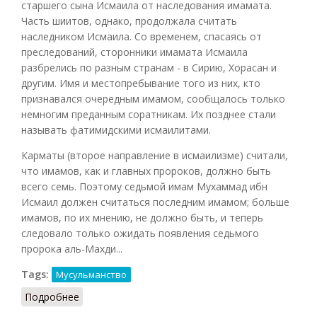
старшего сына Исмаила от наследования имамата.
Часть шиитов, однако, продолжала считать
наследником Исмаила. Со временем, спасаясь от
преследований, сторонники имамата Исмаила
разбрелись по разным странам - в Сирию, Хорасан и
другим. Имя и местопребывание того из них, кто
признавался очередным имамом, сообщалось только
немногим преданным соратникам. Их позднее стали
называть фатимидскими исмаилитами.
Карматы (второе направление в исмаилизме) считали,
что имамов, как и главных пророков, должно быть
всего семь. Поэтому седьмой имам Мухаммад ибн
Исмаил должен считаться последним имамом; больше
имамов, по их мнению, не должно быть, и теперь
следовало только ожидать появления седьмого
пророка аль-Махди...
Tags:
Мусульманство
Подробнее
о Исмаилиты и Карматы