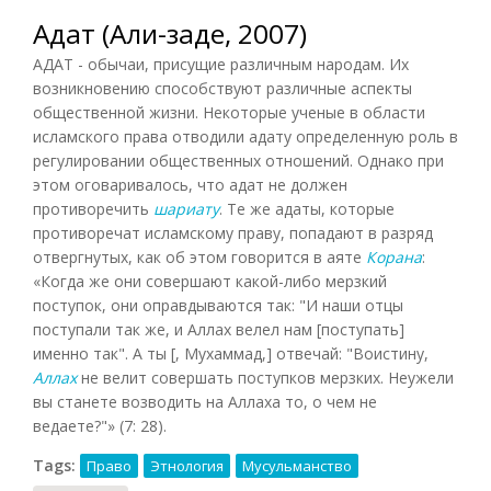
Адат (Али-заде, 2007)
АДАТ - обычаи, присущие различным народам. Их
возникновению способствуют различные аспекты
общественной жизни. Некоторые ученые в области
исламского права отводили адату определенную роль в
регулировании общественных отношений. Однако при
этом оговаривалось, что адат не должен
противоречить
шариату
. Те же адаты, которые
противоречат исламскому праву, попадают в разряд
отвергнутых, как об этом говорится в аяте
Корана
:
«Когда же они совершают какой-либо мерзкий
поступок, они оправдываются так: "И наши отцы
поступали так же, и Аллах велел нам [поступать]
именно так". А ты [, Мухаммад,] отвечай: "Воистину,
Аллах
не велит совершать поступков мерзких. Неужели
вы станете возводить на Аллаха то, о чем не
ведаете?"» (7: 28).
Tags:
Право
Этнология
Мусульманство