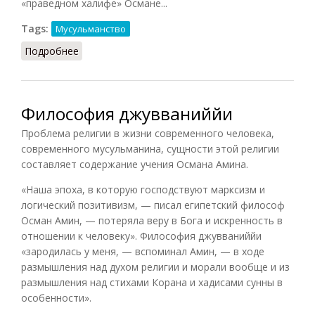
«праведном халифе» Османе...
Tags:
Мусульманство
Подробнее
о Калам — рационалистическая теология
Философия джувваниййи
Проблема религии в жизни современного человека,
современного мусульманина, сущности этой религии
составляет содержание учения Османа Амина.
«Наша эпоха, в которую господствуют марксизм и
логический позитивизм, — писал египетский философ
Осман Амин, — потеряла веру в Бога и искренность в
отношении к человеку». Философия джувваниййи
«зародилась у меня, — вспоминал Амин, — в ходе
размышления над духом религии и морали вообще и из
размышления над стихами Корана и хадисами сунны в
особенности».