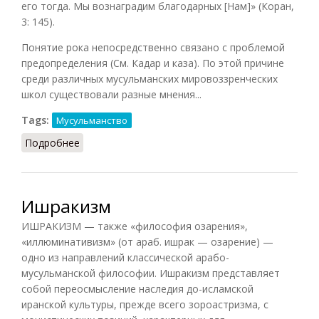
его тогда. Мы вознаградим благодарных [Нам]» (Коран,
3: 145).
Понятие рока непосредственно связано с проблемой
предопределения (См. Кадар и каза). По этой причине
среди различных мусульманских мировоззренческих
школ существовали разные мнения...
Tags:
Мусульманство
Подробнее
о Аджал
Ишракизм
ИШРАКИЗМ — также «философия озарения»,
«иллюминативизм» (от араб. ишрак — озарение) —
одно из направлений классической арабо-
мусульманской философии. Ишракизм представляет
собой переосмысление наследия до-исламской
иранской культуры, прежде всего зороастризма, с