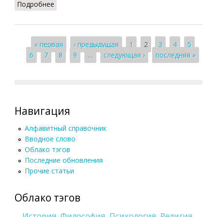
Подробнее
о Адат (Али-заде, 2007)
Страницы
« первая
‹ предыдущая
1
2
3
4
5
6
7
8
9
…
следующая ›
последняя »
Навигация
Алфавитный справочник
Вводное слово
Облако тэгов
Последние обновления
Прочие статьи
Облако тэгов
История
Философия
Психология
Религия