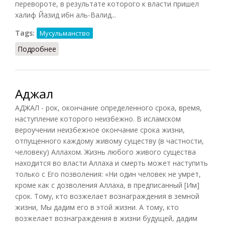
перевороте, в результате которого к власти пришел
халиф Йазид ибн аль-Валид...
Tags:
Мусульманство
Подробнее
о Мутазалиты: общее описание
Аджал
АДЖАЛ - рок, окончание определенного срока, время,
наступление которого неизбежно. В исламском
вероучении неизбежное окончание срока жизни,
отпущенного каждому живому существу (в частности,
человеку) Аллахом. Жизнь любого живого существа
находится во власти Аллаха и смерть может наступить
только с Его позволения: «Ни один человек не умрет,
кроме как с дозволения Аллаха, в предписанный [Им]
срок. Тому, кто возжелает вознаграждения в земной
жизни, Мы дадим его в этой жизни. А тому, кто
возжелает вознаграждения в жизни будущей, дадим