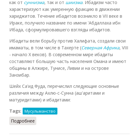
как от
суннизма
, так и от
шиизма
. Ибадизм часто
характеризуют как умеренную фракцию в движении
хариджитов. Течение ибадитов возникло в VII веке в
Ираке, получило название по имени 'Абдаллаха ибн
Ибада, сформулировавшего взгляды ибадитов.
Ибадиты вели борьбу против Халифата, создали свои
имаматы, в том числе в Тахерте (
Северная Африка
, VIII
- начало X веков). В современном мире ибадиты
составляют большую часть населения Омана и имеют
общины в Алжире, Тунисе, Ливии и на острове
Занзибар.
Шейх Са'ид Фуда, перечислил следующие основные
различия между Ахлю-с-Сунна (аш'аритами и
матуридитами) и ибадитами:
Tags:
Мусульманство
Подробнее
о Ибадиты (Шагавиев, 2020)