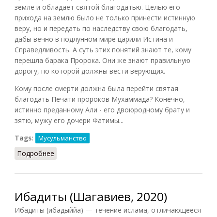
земле и обладает святой благодатью. Целью его
прихода на землю было не только принести истинную
веру, но и передать по наследству свою благодать,
дабы вечно в подлунном мире царили Истина и
Справедливость. А суть этих понятий знают те, кому
перешла барака Пророка. Они же знают правильную
дорогу, по которой должны вести верующих.
Кому после смерти должна была перейти святая
благодать Печати пророков Мухаммада? Конечно,
истинно преданному Али - его двоюродному брату и
зятю, мужу его дочери Фатимы...
Tags:
Мусульманство
Подробнее
о Шиитские секты (Султанов, 1987)
Ибадиты (Шагавиев, 2020)
Ибадиты (ибадыййа) — течение ислама, отличающееся