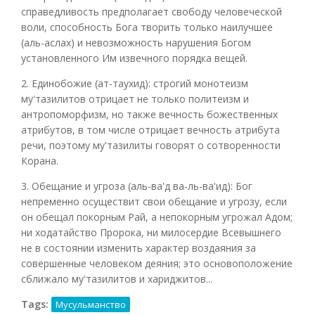
справедливость предполагает свободу человеческой
воли, способность Бога творить только наилучшее
(аль-аслах) и невозможность нарушения Богом
установленного Им извечного порядка вещей.
2. Единобожие (ат-таухид): строгий монотеизм
му'тазилитов отрицает не только политеизм и
антропоморфизм, но также вечность божественных
атрибутов, в том числе отрицает вечность атрибута
речи, поэтому му'тазилиты говорят о сотворенности
Корана.
3. Обещание и угроза (аль-ва'д ва-ль-ва'ид): Бог
непременно осуществит свои обещание и угрозу, если
он обещал покорным Рай, а непокорным угрожал Адом;
ни ходатайство Пророка, ни милосердие Всевышнего
не в состоянии изменить характер воздаяния за
совершенные человеком деяния; это основоположение
сближало му'тазилитов и хариджитов...
Tags:
Мусульманство