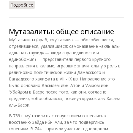
Подробнее
о Мутазалиты: основные воззрения
Мутазалиты: общее описание
Му'тазилиты (араб, «му'тазиля» — обособившиеся,
отделившиеся, удалившиеся; самоназвание «ахль аль-
адль ват-таухид» — люди справедливости и
единобожия) — представители первого крупного
направления в каламе, игравшие значительную роль в
религиозно-политической жизни Дамасского и
Багдадского халифата в VII - IX вв. Направление это
было основано Васылем ибн 'Атой и 'Амром ибн
'Убайдом в Басре после того, как они, согласно
преданию, «обособились», покинув кружок аль-Хасана
аль-Басри.
В 739 г. му'тазилиты с сочувствием отнеслись к
восстанию Зайда ибн 'Али, за что подверглись
гонениям. В 744 г. приняли участие в дворцовом