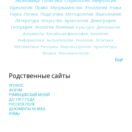
Экономика
Политика
Социология
Мифология
Идеология
Право
Мусульманство
Этнология
Этика
Наука
Логика
Педагогика
Методология
Языкознание
Литература
Искусство
Археология
Демография
География
Экология
Военные
Культура
Дипломатия
Документы
Китайская философия
Биология
Информатика
Антропология
Теология
Эстетика
Математика
Риторика
Мировоззрение
Архитектура
Физика
Феноменология
Еще
Родственные сайты
ХРОНОС
ФОРУМ
РУМЯНЦЕВСКИЙ МУЗЕЙ
ДО 1917 ГОДА
РУССКОЕ ПОЛЕ
ДОКУМЕНТЫ XX ВЕКА
ИЗМЫ