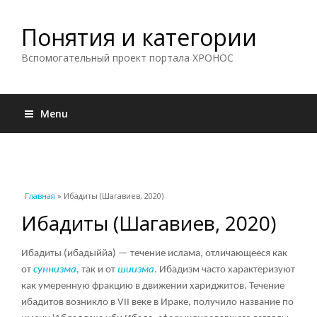
Понятия и категории
Вспомогательный проект портала ХРОНОС
Menu
Вы здесь
Главная
» Ибадиты (Шагавиев, 2020)
Ибадиты (Шагавиев, 2020)
Ибадиты (ибадыййа) — течение ислама, отличающееся как
от
суннизма
, так и от
шиизма
. Ибадизм часто характеризуют
как умеренную фракцию в движении хариджитов. Течение
ибадитов возникло в VII веке в Ираке, получило название по