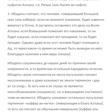
сыфатом Аллаха, т.е. Речью (аль-Калям ан-нафси).
3. Ибадиты считают, что человек, совершивший большой
грех (аль-кябира), если не принесет покаяние, будет навечно
ввергнут в Огонь. А аш'ариты оставляют это дело на Волю
Аллаха: если Всевышний пожелает его наказания, то он
будет наказан, если пожелает его прощения, то он будет
прощен. Однако даже если этот человек будет помещен в
Ад, то через какое-то время он может быть выведен из него
благодаря наличию в нем веры (имана).
Ибадиты сохранились до наших дней по причине своей
умеренности, в то время как остальные хариджиты исчезли.
Ибадиты своих оппонентов из числа мусульман считают
мусульманами и даже называют их земли термином «дар
ат-та-ухид». То есть они в их глазах не являются
многобожниками (мушрикун), но и верующими (му'минун)
тоже не являются. Ибадиты называют остальных мусульман
термином «куффар ан-ни'ма» (неверующие в благо Аллаха),
то есть не считают их обычными неверными (куффар аль-