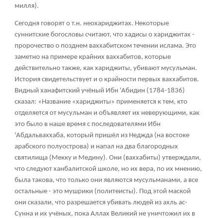
милля).
Сегодня говорят о т.н. неохариджитах. Некоторые
суннитские богословы считают, что хадисы о хариджитах -
пророчество о позднем ваххабитском течении ислама. Это
заметно на примере крайних ваххабитов, которые
действительно также, как хариджиты, убивают мусульман.
История свидетельствует и о крайности первых ваххабитов.
Видный ханафитский учёный Ибн 'Абидин (1784-1836)
сказал: «Название «хариджиты» применяется к тем, кто
отделяется от мусульман и объявляет их неверующими, как
это было в наше время с последователями Ибн
'Абдальваххаба, который пришёл из Неджда (на востоке
арабского полуострова) и напал на два благородных
святилища (Мекку и Медину). Они (ваххабиты) утверждали,
что следуют ханбалитской школе, но их вера, по их мнению,
была такова, что только они являются мусульманами, а все
остальные - это мушрики (политеисты). Под этой маской
они сказали, что разрешается убивать людей из ахль ас-
Сунна и их учёных, пока Аллах Великий не уничтожил их в