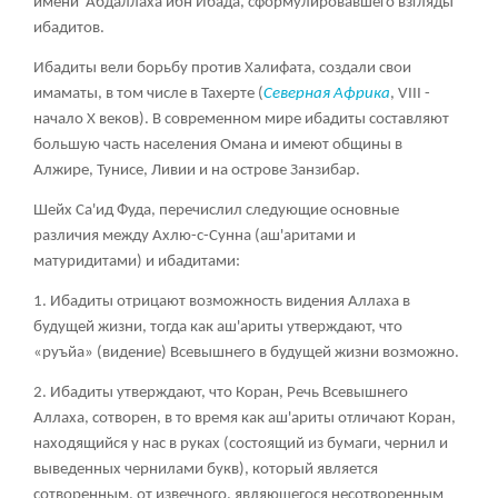
имени 'Абдаллаха ибн Ибада, сформулировавшего взгляды
ибадитов.
Ибадиты вели борьбу против Халифата, создали свои
имаматы, в том числе в Тахерте (
Северная Африка
, VIII -
начало X веков). В современном мире ибадиты составляют
большую часть населения Омана и имеют общины в
Алжире, Тунисе, Ливии и на острове Занзибар.
Шейх Са'ид Фуда, перечислил следующие основные
различия между Ахлю-с-Сунна (аш'аритами и
матуридитами) и ибадитами:
1. Ибадиты отрицают возможность видения Аллаха в
будущей жизни, тогда как аш'ариты утверждают, что
«руъйа» (видение) Всевышнего в будущей жизни возможно.
2. Ибадиты утверждают, что Коран, Речь Всевышнего
Аллаха, сотворен, в то время как аш'ариты отличают Коран,
находящийся у нас в руках (состоящий из бумаги, чернил и
выведенных чернилами букв), который является
сотворенным, от извечного, являющегося несотворенным