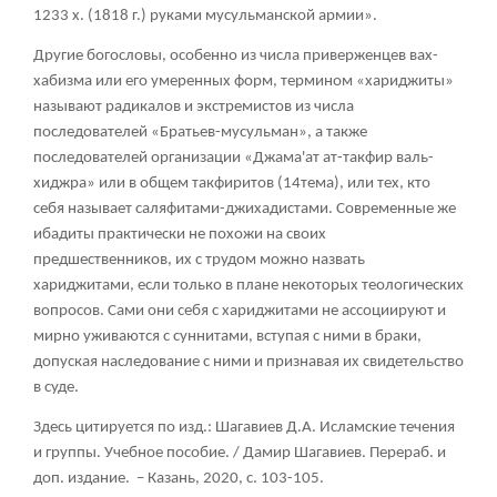
1233 х. (1818 г.) руками мусульманской армии».
Другие богословы, особенно из числа приверженцев вах-
хабизма или его умеренных форм, термином «хариджиты»
называют радикалов и экстремистов из числа
последователей «Братьев-мусульман», а также
последователей организации «Джама'ат ат-такфир валь-
хиджра» или в общем такфиритов (14тема), или тех, кто
себя называет саляфитами-джихадистами. Современные же
ибадиты практически не похожи на своих
предшественников, их с трудом можно назвать
хариджитами, если только в плане некоторых теологических
вопросов. Сами они себя с хариджитами не ассоциируют и
мирно уживаются с суннитами, вступая с ними в браки,
допуская наследование с ними и признавая их свидетельство
в суде.
Здесь цитируется по изд.: Шагавиев Д.А. Исламские течения
и группы. Учебное пособие. / Дамир Шагавиев. Перераб. и
доп. издание. – Казань, 2020, с. 103-105.