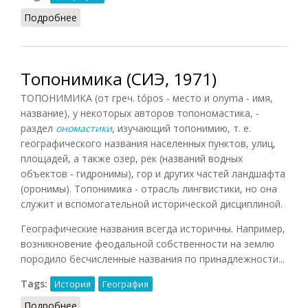
Подробнее
о Губерния (СИЭ, 1963)
Топонимика (СИЭ, 1971)
ТОПОНИМИКА (от греч. tópos - место и onyma - имя,
название), у некоторых авторов топономастика, -
раздел
ономастики
, изучающий топонимию, т. е.
географического названия населенных пунктов, улиц,
площадей, а также озер, рек (названий водных
объектов - гидронимы), гор и других частей ландшафта
(оронимы). Топонимика - отрасль лингвистики, но она
служит и вспомогательной исторической дисциплиной.
Географические названия всегда историчны. Например,
возникновение феодальной собственности на землю
породило бесчисленные названия по принадлежности...
Tags:
История
География
Подробнее
о Топонимика (СИЭ, 1971)