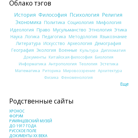
Облако тэгов
История
Философия
Психология
Религия
Экономика
Политика
Социология
Мифология
Идеология
Право
Мусульманство
Этнология
Этика
Наука
Логика
Педагогика
Методология
Языкознание
Литература
Искусство
Археология
Демография
География
Экология
Военные
Культура
Дипломатия
Документы
Китайская философия
Биология
Информатика
Антропология
Теология
Эстетика
Математика
Риторика
Мировоззрение
Архитектура
Физика
Феноменология
Еще
Родственные сайты
ХРОНОС
ФОРУМ
РУМЯНЦЕВСКИЙ МУЗЕЙ
ДО 1917 ГОДА
РУССКОЕ ПОЛЕ
ДОКУМЕНТЫ XX ВЕКА