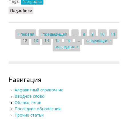
Tags:
География
Подробнее
о Изогипсы
Страницы
« первая
‹ предыдущая
…
8
9
10
11
12
13
14
15
16
…
следующая ›
последняя »
Навигация
Алфавитный справочник
Вводное слово
Облако тэгов
Последние обновления
Прочие статьи