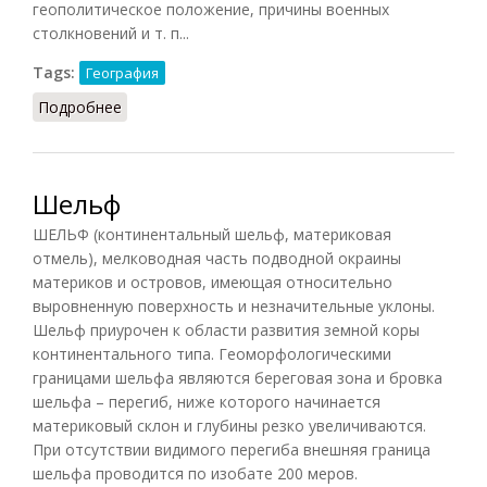
геополитическое положение, причины военных
столкновений и т. п...
Tags:
География
Подробнее
о Географический детерминизм (СИЭ.Г, 2006)
Шельф
ШЕЛЬФ (континентальный шельф, материковая
отмель), мелководная часть подводной окраины
материков и островов, имеющая относительно
выровненную поверхность и незначительные уклоны.
Шельф приурочен к области развития земной коры
континентального типа. Геоморфологическими
границами шельфа являются береговая зона и бровка
шельфа – перегиб, ниже которого начинается
материковый склон и глубины резко увеличиваются.
При отсутствии видимого перегиба внешняя граница
шельфа проводится по изобате 200 меров.