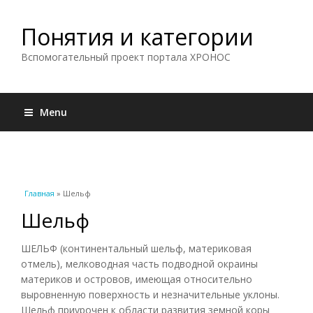
Понятия и категории
Вспомогательный проект портала ХРОНОС
Menu
Вы здесь
Главная
» Шельф
Шельф
ШЕЛЬФ (континентальный шельф, материковая
отмель), мелководная часть подводной окраины
материков и островов, имеющая относительно
выровненную поверхность и незначительные уклоны.
Шельф приурочен к области развития земной коры