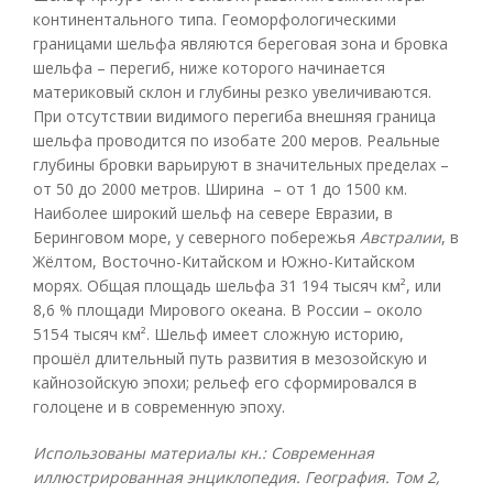
континентального типа. Геоморфологическими
границами шельфа являются береговая зона и бровка
шельфа – перегиб, ниже которого начинается
материковый склон и глубины резко увеличиваются.
При отсутствии видимого перегиба внешняя граница
шельфа проводится по изобате 200 меров. Реальные
глубины бровки варьируют в значительных пределах –
от 50 до 2000 метров. Ширина – от 1 до 1500 км.
Наиболее широкий шельф на севере Евразии, в
Беринговом море, у северного побережья
Австралии
, в
Жёлтом, Восточно-Китайском и Южно-Китайском
морях. Общая площадь шельфа 31 194 тысяч км², или
8,6 % площади Мирового океана. В России – около
5154 тысяч км². Шельф имеет сложную историю,
прошёл длительный путь развития в мезозойскую и
кайнозойскую эпохи; рельеф его сформировался в
голоцене и в современную эпоху.
Использованы материалы кн.: Современная
иллюстрированная энциклопедия. География. Том 2,