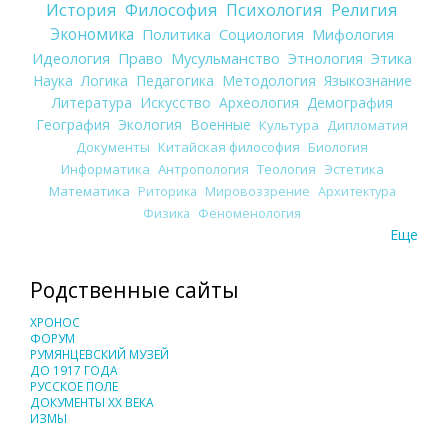
История
Философия
Психология
Религия
Экономика
Политика
Социология
Мифология
Идеология
Право
Мусульманство
Этнология
Этика
Наука
Логика
Педагогика
Методология
Языкознание
Литература
Искусство
Археология
Демография
География
Экология
Военные
Культура
Дипломатия
Документы
Китайская философия
Биология
Информатика
Антропология
Теология
Эстетика
Математика
Риторика
Мировоззрение
Архитектура
Физика
Феноменология
Еще
Родственные сайты
ХРОНОС
ФОРУМ
РУМЯНЦЕВСКИЙ МУЗЕЙ
ДО 1917 ГОДА
РУССКОЕ ПОЛЕ
ДОКУМЕНТЫ XX ВЕКА
ИЗМЫ