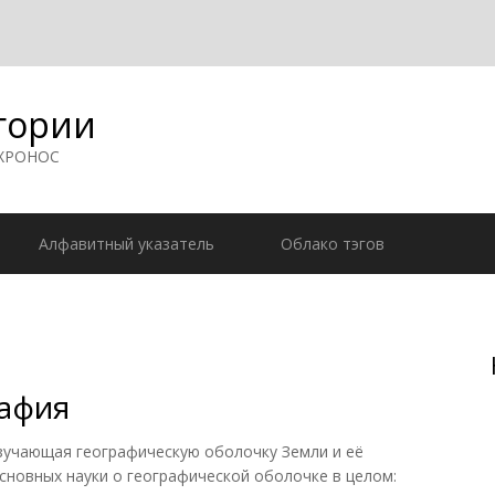
гории
 ХРОНОС
Алфавитный указатель
Облако тэгов
рафия
учающая географическую оболочку Земли и её
основных науки о географической оболочке в целом: