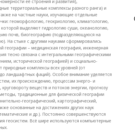
номерности её строения и развития),
ные территориальные комплексы разного ранга) и
также на частные науки, изучающие отдельные
чки: геоморфологию, геокриологию, климатологию,
 которой выделяют гидрологию суши, океанологию,
афию почв, биогеографию (подразделяющуюся на
ю). На стыке с другими науками сформировались
й географии – медицинская география, инженерная
афия тесно связана с интегральными географическими
ением, исторической географией) и социально-
т природные комплексы всех уровней (от
 до ландшафтных фаций). Особое внимание уделяется
стем, их происхождению, процессам энерго- и
круговороту веществ и потоков энергии, прогнозу
 методы, традиционные для физической географии
внительно-географический, картографический,
акже основанные на достижениях других наук
атематические и др.). Постоянно совершенствуются
ия геосистем. Всё шире используются компьютерные
ных.