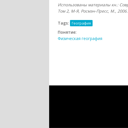
Использованы материалы кн.: Сов
Том 2, М-Я, Росмэн-Пресс, М., 2006.
Tags:
География
Понятие:
Физическая география