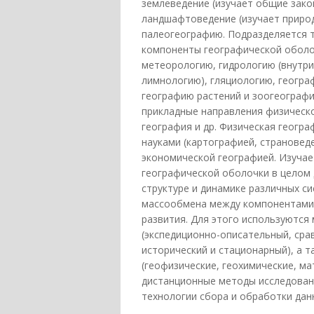
землеведение (изучает общие зако
ландшафтоведение (изучает природ
палеогеографию. Подразделяется 
компоненты географической оболо
метеорологию, гидрологию (внутри
лимнологию), гляциологию, геогр
географию растений и зоогеографи
прикладные направления физическо
география и др. Физическая геогр
науками (картографией, страновед
экономической географией. Изучае
географической оболочки в целом
структуре и динамике различных си
массообмена между компонентами, 
развития. Для этого используются
(экспедиционно-описательный, сра
исторический и стационарный), а т
(геофизические, геохимические, м
дистанционные методы исследован
технологии сбора и обработки дан