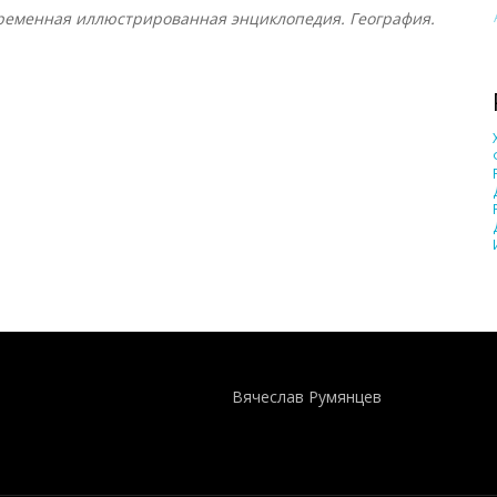
ременная иллюстрированная энциклопедия. География.
Понятия И Категории - Исторический Проект ХРОНОС
WEB-редактор
Вячеслав Румянцев