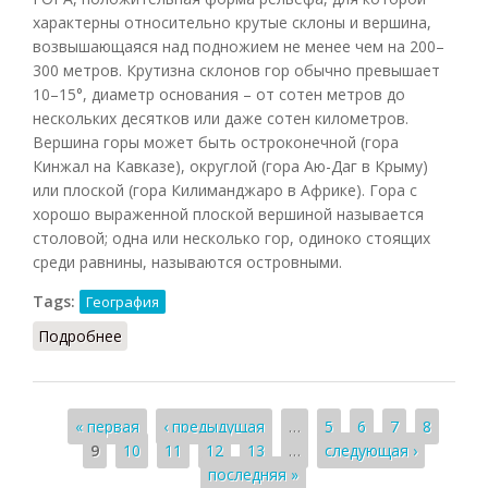
характерны относительно крутые склоны и вершина,
возвышающаяся над подножием не менее чем на 200–
300 метров. Крутизна склонов гор обычно превышает
10–15°, диаметр основания – от сотен метров до
нескольких десятков или даже сотен километров.
Вершина горы может быть остроконечной (гора
Кинжал на Кавказе), округлой (гора Аю-Даг в Крыму)
или плоской (гора Килиманджаро в Африке). Гора с
хорошо выраженной плоской вершиной называется
столовой; одна или несколько гор, одиноко стоящих
среди равнины, называются островными.
Tags:
География
Подробнее
о Гора
Страницы
« первая
‹ предыдущая
…
5
6
7
8
9
10
11
12
13
…
следующая ›
последняя »