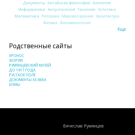
Документы
Китайская философия
Биология
Информатика
Антропология
Теология
Эстетика
Математика
Риторика
Мировоззрение
Архитектура
Физика
Феноменология
Еще
Родственные сайты
ХРОНОС
ФОРУМ
РУМЯНЦЕВСКИЙ МУЗЕЙ
ДО 1917 ГОДА
РУССКОЕ ПОЛЕ
ДОКУМЕНТЫ XX ВЕКА
ИЗМЫ
Понятия И Категории - Исторический Проект ХРОНОС
WEB-редактор
Вячеслав Румянцев