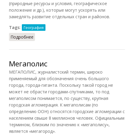
(природные ресурсы и условия, географическое
положение и др.), которые могут ускорять или
замедлять развитие отдельных стран и районов.
Tags:
География
Подробнее
о Географический детерминизм (ГЭС.ПиТ, 1988)
Мегаполис
МЕГАПОЛИС, журналистский термин, широко
применяемый для обозначения очень большого
города, города-гиганта. Поскольку такой город не
может не обрасти городами-спутниками, то под
мегаполисом понимается, по существу, крупная
городская агломерация. К мегаполисам (по
определению ООН) относятся городские агломерации с
населением свыше 8 миллионов человек. Официальным
термином, близким по значению к «мегаполису»,
является «мегагород».