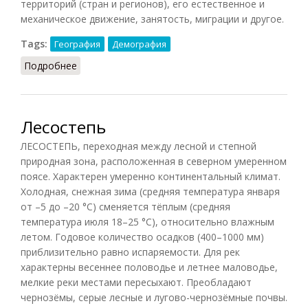
территорий (стран и регионов), его естественное и
механическое движение, занятость, миграции и другое.
Tags:
География
Демография
Подробнее
о Демогеография
Лесостепь
ЛЕСОСТЕПЬ, переходная между лесной и степной
природная зона, расположенная в северном умеренном
поясе. Характерен умеренно континентальный климат.
Холодная, снежная зима (средняя температура января
от –5 до –20 °C) сменяется тёплым (средняя
температура июля 18–25 °C), относительно влажным
летом. Годовое количество осадков (400–1000 мм)
приблизительно равно испаряемости. Для рек
характерны весеннее половодье и летнее маловодье,
мелкие реки местами пересыхают. Преобладают
чернозёмы, серые лесные и лугово-чернозёмные почвы.