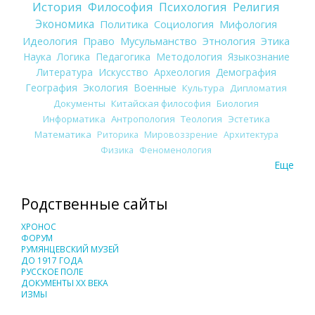
История
Философия
Психология
Религия
Экономика
Политика
Социология
Мифология
Идеология
Право
Мусульманство
Этнология
Этика
Наука
Логика
Педагогика
Методология
Языкознание
Литература
Искусство
Археология
Демография
География
Экология
Военные
Культура
Дипломатия
Документы
Китайская философия
Биология
Информатика
Антропология
Теология
Эстетика
Математика
Риторика
Мировоззрение
Архитектура
Физика
Феноменология
Еще
Родственные сайты
ХРОНОС
ФОРУМ
РУМЯНЦЕВСКИЙ МУЗЕЙ
ДО 1917 ГОДА
РУССКОЕ ПОЛЕ
ДОКУМЕНТЫ XX ВЕКА
ИЗМЫ