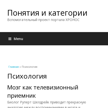
Понятия и категории
Вспомогательный проект портала ХРОНОС
Menu
Вы здесь
Главная
» Психология
Психология
Мозг как телевизионный
приемник
Биолог Руперт Шелдрейк приводит прекрасную
аналогию между воспоминаниями в мозге и