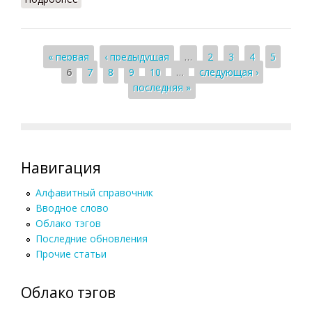
Страницы
« первая
‹ предыдущая
…
2
3
4
5
6
7
8
9
10
…
следующая ›
последняя »
Навигация
Алфавитный справочник
Вводное слово
Облако тэгов
Последние обновления
Прочие статьи
Облако тэгов