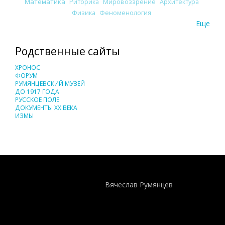
Математика
Риторика
Мировоззрение
Архитектура
Физика
Феноменология
Еще
Родственные сайты
ХРОНОС
ФОРУМ
РУМЯНЦЕВСКИЙ МУЗЕЙ
ДО 1917 ГОДА
РУССКОЕ ПОЛЕ
ДОКУМЕНТЫ XX ВЕКА
ИЗМЫ
Понятия И Категории - Исторический Проект ХРОНОС
WEB-редактор
Вячеслав Румянцев