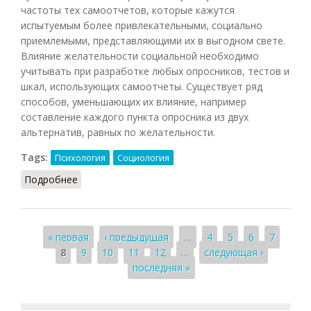
частоты тех самоотчетов, которые кажутся
испытуемым более привлекательными, социально
приемлемыми, представляющими их в выгодном свете.
Влияние желательности социальной необходимо
учитывать при разработке любых опросников, тестов и
шкал, использующих самоотчеты. Существует ряд
способов, уменьшающих их влияние, например
составление каждого пункта опросника из двух
альтернатив, равных по желательности.
Tags:
Психология
Социология
Подробнее
о Желательность социальная
Страницы
« первая
‹ предыдущая
…
4
5
6
7
8
9
10
11
12
…
следующая ›
последняя »