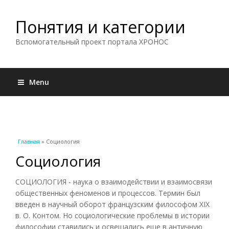
Понятия и категории
Вспомогательный проект портала ХРОНОС
Menu
Вы здесь
Главная
» Социология
Социология
СОЦИОЛОГИЯ - наука о взаимодействии и взаимосвязи
общественных феноменов и процессов. Термин был
введен в научный оборот французским философом XIX
в. О. Контом. Но социологические проблемы в истории
философии ставились и освещались еще в античную