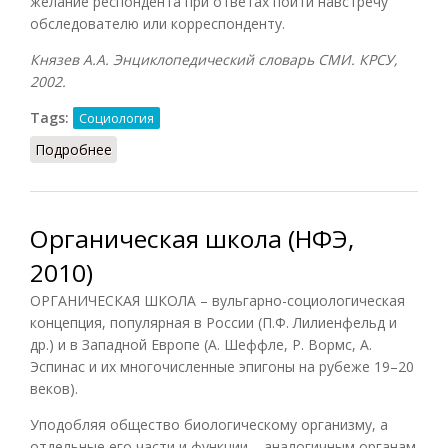
желание респондента при ответах пойти навстречу
обследователю или корреспонденту.
Князев А.А. Энциклопедический словарь СМИ. КРСУ,
2002.
Tags:
Социология
Подробнее
о Респондент (Князев, 2002)
Органическая школа (НФЭ,
2010)
ОРГАНИЧЕСКАЯ ШКОЛА – вульгарно-социологическая
концепция, популярная в России (П.Ф. Лилиенфельд и
др.) и в Западной Европе (А. Шеффле, Р. Вормс, А.
Эспинас и их многочисленные эпигоны на рубеже 19–20
веков).
Уподобляя общество биологическому организму, а
отдельные его части и функции – аналогичным органам