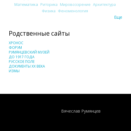
Математика
Риторика
Мировоззрение
Архитектура
Физика
Феноменология
Еще
Родственные сайты
ХРОНОС
ФОРУМ
РУМЯНЦЕВСКИЙ МУЗЕЙ
ДО 1917 ГОДА
РУССКОЕ ПОЛЕ
ДОКУМЕНТЫ XX ВЕКА
ИЗМЫ
Понятия И Категории - Исторический Проект ХРОНОС
WEB-редактор
Вячеслав Румянцев