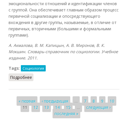
эмоциональности отношений и идентификации членов
с группой. Она обеспечивает главным образом процесс
первичной социализации и опосредствующего
вхождения в другие группы, называемые, в отличие от
первичных, вторичными (большими и формальными
группами).
А. Акмалова, В. М. Капицын, А. В. Миронов, В. К.
Мокшин. Словарь-справочник по социологии. Учебное
издание. 2011.
Tags:
Социология
Подробнее
о Группа первичная
Страницы
« первая
‹ предыдущая
…
7
8
9
10
11
12
13
14
15
…
следующая ›
последняя »