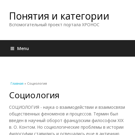
Понятия и категории
Вспомогательный проект портала ХРОНОС
Menu
Вы здесь
Главная
» Социология
Социология
СОЦИОЛОГИЯ - наука о взаимодействии и взаимосвязи
общественных феноменов и процессов. Термин был
введен в научный оборот французским философом XIX
в. О. Контом. Но социологические проблемы в истории
философии ставились и освещались еще в античную