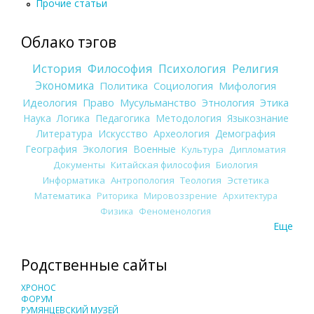
Прочие статьи
Облако тэгов
История
Философия
Психология
Религия
Экономика
Политика
Социология
Мифология
Идеология
Право
Мусульманство
Этнология
Этика
Наука
Логика
Педагогика
Методология
Языкознание
Литература
Искусство
Археология
Демография
География
Экология
Военные
Культура
Дипломатия
Документы
Китайская философия
Биология
Информатика
Антропология
Теология
Эстетика
Математика
Риторика
Мировоззрение
Архитектура
Физика
Феноменология
Еще
Родственные сайты
ХРОНОС
ФОРУМ
РУМЯНЦЕВСКИЙ МУЗЕЙ