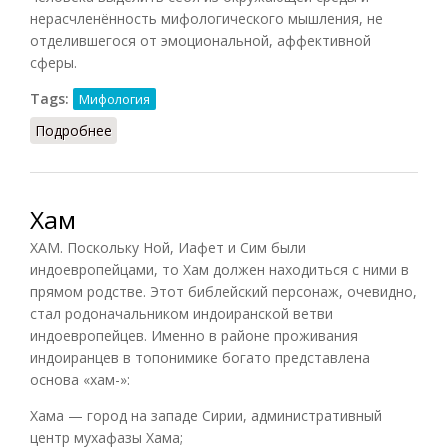
нерасчленённость мифологического мышления, не
отделившегося от эмоциональной, аффективной
сферы.
Tags:
Мифология
Подробнее
о Мифология (Ильичёв, 1983)
Хам
ХАМ. Поскольку Ной, Иафет и Сим были
индоевропейцами, то Хам должен находиться с ними в
прямом родстве. Этот библейский персонаж, очевидно,
стал родоначальником индоиранской ветви
индоевропейцев. Именно в районе проживания
индоиранцев в топонимике богато представлена
основа «хам-»:
Хама — город на западе Сирии, административный
центр мухафазы Хама;