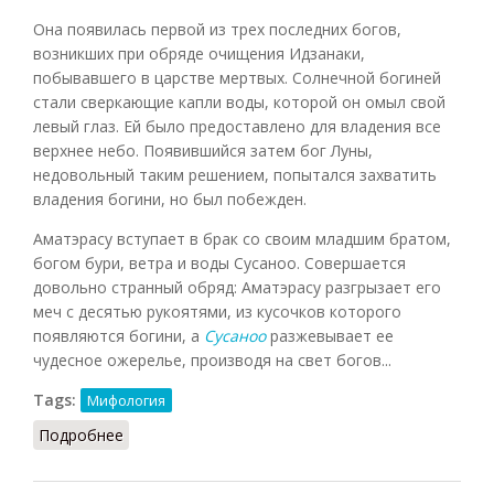
Она появилась первой из трех последних богов,
возникших при обряде очищения Идзанаки,
побывавшего в царстве мертвых. Солнечной богиней
стали сверкающие капли воды, которой он омыл свой
левый глаз. Ей было предоставлено для владения все
верхнее небо. Появившийся затем бог Луны,
недовольный таким решением, попытался захватить
владения богини, но был побежден.
Аматэрасу вступает в брак со своим младшим братом,
богом бури, ветра и воды Сусаноо. Совершается
довольно странный обряд: Аматэрасу разгрызает его
меч с десятью рукоятями, из кусочков которого
появляются богини, а
Сусаноо
разжевывает ее
чудесное ожерелье, производя на свет богов...
Tags:
Мифология
Подробнее
о Аматэрасу