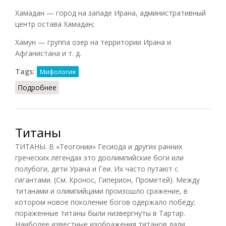
Хамадан — город на западе Ирана, административный
центр остава Хамадан;
Хамун — группа озер на территории Ирана и
Афганистана и т. д.
Tags:
Мифология
Подробнее
о Хам
Титаны
ТИТАНЫ. В «Теогонии» Гесиода и других ранних
греческих легендах это доолимпийские боги или
полубоги, дети Урана и Геи. Их часто путают с
гигантами. (См. Кронос, Гиперион, Прометей). Между
титанами и олимпийцами произошло сражение, в
котором новое поколение богов одержало победу;
пораженные титаны были низвергнуты в Тартар.
Наиболее известные изображения титанов дали