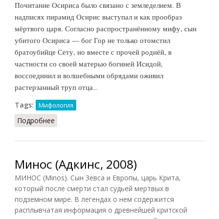
Почитание Осириса было связано с земледелием. В
надписях пирамид Осирис выступал и как прообраз
мёртвого царя. Согласно распространённому мифу, сын
убитого Осириса — бог Гор не только отомстил
братоубийце Сету, но вместе с прочей роднёй, в
частности со своей матерью богиней Исидой,
воссоединил и волшебными обрядами оживил
растерзанный труп отца.
..
Tags:
Мифология
Подробнее
о Осирис (ВИ, 1955)
Минос (Адкинс, 2008)
МИНОС (Minos). Сын Зевса и Европы, царь Крита,
который после смерти стал судьей мертвых в
подземном мире. В легендах о нем содержится
расплывчатая информация о древнейшей критской