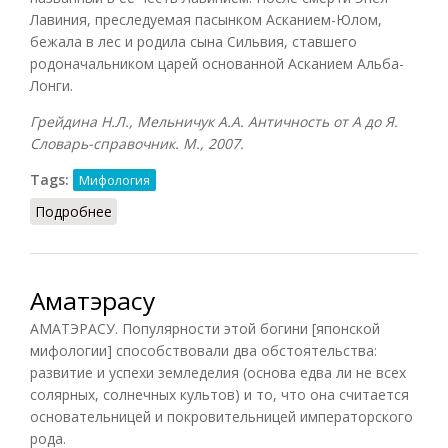
Лавиния, преследуемая пасынком Асканием-Юлом,
бежала в лес и родила сына Сильвия, ставшего
родоначальником царей основанной Асканием Альба-
Лонги.
Грейдина Н.Л., Мельничук А.А. Античность от А до Я.
Словарь-справочник. М., 2007.
Tags:
Мифология
Подробнее
о Лавиния
Аматэрасу
АМАТЭРАСУ. Популярности этой богини [японской
мифологии] способствовали два обстоятельства:
развитие и успехи земледелия (основа едва ли не всех
солярных, солнечных культов) и то, что она считается
основательницей и покровительницей императорского
рода.