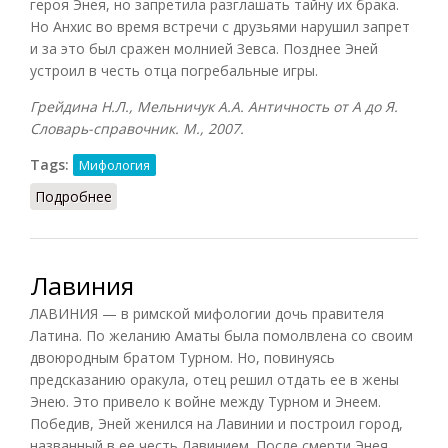
героя Энея, но запретила разглашать тайну их брака.
Но Анхис во время встречи с друзьями нарушил запрет
и за это был сражен молнией Зевса. Позднее Эней
устроил в честь отца погребальные игры.
Грейдина Н.Л., Мельничук А.А. Античность от А до Я.
Словарь-справочник. М., 2007.
Tags:
Мифология
Подробнее
о Анхис
Лавиния
ЛАВИНИЯ — в римской мифологии дочь правителя
Латина. По желанию Аматы была помолвлена со своим
двоюродным братом Турном. Но, повинуясь
предсказанию оракула, отец решил отдать ее в жены
Энею. Это привело к войне между Турном и Энеем.
Победив, Эней женился на Лавинии и построил город,
названный в ее честь Лавинием. После смерти Энея