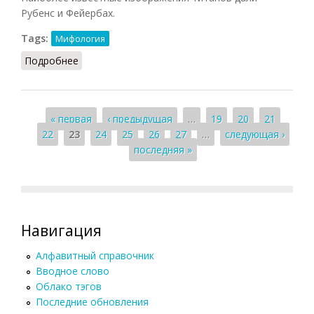
Рубенс и Фейербах.
Tags:
Мифология
Подробнее
о Титаны
Страницы
« первая
‹ предыдущая
…
19
20
21
22
23
24
25
26
27
…
следующая ›
последняя »
Навигация
Алфавитный справочник
Вводное слово
Облако тэгов
Последние обновления