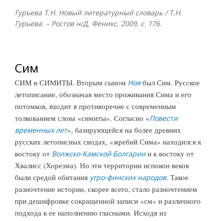
Гурьева Т.Н. Новый литературный словарь / Т.Н.
Гурьева. – Ростов н/Д, Феникс, 2009, с. 176.
Сим
СИМ и СИМИТЫ. Вторым сыном
был Сим. Русское
Ноя
летописание, обозначая место проживания Сима и его
потомков, входит в противоречие с современным
толкованием слова «симиты». Согласно «
Повести
», базирующейся на более древних
временных лет
русских летописных сводах, «жребий Сима» находился к
востоку от
и к востоку от
Волжско-Камской Болгарии
Хвалисс (Хорезма). Но эти территории испокон веков
были средой обитания
. Такое
угро-финских народов
разночтение истории, скорее всего, стало разночтением
при дешифровке сокращенной записи «см» и различного
подхода к ее наполнению гласными. Исходя из