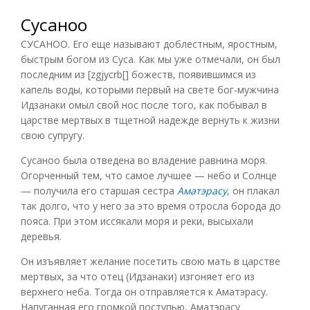
Сусаноо
СУСАНОО. Его еще называют доблестным, яростным,
быстрым богом из Суса. Как мы уже отмечали, он был
последним из [zgjycrb[] божеств, появившимся из
капель воды, которыми первый на свете бог-мужчина
Идзанаки омыл свой нос после того, как побывал в
царстве мертвых в тщетной надежде вернуть к жизни
свою супругу.
Сусаноо была отведена во владение равнина моря.
Огорченный тем, что самое лучшее — небо и Солнце
— получила его старшая сестра
Аматэрасу
, он плакал
так долго, что у него за это время отросла борода до
пояса. При этом иссякали моря и реки, высыхали
деревья.
Он изъявляет желание посетить свою мать в царстве
мертвых, за что отец (Идзанаки) изгоняет его из
верхнего неба. Тогда он отправляется к Аматэрасу.
Напуганная его громкой поступью, Аматэрасу