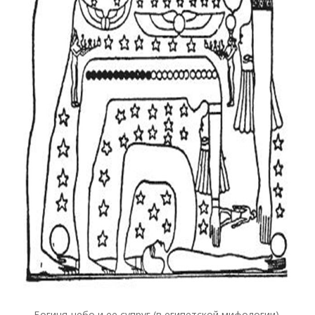
Богиня-небо и ее супруг (в египетской мифологии).