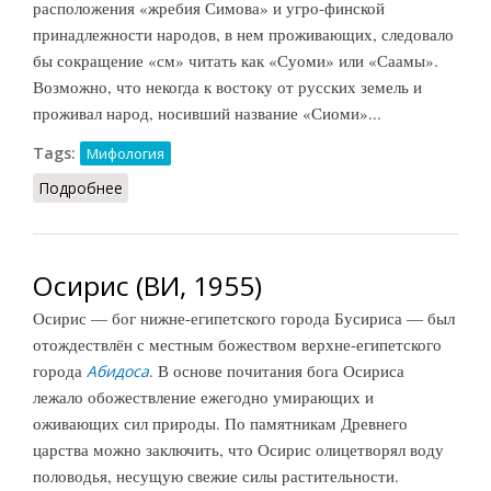
расположения «жребия Симова» и угро-финской
принадлежности народов, в нем проживающих, следовало
бы сокращение «см» читать как «Суоми» или «Саамы».
Возможно, что некогда к востоку от русских земель и
проживал народ, носивший название «Сиоми»...
Tags:
Мифология
Подробнее
о Сим
Осирис (ВИ, 1955)
Осирис — бог нижне-египетского города Бусириса — был
отождествлён с местным божеством верхне-египетского
города
. В основе почитания бога Осириса
Абидоса
лежало обожествление ежегодно умирающих и
оживающих сил природы. По памятникам Древнего
царства можно заключить, что Осирис олицетворял воду
половодья, несущую свежие силы растительности.