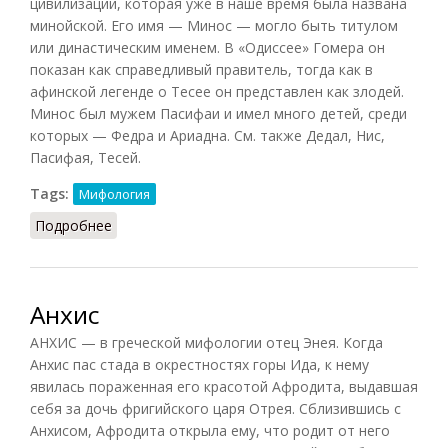
цивилизации, которая уже в наше время была названа
минойской. Его имя — Минос — могло быть титулом
или династическим именем. В «Одиссее» Гомера он
показан как справедливый правитель, тогда как в
афинской легенде о Тесее он представлен как злодей.
Минос был мужем Пасифаи и имел много детей, среди
которых — Федра и Ариадна. См. также Дедал, Нис,
Пасифая, Тесей.
Tags:
Мифология
Подробнее
о Минос (Адкинс, 2008)
Анхис
АНХИС — в греческой мифологии отец Энея. Когда
Анхис пас стада в окрестностях горы Ида, к нему
явилась пораженная его красотой Афродита, выдавшая
себя за дочь фригийского царя Отрея. Сблизившись с
Анхисом, Афродита открыла ему, что родит от него