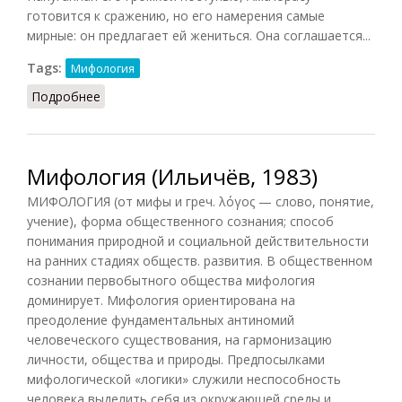
готовится к сражению, но его намерения самые
мирные: он предлагает ей жениться. Она соглашается...
Tags:
Мифология
Подробнее
о Сусаноо
Мифология (Ильичёв, 1983)
МИФОЛОГИЯ (от мифы и греч. λόγος — слово, понятие,
учение), форма общественного сознания; способ
понимания природной и социальной действительности
на ранних стадиях обществ. развития. В общественном
сознании первобытного общества мифология
доминирует. Мифология ориентирована на
преодоление фундаментальных антиномий
человеческого существования, на гармонизацию
личности, общества и природы. Предпосылками
мифологической «логики» служили неспособность
человека выделить себя из окружающей среды и