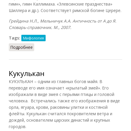
гимн», гимн Каллимаха. «Элевсинские празднества»
Шиллера и др.). Соответствует римской богине Церере.
Грейдина Н.Л., Мельничук А.А. Античность от А до Я.
Словарь-справочник. М., 2007.
Tags:
Мифология
Подробнее
о Деметра (Грейдина, 2007)
Кукулькан
КУКУЛЬКАН – одним из главных богов майя. В
переводе его имя означает «крылатый змей». Его
изображали в виде змея с перьями птицы и головой
человека. Встречались также его изображения в виде
орла, ягуара, крови, раковины улитки и костяной
флейты. Кукулькан считался покровителем ветра и
дождей, основателем царских династий и крупных
городов.