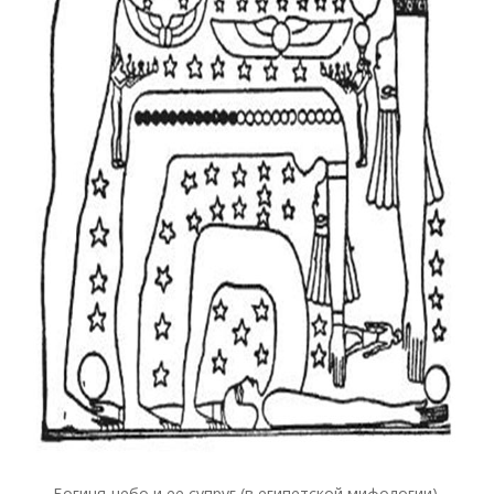
Богиня-небо и ее супруг (в египетской мифологии).