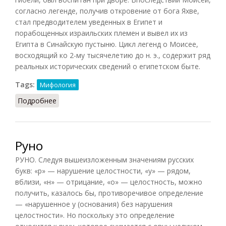
согласно легенде, получив откровение от бога Яхве,
стал предводителем уведенных в Египет и
порабощенных израильских племен и вывел их из
Египта в Синайскую пустыню. Цикл легенд о Моисее,
восходящий ко 2-му тысячелетию до н. э., содержит ряд
реальных исторических сведений о египетском быте.
Tags:
Мифология
Подробнее
о Моисей
Руно
РУНО. Следуя вышеизложенным значениям русских
букв: «р» — нарушение целостности, «у» — рядом,
вблизи, «н» — отрицание, «о» — целостность, можно
получить, казалось бы, противоречивое определение
— «нарушенное у (основания) без нарушения
целостности». Но поскольку это определение