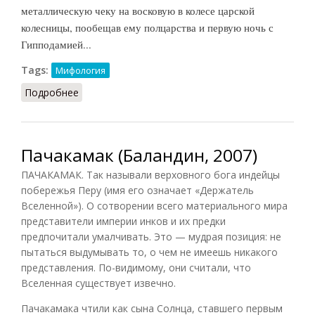
металлическую чеку на восковую в колесе царской
колесницы, пообещав ему полцарства и первую ночь с
Гипподамией...
Tags:
Мифология
Подробнее
о Пелоп (Редис, 1993)
Пачакамак (Баландин, 2007)
ПАЧАКАМАК. Так называли верховного бога индейцы
побережья Перу (имя его означает «Держатель
Вселенной»). О сотворении всего материального мира
представители империи инков и их предки
предпочитали умалчивать. Это — мудрая позиция: не
пытаться выдумывать то, о чем не имеешь никакого
представления. По-видимому, они считали, что
Вселенная существует извечно.
Пачакамака чтили как сына Солнца, ставшего первым