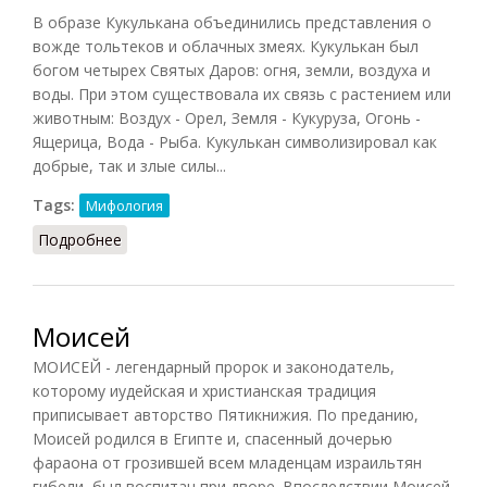
В образе Кукулькана объединились представления о
вожде тольтеков и облачных змеях. Кукулькан был
богом четырех Святых Даров: огня, земли, воздуха и
воды. При этом существовала их связь с растением или
животным: Воздух - Орел, Земля - Кукуруза, Огонь -
Ящерица, Вода - Рыба. Кукулькан символизировал как
добрые, так и злые силы...
Tags:
Мифология
Подробнее
о Кукулькан
Моисей
МОИСЕЙ - легендарный пророк и законодатель,
которому иудейская и христианская традиция
приписывает авторство Пятикнижия. По преданию,
Моисей родился в Египте и, спасенный дочерью
фараона от грозившей всем младенцам израильтян
гибели, был воспитан при дворе. Впоследствии Моисей,