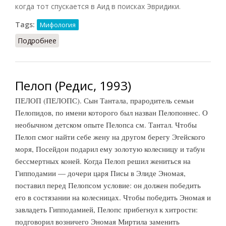
когда тот спускается в Аид в поисках Эвридики.
Tags:
Мифология
Подробнее
о Персефона (Прозерпина)
Пелоп (Редис, 1993)
ПЕЛОП (ПЕЛОПС). Сын Тантала, прародитель семьи
Пелопидов, по имени которого был назван Пелопоннес. О
необычном детском опыте Пелопса см. Тантал. Чтобы
Пелоп смог найти себе жену на другом берегу Эгейского
моря, Посейдон подарил ему золотую колесницу и табун
бессмертных коней. Когда Пелоп решил жениться на
Гипподамии — дочери царя Писы в Элиде Эномая,
поставил перед Пелопсом условие: он должен победить
его в состязании на колесницах. Чтобы победить Эномая и
завладеть Гипподамией, Пелопс прибегнул к хитрости:
подговорил возничего Эномая Миртила заменить