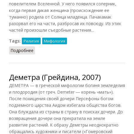
повелителем Вселенной. У него появился соперник,
когда первая дикая женщина (происхождение ее
туманно) родила от Солнца младенца. Пачакамак
разорвал его на части, разбросав их повсюду. Из этих
частей произошли съедобные растения...
Tags:
Религия
Мифология
Подробнее
о Пачакамак (Баландин, 2007)
Деметра (Грейдина, 2007)
ДЕМЕТРА — в греческой мифологии богиня земледелия
и плодородия (от греч. Demeter — корень «мать»).
После похищения своей дочери Персефоны богом
подземного царства Аидом избегала общества богов.
Она блуждала из страны в страну в поисках дочери. До
возвращения дочери она прекратила на земле
развитие растений. К образу Деметры неоднократно
обращались художники и писатели («Гомеровский