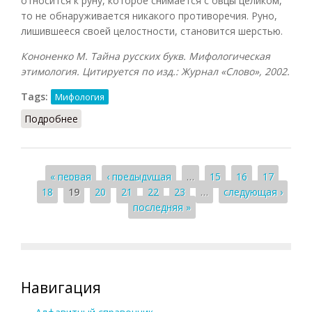
относится к руну, которое снимается с овцы целиком,
то не обнаруживается никакого противоречия. Руно,
лишившееся своей целостности, становится шерстью.
Кононенко М. Тайна русских букв. Мифологическая
этимология. Цитируется по изд.: Журнал «Слово», 2002.
Tags:
Мифология
Подробнее
о Руно
Страницы
« первая
‹ предыдущая
…
15
16
17
18
19
20
21
22
23
…
следующая ›
последняя »
Навигация