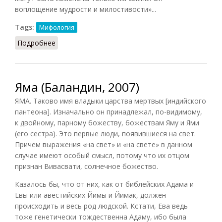
воплощение мудрости и милостивости»...
Tags:
Мифология
Подробнее
о Илу
Яма (Баландин, 2007)
ЯМА. Таково имя владыки царства мертвых [индийского
пантеона]. Изначально он принадлежал, по-видимому,
к двойному, парному божеству, божествам Яму и Ями
(его сестра). Это первые люди, появившиеся на свет.
Причем выражения «на свет» и «на свете» в данном
случае имеют особый смысл, потому что их отцом
признан Вивасвати, солнечное божество.
Казалось бы, что от них, как от библейских Адама и
Евы или авестийских Йимы и Йимак, должен
происходить и весь род людской. Кстати, Ева ведь
тоже генетически тождественна Адаму, ибо была