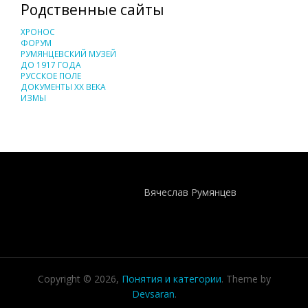
Родственные сайты
ХРОНОС
ФОРУМ
РУМЯНЦЕВСКИЙ МУЗЕЙ
ДО 1917 ГОДА
РУССКОЕ ПОЛЕ
ДОКУМЕНТЫ XX ВЕКА
ИЗМЫ
Понятия И Категории - Исторический Проект ХРОНОС
WEB-редактор
Вячеслав Румянцев
Copyright © 2026,
Понятия и категории
. Theme by
Devsaran
.