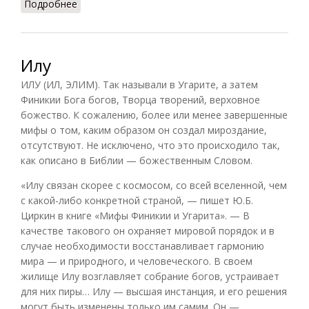
Подробнее
о Деянира (Грейдина, 2007)
Илу
ИЛУ (ИЛ, ЭЛИМ). Так называли в Угарите, а затем
Финикии Бога богов, Творца творений, верховное
божество. К сожалению, более или менее завершенные
мифы о том, каким образом он создал мироздание,
отсутствуют. Не исключено, что это происходило так,
как описано в Библии — божественным Словом.
«Илу связан скорее с космосом, со всей вселенной, чем
с какой-либо конкретной страной, — пишет Ю.Б.
Циркин в книге «Мифы Финикии и Угарита». — В
качестве такового он охраняет мировой порядок и в
случае необходимости восстанавливает гармонию
мира — и природного, и человеческого. В своем
жилище Илу возглавляет собрание богов, устраивает
для них пиры… Илу — высшая инстанция, и его решения
могут быть изменены только им самим. Он —