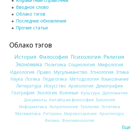
Алфавитный справочник
Вводное слово
Облако тэгов
Последние обновления
Прочие статьи
Облако тэгов
История
Философия
Психология
Религия
Экономика
Политика
Социология
Мифология
Идеология
Право
Мусульманство
Этнология
Этика
Наука
Логика
Педагогика
Методология
Языкознание
Литература
Искусство
Археология
Демография
География
Экология
Военные
Культура
Дипломатия
Документы
Китайская философия
Биология
Информатика
Антропология
Теология
Эстетика
Математика
Риторика
Мировоззрение
Архитектура
Физика
Феноменология
Еще