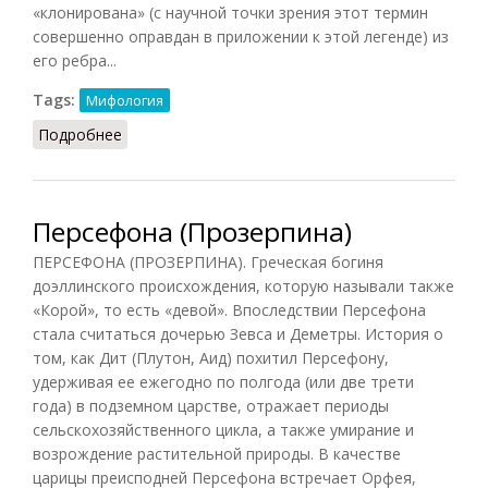
«клонирована» (с научной точки зрения этот термин
совершенно оправдан в приложении к этой легенде) из
его ребра...
Tags:
Мифология
Подробнее
о Яма (Баландин, 2007)
Персефона (Прозерпина)
ПЕРСЕФОНА (ПРОЗЕРПИНА). Греческая богиня
доэллинского происхождения, которую называли также
«Корой», то есть «девой». Впоследствии Персефона
стала считаться дочерью Зевса и Деметры. История о
том, как Дит (Плутон, Аид) похитил Персефону,
удерживая ее ежегодно по полгода (или две трети
года) в подземном царстве, отражает периоды
сельскохозяйственного цикла, а также умирание и
возрождение растительной природы. В качестве
царицы преисподней Персефона встречает Орфея,