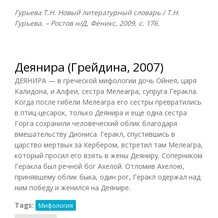
Гурьева Т.Н. Новый литературный словарь / Т.Н.
Гурьева. – Ростов н/Д, Феникс, 2009, с. 176.
Деянира (Грейдина, 2007)
ДЕЯНИРА — в греческой мифологии дочь Ойнея, царя
Калидона, и Алфеи, сестра Мелеагра, супруга Геракла.
Когда после гибели Мелеагра его сестры превратились
в птиц-цесарок, только Деянира и еще одна сестра
Горга сохранили человеческий облик благодаря
вмешательству Диониса. Геракл, спустившись в
царство мертвых за Кербером, встретил там Мелеагра,
который просил его взять в жены Деяниру. Соперником
Геракла был речной бог Ахелой. Отломив Ахелою,
принявшему облик быка, один рог, Геракл одержал над
ним победу и женился на Деянире.
Tags:
Мифология