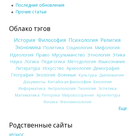
Последние обновления
Прочие статьи
Облако тэгов
История
Философия
Психология
Религия
Экономика
Политика
Социология
Мифология
Идеология
Право
Мусульманство
Этнология
Этика
Наука
Логика
Педагогика
Методология
Языкознание
Литература
Искусство
Археология
Демография
География
Экология
Военные
Культура
Дипломатия
Документы
Китайская философия
Биология
Информатика
Антропология
Теология
Эстетика
Математика
Риторика
Мировоззрение
Архитектура
Физика
Феноменология
Еще
Родственные сайты
ХРОНОС