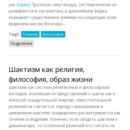
(см.
Карма
; Пратитья самутапада), систематически он
развивается в саутрантике; в дальнейшем Биджа
оказывает существенное влияние на концепцию алая-
виджняны школы йогачара...
Tags:
Религия
Философия
Подробнее
о Биджа
Шактизм как религия,
философия, образ жизни
Шактизм как система религиозных и философских
взглядов, возникшая из представлений о шакти как о
женской созидательной энергии, самостоятельной
религией не считается. Наряду с вишнуизмом и
шиваизмом шактизм традиционно рассматривается как
течение в индуизме. Конечно, если сводить шактизм к
дакшиначаре, то особенной религией его считать не