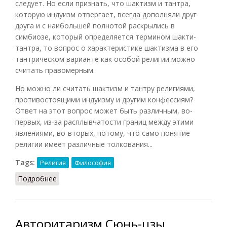
следует. Но если признать, что шактизм и тантра,
которую индуизм отвергает, всегда дополняли друг
друга и с наибольшей полнотой раскрылись в
симбиозе, который определяется термином шакти-
тантра, то вопрос о характеристике шактизма в его
тантрическом варианте как особой религии можно
считать правомерным.
Но можно ли считать шактизм и тантру религиями,
противостоящими индуизму и другим конфессиям?
Ответ на этот вопрос может быть различным, во-
первых, из-за расплывчатости границ между этими
явлениями, во-вторых, потому, что само понятие
религии имеет различные толкования...
Tags:
Религия
Философия
Подробнее
о Шактизм как религия, философия, образ
жизни
Авторитаризм Сюнь-цзы