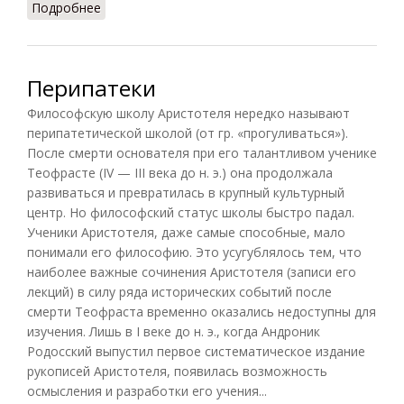
Подробнее
о Эпикурейцы (Аблеев, 2005)
Перипатеки
Философскую школу Аристотеля нередко называют
перипатетической школой (от гр. «прогуливаться»).
После смерти основателя при его талантливом ученике
Теофрасте (IV — III века до н. э.) она продолжала
развиваться и превратилась в крупный культурный
центр. Но философский статус школы быстро падал.
Ученики Аристотеля, даже самые способные, мало
понимали его философию. Это усугублялось тем, что
наиболее важные сочинения Аристотеля (записи его
лекций) в силу ряда исторических событий после
смерти Теофраста временно оказались недоступны для
изучения. Лишь в I веке до н. э., когда Андроник
Родосский выпустил первое систематическое издание
рукописей Аристотеля, появилась возможность
осмысления и разработки его учения...