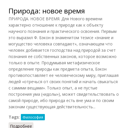
Природа: новое время
ПРИРОДА. НОВОЕ ВРЕМЯ. Для Нового времени
характерно отношение к природе как к объекту
научного познания и практического освоения. Первым
это выразил Ф. Бэкон в знаменитом тезисе «знание и
могущество человека совпадают», означающем что
человек добивается господства над природой за счет
познания ее собственных законов, которое возможно
только в опыте. Продумывая метафизическое
определение природы как предмета опыта, Бэкон
противопоставляет ее человеческому миру, приглашая
людей «отречься от своих понятий и начать свыкаться
с самими вещами». Только опыт, а не пустые
построения ума («идолы»), может свидетельствовать о
самой природе, ибо природа есть вне ума и по своим
законам существующая действительность...
Tags:
Философия
Подробнее
о Природа: новое время