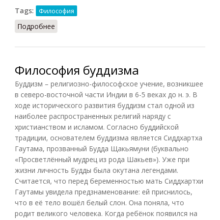
Tags:
Философия
Подробнее
о Перипатеки
Философия буддизма
Буддизм – религиозно-философское учение, возникшее
в северо-восточной части Индии в 6-5 веках до н. э. В
ходе исторического развития буддизм стал одной из
наиболее распространенных религий наряду с
христианством и исламом. Согласно буддийской
традиции, основателем буддизма является Сиддхартха
Гаутама, прозванный Будда Щакьямуни (буквально
«Просветлённый мудрец из рода Шакьев»). Уже при
жизни личность Будды была окутана легендами.
Считается, что перед беременностью мать Сиддхартхи
Гаутамы увидела предзнаменование: ей приснилось,
что в её тело вошёл белый слон. Она поняла, что
родит великого человека. Когда ребёнок появился на