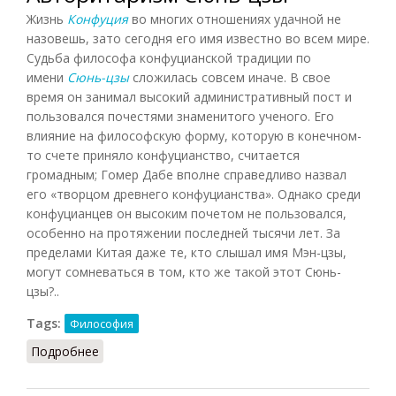
Жизнь
Конфуция
во многих отношениях удачной не
назовешь, зато сегодня его имя известно во всем мире.
Судьба философа конфуцианской традиции по
имени
Сюнь-цзы
сложилась совсем иначе. В свое
время он занимал высокий административный пост и
пользовался почестями знаменитого ученого. Его
влияние на философскую форму, которую в конечном-
то счете приняло конфуцианство, считается
громадным; Гомер Дабе вполне справедливо назвал
его «творцом древнего конфуцианства». Однако среди
конфуцианцев он высоким почетом не пользовался,
особенно на протяжении последней тысячи лет. За
пределами Китая даже те, кто слышал имя Мэн-цзы,
могут сомневаться в том, кто же такой этот Сюнь-
цзы?..
Tags:
Философия
Подробнее
о Авторитаризм Сюнь-цзы