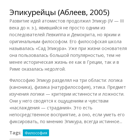
Эпикурейцы (Аблеев, 2005)
Развитие идей атомистов продолжил Эпикур (IV — III
века до н. э.), явившийся не просто одним из
последователей Левкиппа и Демокрита, но ярким и
оригинальным философом. Его философская школа
называлась «Сад Эпикура». Уже при жизни основателя
она пользовалась большой популярностью, тем не
менее историческая жизнь ее как в Греции, так и в
Риме оказалась недолгой.
Философию Эпикур разделял на три области: логика
(каноника), физика (натурфилософия), этика. Предмет
изучения логики — критерии истинности и ложности.
Они у него сводятся к ощущениям и чувствам
«наслаждения — страдания». Это есть
непосредственное восприятие, а оно, если уметь его
фиксировать, по мнению Эпикура, всегда истинное...
Tags:
Философия