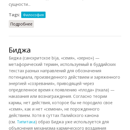
сущности...
Tags:
Философия
Подробнее
о Мера (Лосев, Шестаков, 1965)
Биджа
Биджа (санскритское bïja, «семя», «зерно») —
метафорический термин, используемый в буддийских
текстах разных направлений для обозначения
потенциала, произведенного действием и заряженного
энергией «созревания», приводящей через
определенное время к появлению «плода» (пхала) —
наказания или вознаграждения. Согласно теории
кармы, нет действия, которое бы не породило свое
«семя», как и нет «семени», не порожденного
действием. Хотя в суттах Палийского канона
(см.
Типитака
) образ Биджа уже используется для
объяснения механизма кармического воздаяния