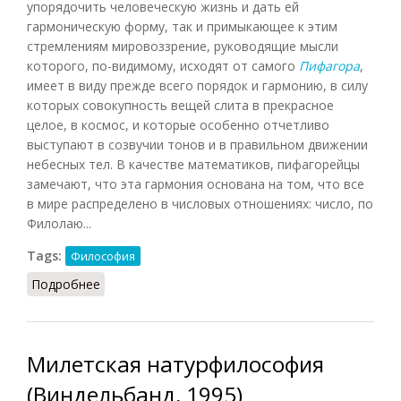
упорядочить человеческую жизнь и дать ей
гармоническую форму, так и примыкающее к этим
стремлениям мировоззрение, руководящие мысли
которого, по-видимому, исходят от самого
Пифагора
,
имеет в виду прежде всего порядок и гармонию, в силу
которых совокупность вещей слита в прекрасное
целое, в космос, и которые особенно отчетливо
выступают в созвучии тонов и в правильном движении
небесных тел. В качестве математиков, пифагорейцы
замечают, что эта гармония основана на том, что все
в мире распределено в числовых отношениях: число, по
Филолаю...
Tags:
Философия
Подробнее
о Пифагорейская система (Целлер, 1996)
Милетская натурфилософия
(Виндельбанд, 1995)