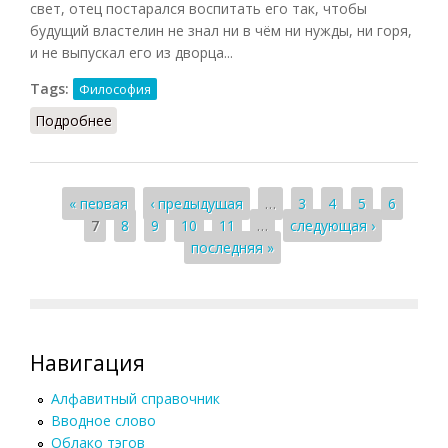
свет, отец постарался воспитать его так, чтобы
будущий властелин не знал ни в чём ни нужды, ни горя,
и не выпускал его из дворца...
Tags:
Философия
Подробнее
о Философия буддизма
Страницы
« первая
‹ предыдущая
…
3
4
5
6
7
8
9
10
11
…
следующая ›
последняя »
Навигация
Алфавитный справочник
Вводное слово
Облако тэгов