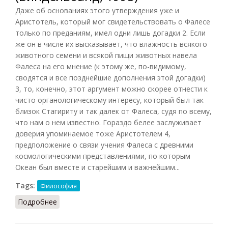
Даже об основаниях этого утверждения уже и
Аристотель, который мог свидетельствовать о Фалесе
только по преданиям, имел одни лишь догадки 2. Если
же он в числе их высказывает, что влажность всякого
животного семени и всякой пищи животных навела
Фалеса на его мнение (к этому же, по-видимому,
сводятся и все позднейшие дополнения этой догадки)
3, то, конечно, этот аргумент можно скорее отнести к
чисто органологическому интересу, который был так
близок Стагириту и так далек от Фалеса, судя по всему,
что нам о нем известно. Гораздо белее заслуживает
доверия упоминаемое тоже Аристотелем 4,
предположение о связи учения Фалеса с древними
космологическими представлениями, по которым
Океан был вместе и старейшим и важнейшим...
Tags:
Философия
Подробнее
о Милетская натурфилософия (Виндельбанд,
1995)