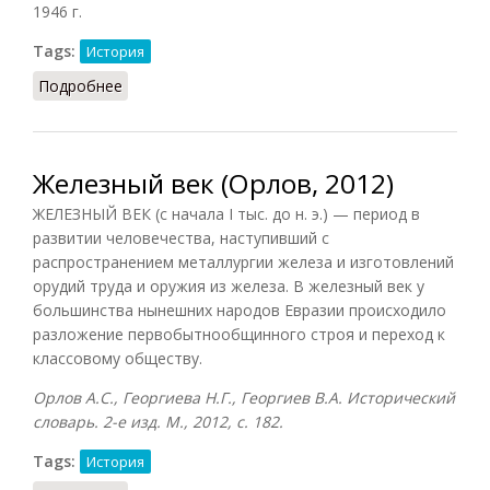
1946 г.
Tags:
История
Подробнее
о Железный занавес
Железный век (Орлов, 2012)
ЖЕЛЕЗНЫЙ ВЕК (с начала I тыс. до н. э.) — период в
развитии человечества, наступивший с
распространением металлургии железа и изготовлений
орудий труда и оружия из железа. В железный век у
большинства нынешних народов Евразии происходило
разложение первобытнообщинного строя и переход к
классовому обществу.
Орлов А.С., Георгиева Н.Г., Георгиев В.А. Исторический
словарь. 2-е изд. М., 2012, с. 182.
Tags:
История