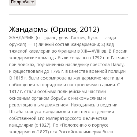
Подробнее
о Железный век (Орлов, 2012)
Жандармы (Орлов, 2012)
ЖАНДАРМЫ (от франц. gens d'armes, букв. — люди
оружия) — 1) личный состав жандармерии; 2) вид
тяжелой кавалерии во Франции в XIII—XVIII вв. В России
жандармские команды были созданы в 1792 г. в Гатчине
при войсках, подчиненных наследнику престола Павлу,
и существовали до 1796 г. в качестве военной полиции.
В 1815 г. были сформированы жандармские части для
наблюдения за порядком и настроениями в армии. С
1817 г. стали особыми полицейскими частями —
основным органом борьбы с инакомыслием и
революционным движением. Находились в ведении
Штаба корпуса жандармов и третьего отделения
собственной Его Императорского Величества
канцелярии (с 1827). По «Положению о корпусе
жандармов» (1827) вся Российская империя была