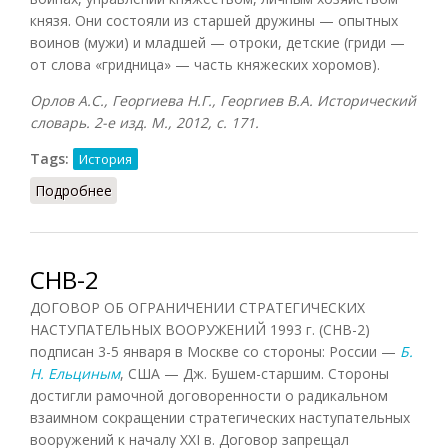
князя. Они состояли из старшей дружины — опытных
воинов (мужи) и младшей — отроки, детские (гриди —
от слова «гридница» — часть княжеских хоромов).
Орлов А.С., Георгиева Н.Г., Георгиев В.А. Исторический
словарь. 2-е изд. М., 2012, с. 171.
Tags:
История
Подробнее
о Дружина (Орлов, 2012)
СНВ-2
ДОГОВОР ОБ ОГРАНИЧЕНИИ СТРАТЕГИЧЕСКИХ
НАСТУПАТЕЛЬНЫХ ВООРУЖЕНИЙ 1993 г. (СНВ-2)
подписан 3-5 января в Москве со стороны: России —
Б.
Н. Ельциным
, США — Дж. Бушем-старшим. Стороны
достигли рамочной договоренности о радикальном
взаимном сокращении стратегических наступательных
вооружений к началу XXI в. Договор запрещал