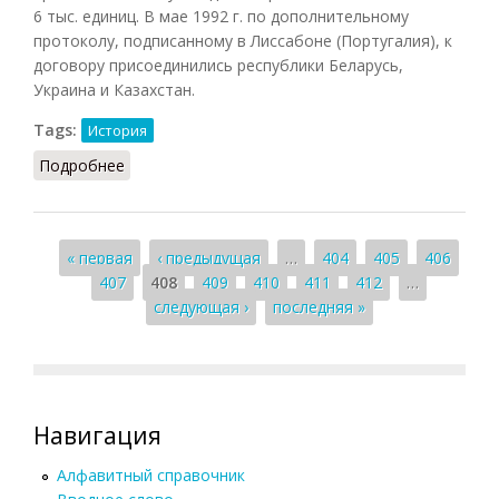
6 тыс. единиц. В мае 1992 г. по дополнительному
протоколу, подписанному в Лиссабоне (Португалия), к
договору присоединились республики Беларусь,
Украина и Казахстан.
Tags:
История
Подробнее
о СНВ-1
Страницы
« первая
‹ предыдущая
…
404
405
406
407
408
409
410
411
412
…
следующая ›
последняя »
Навигация
Алфавитный справочник