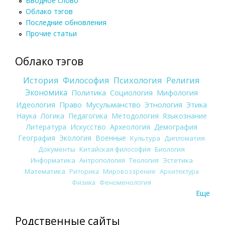
Вводное слово
Облако тэгов
Последние обновления
Прочие статьи
Облако тэгов
История
Философия
Психология
Религия
Экономика
Политика
Социология
Мифология
Идеология
Право
Мусульманство
Этнология
Этика
Наука
Логика
Педагогика
Методология
Языкознание
Литература
Искусство
Археология
Демография
География
Экология
Военные
Культура
Дипломатия
Документы
Китайская философия
Биология
Информатика
Антропология
Теология
Эстетика
Математика
Риторика
Мировоззрение
Архитектура
Физика
Феноменология
Еще
Родственные сайты