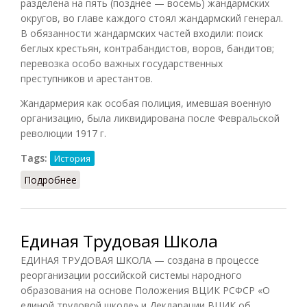
разделена на пять (позднее — восемь) жандармских
округов, во главе каждого стоял жандармский генерал.
В обязанности жандармских частей входили: поиск
беглых крестьян, контрабандистов, воров, бандитов;
перевозка особо важных государственных
преступников и арестантов.
Жандармерия как особая полиция, имевшая военную
организацию, была ликвидирована после Февральской
революции 1917 г.
Tags:
История
Подробнее
о Жандармы (Орлов, 2012)
Единая Трудовая Школа
ЕДИНАЯ ТРУДОВАЯ ШКОЛА — создана в процессе
реорганизации российской системы народного
образования на основе Положения ВЦИК РСФСР «О
единой трудовой школе» и Декларации ВЦИК об