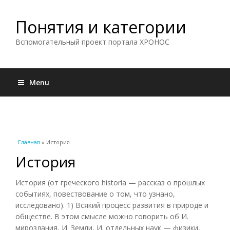
Понятия и категории
Вспомогательный проект портала ХРОНОС
Menu
Вы здесь
Главная
» История
История
История (от греческого historía — рассказ о прошлых
событиях, повествование о том, что узнано,
исследовано). 1) Всякий процесс развития в природе и
обществе. В этом смысле можно говорить об И.
мироздания, И. Земли, И. отдельных наук — физики,