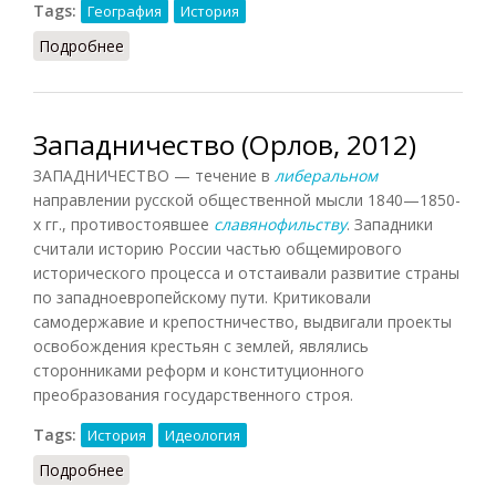
Tags:
География
История
Подробнее
о Запорожская сечь
Западничество (Орлов, 2012)
ЗАПАДНИЧЕСТВО — течение в
либеральном
направлении русской общественной мысли 1840—1850-
х гг., противостоявшее
славянофильству
. Западники
считали историю России частью общемирового
исторического процесса и отстаивали развитие страны
по западноевропейскому пути. Критиковали
самодержавие и крепостничество, выдвигали проекты
освобождения крестьян с землей, являлись
сторонниками реформ и конституционного
преобразования государственного строя.
Tags:
История
Идеология
Подробнее
о Западничество (Орлов, 2012)