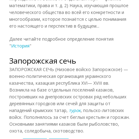
математики, права и т. д. 2) Наука, изучающая прошлое
человеческого общества во всей его конкретности и
многообразии, которое познаётся с целью понимания
его настоящего и перспектив в будущем...
Далее читайте подробное определение понятия
"
История
"
Запорожская сечь
ЗАПОРОЖСКАЯ СЕЧЬ (Низовое войско Запорожское) —
военно-политическая организация украинского
казачества, казацкая республика XVI— XVIII вв.
Возникла на базе отдельных поселений казаков,
построивших на днепровских островах ряд небольших
деревянных городков или сечей для защиты от
нападений крымских татар,
турок
, польско-литовских
войск. Пополнялось за счет беглых крестьян и горожан.
Основными занятиями казаков были рыболовство,
охота, соледобыча, скотоводство.