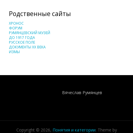
Родственные сайты
ХРОНОС
ФОРУМ
РУМЯНЦЕВСКИЙ МУЗЕЙ
ДО 1917 ГОДА
РУССКОЕ ПОЛЕ
ДОКУМЕНТЫ XX ВЕКА
ИЗМЫ
Понятия И Категории - Исторический Проект ХРОНОС
WEB-редактор
Вячеслав Румянцев
Copyright © 2026,
Понятия и категории
. Theme by