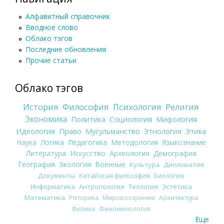
Алфавитный справочник
Вводное слово
Облако тэгов
Последние обновления
Прочие статьи
Облако тэгов
История
Философия
Психология
Религия
Экономика
Политика
Социология
Мифология
Идеология
Право
Мусульманство
Этнология
Этика
Наука
Логика
Педагогика
Методология
Языкознание
Литература
Искусство
Археология
Демография
География
Экология
Военные
Культура
Дипломатия
Документы
Китайская философия
Биология
Информатика
Антропология
Теология
Эстетика
Математика
Риторика
Мировоззрение
Архитектура
Физика
Феноменология
Еще