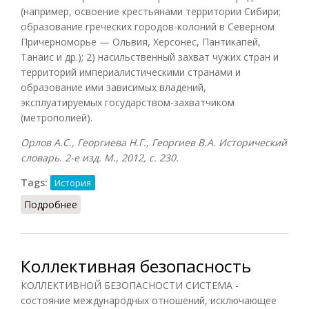
(например, освоение крестьянами территории Сибири;
образование греческих городов-колоний в Северном
Причерноморье — Ольвия, Херсонес, Пантикапей,
Танаис и др.); 2) насильственный захват чужих стран и
территорий империалистическими странами и
образование ими зависимых владений,
эксплуатируемых государством-захватчиком
(метрополией).
Орлов А.С., Георгиева Н.Г., Георгиев В.А. Исторический
словарь. 2-е изд. М., 2012, с. 230.
Tags:
История
Подробнее
о Колонизация (Орлов, 2012)
Коллективная безопасность
КОЛЛЕКТИВНОЙ БЕЗОПАСНОСТИ СИСТЕМА -
состояние международных отношений, исключающее