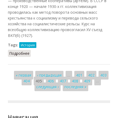
— производственные кооперативы (артели). В СССР в
конце 1920 — начале 1930-х гг. коллективизация
проводилась как метод поворота основных масс
крестьянства к социализму и перевода сельского
хозяйства на социалистические рельсы. Курс на
всеобщую коллективизацию провозгласил XV съезд
ВКП(б) (1927).
Tags:
История
Подробнее
о Коллективизация
Страницы
« первая
‹ предыдущая
…
401
402
403
404
405
406
407
408
409
…
следующая ›
последняя »
Навигация