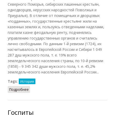
Северного Поморья, сибирских пашенных крестьян,
однодворцев, нерусских народностей Поволжья и
Приуралья). В отличие от помещичьих и дворцовых
«подданных», государственные крестьяне жили на
казенных землях и, пользуясь отведенными наделами,
платили казне феодальную ренту, подчинялись
управлению государственных органов и считались
лично свободными. По данным 1-й ревизии (1724), их
насчитывалось в Европейской России и Сибири 1 049
287 душ мужского пола, т. е. 19% всего
земледельческого населения страны, по 10-й ревизии
(1858) - 9 345 342 души мужского пола, т. е. 45,2%
земледельческого населения Европейской России...
Tags:
История
Подробнее
о Государственные крестьяне
Госпиты