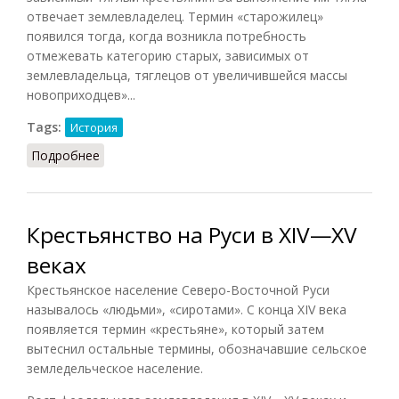
отвечает землевладелец. Термин «старожилец»
появился тогда, когда возникла потребность
отмежевать категорию старых, зависимых от
землевладельца, тяглецов от увеличившейся массы
новоприходцев»...
Tags:
История
Подробнее
о Старожильцы
Крестьянство на Руси в XIV—XV
веках
Крестьянское население Северо-Восточной Руси
называлось «людьми», «сиротами». С конца XIV века
появляется термин «крестьяне», который затем
вытеснил остальные термины, обозначавшие сельское
земледельческое население.