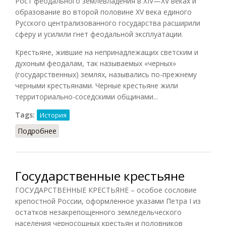
Рост феодального землевладения в XIV—XV веках и
образование во второй половине XV века единого
Русского централизованного государства расширили
сферу и усилили гнет феодальной эксплуатации.
Крестьяне, жившие на непринадлежащих светским и
духоным феодалам, так называемых «черных»
(государственных) землях, назывались по-прежнему
черными крестьянами. Черные крестьяне жили
территориально-соседскими общинами...
Tags:
История
Подробнее
о Крестьянство на Руси в XIV—XV веках
Государственные крестьяне
ГОСУДАРСТВЕННЫЕ КРЕСТЬЯНЕ – особое сословие
крепостной России, оформленное указами Петра I из
остатков незакрепощенного земледельческого
населения черносошных крестьян и половников