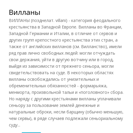
Вилланы
ВИЛЛАНЫ (позднелат. villani) - категория феодального
крестьянства в Западной Европе. Вилланы во Франции,
Западной Германии и Италии, в отличие от
сервов
и
других групп крепостного крестьянства этих стран, а
также от английских вилланов (см. Вилланство), имели
ряд прав лично свободных людей: могли отчуждать
свои держания, уйти в другую вотчину или в город,
выйдя из зависимости от прежнего сеньора, могли
свидетельствовать на суде. В некоторых областях
вилланы освобождались от унизительных и
обременительных обязанностей - формарьяжа,
менморта, произвольной тальи и «поголовного» сбора.
Но наряду с другими крестьянами вилланы уплачивали
сеньору за пользование землей денежные и
натуральные оброки, несли барщину (обычно меньшую,
чем сервы), в ряде случаев подлежали сеньориальному
суду...