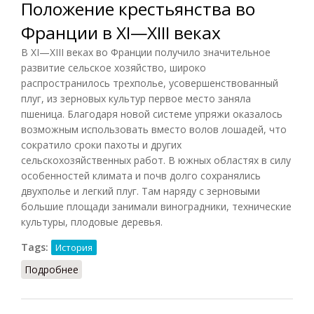
Положение крестьянства во
Франции в XI—XIII веках
В XI—XIII веках во Франции получило значительное
развитие сельское хозяйство, широко
распространилось трехполье, усовершенствованный
плуг, из зерновых культур первое место заняла
пшеница. Благодаря новой системе упряжи оказалось
возможным использовать вместо волов лошадей, что
сократило сроки пахоты и других
сельскохозяйственных работ. В южных областях в силу
особенностей климата и почв долго сохранялись
двухполье и легкий плуг. Там наряду с зерновыми
большие площади занимали виноградники, технические
культуры, плодовые деревья.
Tags:
История
Подробнее
о Положение крестьянства во Франции в XI—XIII
веках