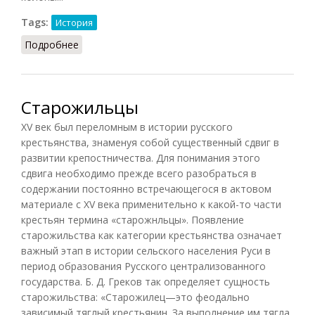
Tags:
История
Подробнее
о Зависимые крестьяне
Старожильцы
XV век был переломным в истории русского
крестьянства, знаменуя собой существенный сдвиг в
развитии крепостничества. Для понимания этого
сдвига необходимо прежде всего разобраться в
содержании постоянно встречающегося в актовом
материале с XV века применительно к какой-то части
крестьян термина «старожнльцы». Появление
старожильства как категории крестьянства означает
важный этап в истории сельского населения Руси в
период образования Русского централизованного
государства. Б. Д. Греков так определяет сущность
старожильства: «Старожилец—это феодально
зависимый тяглый крестьянин. За выполнение им тягла