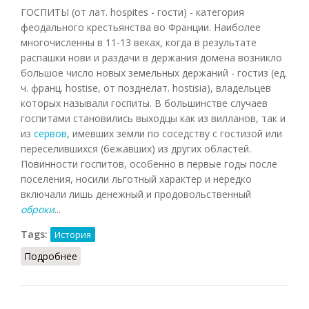
ГОСПИТЫ (от лат. hospites - гости) - категория
феодального крестьянства во Франции. Наиболее
многочисленны в 11-13 веках, когда в результате
распашки нови и раздачи в держания домена возникло
большое число новых земельных держаний - гостиз (ед.
ч. франц. hostise, от позднелат. hostisia), владельцев
которых называли госпиты. В большинстве случаев
госпитами становились выходцы как из
вилланов
, так и
из
сервов
, имевших земли по соседству с гостизой или
переселившихся (бежавших) из других областей.
Повинности госпитов, особенно в первые годы после
поселения, носили льготный характер и нередко
включали лишь денежный и продовольственный
оброки
...
Tags:
История
Подробнее
о Госпиты