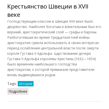
Крестьянство Швеции в XVII
веке
Господствующим классом в Швеции XVII веке было
дворянство. Наиболее богатым и влиятельным был его
верхний, аристократический слой — графы и бароны.
Разбогатевшая во время Тридцатилетней войны
аристократия сумела использовать в своих интересах
период ослабления центральной власти после смерти
короля Густава II Адольфа. Царствование дочери
Густава II Адольфа королевы Кристины (1632—1654)
было временем наибольшего господства
аристократии, к которой примыкали представители
вновь выдвинувшихся родов.
Tags:
История
Подробнее
о Крестьянство Швеции в XVII веке