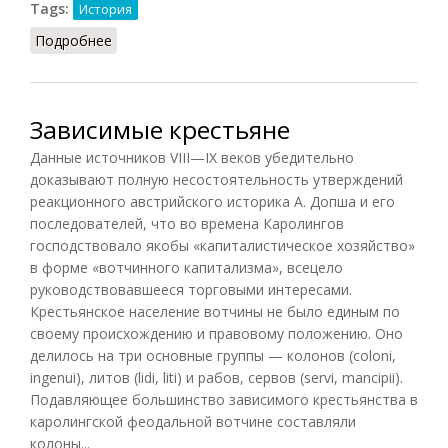
Tags:
История
Подробнее
о Вилланы
Зависимые крестьяне
Данные источников VIII—IX веков убедительно
доказывают полную несостоятельность утверждений
реакционного австрийского историка А. Допша и его
последователей, что во времена Каролингов
господствовало якобы «капиталистическое хозяйство»
в форме «вотчинного капитализма», всецело
руководствовавшееся торговыми интересами.
Крестьянское население вотчины не было единым по
своему происхождению и правовому положению. Оно
делилось на три основные группы — колонов (coloni,
ingenui), литов (lidi, liti) и рабов, сервов (servi, mancipii).
Подавляющее большинство зависимого крестьянства в
каролингской феодальной вотчине составляли
колоны...