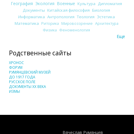
География
Экология
Военные
Культура
Дипломатия
Документы
Китайская философия
Биология
Информатика
Антропология
Теология
Эстетика
Математика
Риторика
Мировоззрение
Архитектура
Физика
Феноменология
Еще
Родственные сайты
ХРОНОС
ФОРУМ
РУМЯНЦЕВСКИЙ МУЗЕЙ
ДО 1917 ГОДА
РУССКОЕ ПОЛЕ
ДОКУМЕНТЫ XX ВЕКА
ИЗМЫ
Понятия И Категории - Исторический Проект ХРОНОС
WEB-редактор
Вячеслав Румянцев