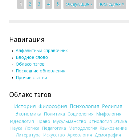
Страницы
1
2
3
4
5
следующая ›
последняя »
Навигация
Алфавитный справочник
Вводное слово
Облако тэгов
Последние обновления
Прочие статьи
Облако тэгов
История
Философия
Психология
Религия
Экономика
Политика
Социология
Мифология
Идеология
Право
Мусульманство
Этнология
Этика
Наука
Логика
Педагогика
Методология
Языкознание
Литература
Искусство
Археология
Демография