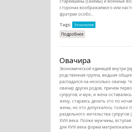
старейшины (сахемы) и военные в
сторонах воображаемого или наст
фратрии особо...
Tags:
Этнология
Подробнее
о Фратрии у ирокезов
Овачира
Экономической единицей внутри [и
родственная группа, ведшая общее
распадался на несколько овачир. Ч
овачир других родов, причем перв
супругов; и муж, и жена оставали
жену, стараясь делать это по ноча
жены, но это допускалось только 
раздельного жительства супругов (
XVIII века. Позже мужчины, вступая
для XVIII века форма матрилокаль