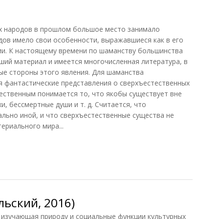
их народов в прошлом большое место занимало
дов имело свои особенности, выражавшиеся как в его
ии. К настоящему времени по шаманству большинства
ший материал и имеется многочисленная литература, в
ые стороны этого явления. Для шаманства
 фантастические представления о сверхъестественных
тественным понимается то, что якобы существует вне
и, бессмертные души и т. д. Считается, что
льно иной, и что сверхъестественные существа не
риального мира...
ьский, 2016)
 изучающая природу и социальные функции культурных