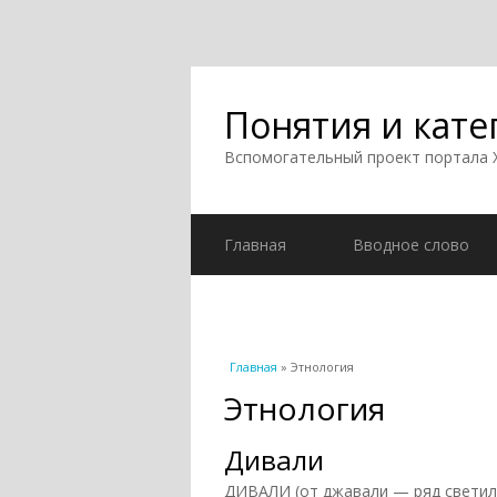
Понятия и кате
Вспомогательный проект портала
Главная
Вводное слово
Вы здесь
Главная
» Этнология
Этнология
Дивали
ДИВАЛИ (от джавали — ряд светил