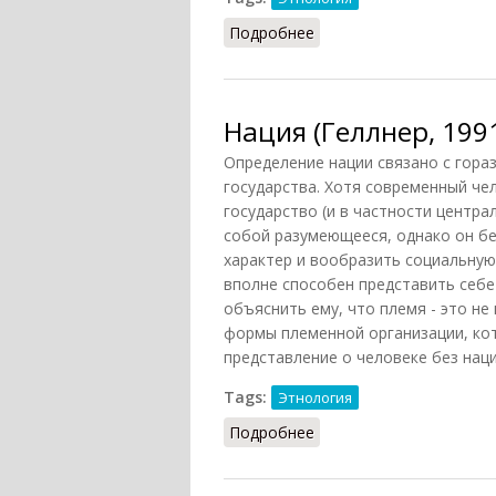
Подробнее
о Потлач (НА, 1959)
Нация (Геллнер, 199
Определение нации связано с гора
государства. Хотя современный че
государство (и в частности центра
собой разумеющееся, однако он бе
характер и вообразить социальную
вполне способен представить себ
объяснить ему, что племя - это не
формы племенной организации, ко
представление о человеке без наци
Tags:
Этнология
Подробнее
о Нация (Геллнер, 1991)