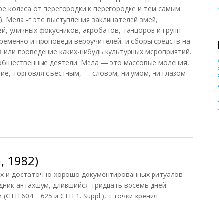
ре колеса от перегородки к перегородке и тем самым
. Мела -г это выступления заклинателей змей,
й, уличных фокусников, акробатов, танцоров и групп
ременно и проповеди вероучителей, и сборы средств на
в или проведение каких-нибудь культурных мероприятий.
 общественные деятели. Мела — это массовые моления,
ие, торговля съестным, — словом, ни умом, ни глазом
, 1982)
х и достаточно хорошо документированных ритуалов
здник антахшум, длившийся тридцать восемь дней.
(СТН 604—625 и СТН 1. Suppl.), с точки зрения