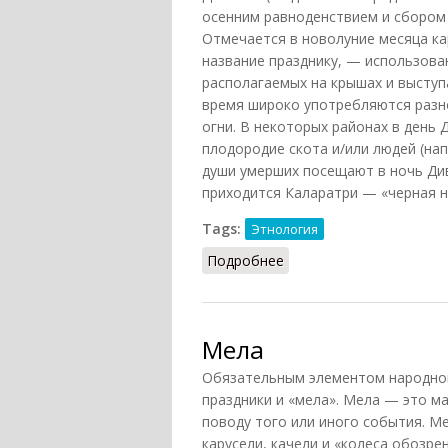
осенним равноденствием и сбором 
Отмечается в новолуние месяца ка
название празднику, — использова
располагаемых на крышах и выступ
время широко употребляются разно
огни. В некоторых районах в день
плодородие скота и/или людей (нап
души умерших посещают в ночь Див
приходится Каларатри — «черная но
Tags:
Этнология
Подробнее
о Дивали
Мела
Обязательным элементом народной
праздники и «мела». Мела — это ма
поводу того или иного события. М
карусели, качели и «колеса обозре