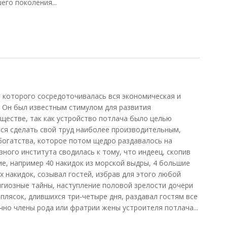
его поколения...
г которого сосредоточивалась вся экономическая и
 Он был известным стимулом для развития
ществе, так как устройство потлача было целью
ся сделать свой труд наиболее производительным,
богатства, которое потом щедро раздавалось на
ного института сводилась к тому, что индеец, скопив
е, например 40 накидок из морской выдры, 4 большие
х накидок, созывал гостей, избрав для этого любой
игиозные тайны, наступление половой зрелости дочери
и плясок, длившихся три-четыре дня, раздавал гостям все
чно члены рода или фратрии жены устроителя потлача...