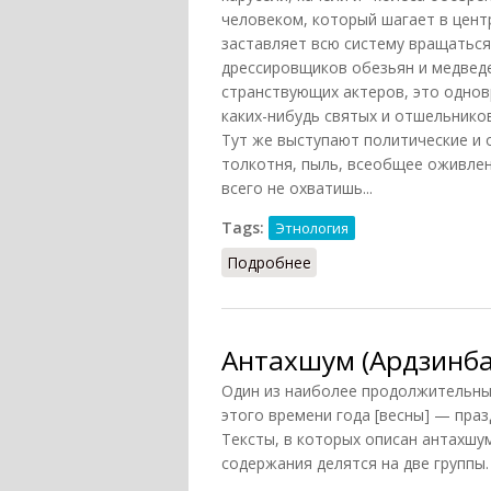
человеком, который шагает в цент
заставляет всю систему вращаться)
дрессировщиков обезьян и медведе
странствующих актеров, это однов
каких-нибудь святых и отшельнико
Тут же выступают политические и
толкотня, пыль, всеобщее оживлен
всего не охватишь...
Tags:
Этнология
Подробнее
о Мела
Антахшум (Ардзинба
Один из наиболее продолжительны
этого времени года [весны] — пра
Тексты, в которых описан антахшум 
содержания делятся на две группы.