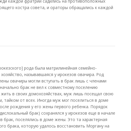
ожди каждой фратрии садились на противоположных
оящего костра совета, и ораторы обращались к каждой
рокезского] рода была матрилинейная семейно-
 хозяйство, называвшаяся у ирокезов овачира. Род
лены овачиры могли вступать в брак лишь с членами
оначально брак не вел к совместному поселению
сь жить в своих домохозяйствах, муж лишь посещал свою
м, тайком от всех. Иногда муж мог поселиться в доме
после рождения у его жены первого ребенка. Порядок
дислокальный брак) сохранялся у ирокезов еще в начале
 в брак, поселялись в доме жены. Это та характерная
ного брака, которую удалось восстановить Моргану на