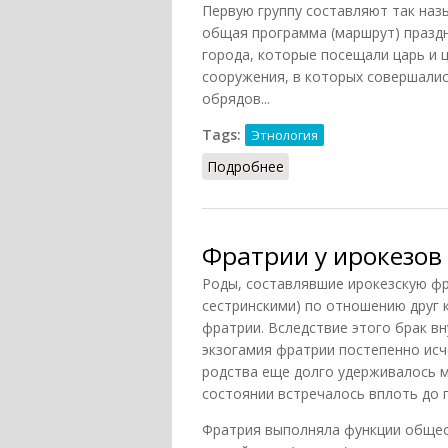
Первую группу составляют так назы
общая программа (маршрут) праздн
города, которые посещали царь и 
сооружения, в которых совершались
обрядов...
Tags:
Этнология
Подробнее
о Антахшум (Ардзинба, 
Фратрии у ирокезов
Роды, составлявшие ирокезскую фр
сестринскими) по отношению друг 
фратрии. Вследствие этого брак в
экзогамия фратрии постепенно исч
родства еще долго удерживалось 
состоянии встречалось вплоть до 
Фратрия выполняла функции общест