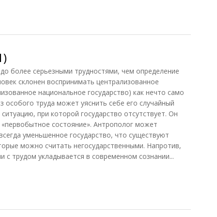
1)
здо более серьезными трудностями, чем определение
ловек склонен воспринимать централизованное
лизованное национальное государство) как нечто само
з особого труда может уяснить себе его случайный
 ситуацию, при которой государство отсутствует. Он
е «первобытное состояние». Антрополог может
 всегда уменьшенное государство, что существуют
торые можно считать негосударственными. Напротив,
и с трудом укладывается в современном сознании...