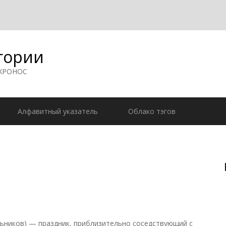
гории
 ХРОНОС
Алфавитный указатель
Облако тэгов
ьников) — праздник, приблизительно соседствующий с