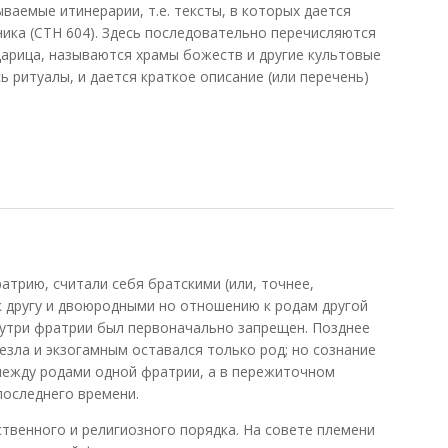
ваемые итинерарии, т.е. тексты, в которых дается
ика (СТН 604). Здесь последовательно перечисляются
царица, называются храмы божеств и другие культовые
 ритуалы, и дается краткое описание (или перечень)
1982)
атрию, считали себя братскими (или, точнее,
к другу и двоюродными но отношению к родам другой
нутри фратрии был первоначально запрещен. Позднее
езла и экзогамным оставался только род; но сознание
между родами одной фратрии, а в пережиточном
последнего времени.
венного и религиозного порядка. На совете племени