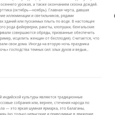
осеннего урожая, а также окончанием сезона дождей.
рттика (октябрь—ноябрь). Главная черта, давшая
ние иллюминации и светильников, рядами
ах зданий или пускаемых плыть по воде. В настоящее
го рода фейерверки, ракеты, хлопушки, бенгальские
 Дивали совершаются обряды, призванные обеспечить
ример, исцелить женщин от бесплодия). Считается, что
али свои дома. Иногда на вторую ночь праздника
чь» господства темных сил: злых духов и ведьм...
 индийской культуры являются традиционные
ссовые собрания или, вернее, стечения народа по
ела — это яркая шумная ярмарка, это балаганы,
ния» (но только невысокие и приводимые в движение