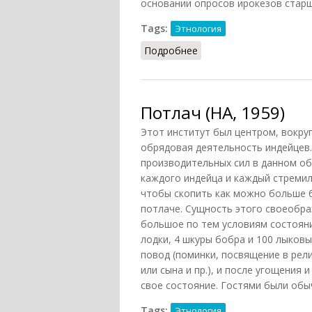
основании опросов ирокезов старш
Tags:
Этнология
Подробнее
о Овачира
Потлач (НА, 1959)
Этот институт был центром, вокру
обрядовая деятельность индейцев.
производительных сил в данном об
каждого индейца и каждый стремил
чтобы скопить как можно больше 
потлаче. Сущность этого своеобраз
большое по тем условиям состояни
лодки, 4 шкуры бобра и 100 лыковы
повод (поминки, посвящение в рел
или сына и пр.), и после угощения 
свое состояние. Гостями были обы
Tags:
Этнология