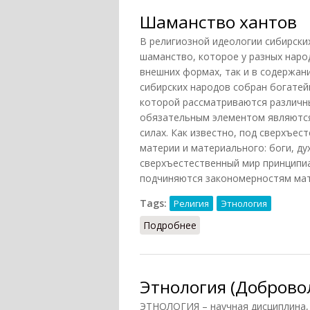
Шаманство хантов
В религиозной идеологии сибирск
шаманство, которое у разных наро
внешних формах, так и в содержан
сибирских народов собран богатей
которой рассматриваются различн
обязательным элементом являются
силах. Как известно, под сверхъес
материи и материального: боги, дух
сверхъестественный мир принципиа
подчиняются закономерностям мате
Tags:
Религия
Этнология
Подробнее
о Шаманство хантов
Этнология (Добровол
ЭТНОЛОГИЯ – научная дисциплина,